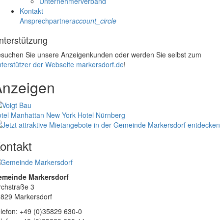
Unternehmerverband
Kontakt
Ansprechpartner
account_circle
nterstützung
suchen Sie unsere Anzeigenkunden oder werden Sie selbst zum
terstützer der Webseite markersdorf.de
!
Anzeigen
tel Manhattan New York
Hotel Nürnberg
ontakt
emeinde Markersdorf
rchstraße 3
829 Markersdorf
lefon: +49 (0)35829 630-0