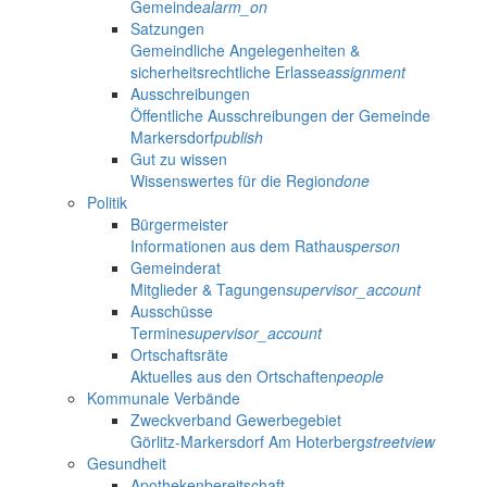
Gemeinde
alarm_on
Satzungen
Gemeindliche Angelegenheiten &
sicherheitsrechtliche Erlasse
assignment
Ausschreibungen
Öffentliche Ausschreibungen der Gemeinde
Markersdorf
publish
Gut zu wissen
Wissenswertes für die Region
done
Politik
Bürgermeister
Informationen aus dem Rathaus
person
Gemeinderat
Mitglieder & Tagungen
supervisor_account
Ausschüsse
Termine
supervisor_account
Ortschaftsräte
Aktuelles aus den Ortschaften
people
Kommunale Verbände
Zweckverband Gewerbegebiet
Görlitz-Markersdorf Am Hoterberg
streetview
Gesundheit
Apothekenbereitschaft