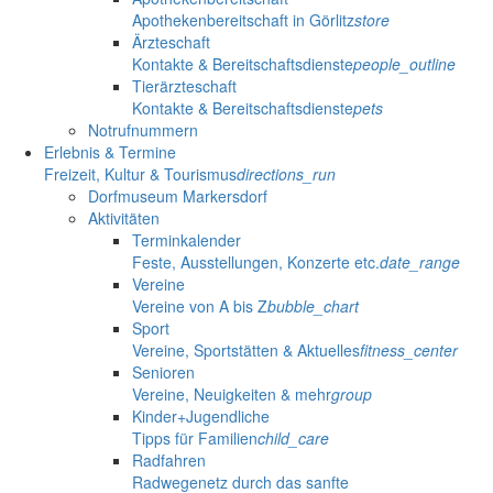
Apothekenbereitschaft in Görlitz
store
Ärzteschaft
Kontakte & Bereitschaftsdienste
people_outline
Tierärzteschaft
Kontakte & Bereitschaftsdienste
pets
Notrufnummern
Erlebnis & Termine
Freizeit, Kultur & Tourismus
directions_run
Dorfmuseum Markersdorf
Aktivitäten
Terminkalender
Feste, Ausstellungen, Konzerte etc.
date_range
Vereine
Vereine von A bis Z
bubble_chart
Sport
Vereine, Sportstätten & Aktuelles
fitness_center
Senioren
Vereine, Neuigkeiten & mehr
group
Kinder+Jugendliche
Tipps für Familien
child_care
Radfahren
Radwegenetz durch das sanfte