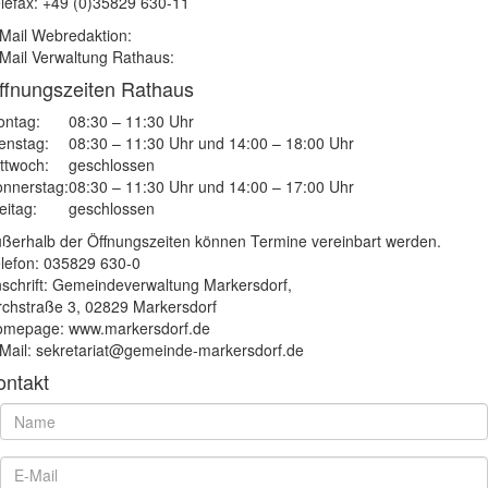
lefax: +49 (0)35829 630-11
Mail Webredaktion:
Mail Verwaltung Rathaus:
ffnungszeiten Rathaus
ntag:
08:30 – 11:30 Uhr
enstag:
08:30 – 11:30 Uhr und 14:00 – 18:00 Uhr
ttwoch:
geschlossen
nnerstag:
08:30 – 11:30 Uhr und 14:00 – 17:00 Uhr
eitag:
geschlossen
ßerhalb der Öffnungszeiten können Termine vereinbart werden.
lefon: 035829 630-0
schrift: Gemeindeverwaltung Markersdorf,
rchstraße 3, 02829 Markersdorf
mepage: www.markersdorf.de
Mail: sekretariat@gemeinde-markersdorf.de
ontakt