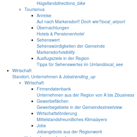
Hügelland
directions_bike
Tourismus
Anreise
Auf nach Markersdorf! Doch wie?
local_airport
Übernachtungen
Hotels & Pensionen
hotel
Sehenswert
Sehenswürdigkeiten der Gemeinde
Markersdorf
visibility
Ausflugsziele in der Region
Tipps für Sehenswertes im Umland
local_see
Wirtschaft
Standort, Unternehmen & Jobs
trending_up
Wirtschaft
Firmendatenbank
Unternehmen aus der Region von A bis Z
business
Gewerbeflächen
Gewerbegebiete in der Gemeinde
streetview
Wirtschaftsförderung
Mittelstandsfreundliches Klima
layers
Jobs
Jobangebote aus der Region
work