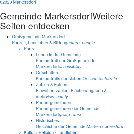
02829 Markersdorf
Gemeinde Markersdorf
Weitere
Seiten entdecken
Großgemeinde Markersdorf
Portrait, Landleben & Bildung
nature_people
Portrait
Leben in der Gemeinde
Kurzportrait der Großgemeinde
Markersdorf
accessibility
Ortschaften
Kurzportraits der sieben Ortschaften
terrain
Zahlen & Fakten
Einwohnerzahlen, Flächenangaben &
mehr
view_comfy
Partnergemeinden
Partnergemeinden der Gemeinde
Markersdorf
group_work
Historisches
Geschichte der Gemeinde Markersdorf
restore
Kultur / Religion / Landleben