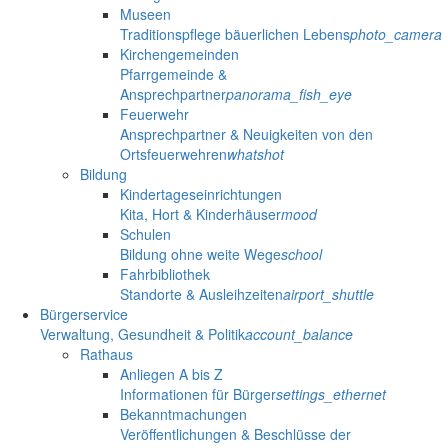
Museen
Traditionspflege bäuerlichen Lebens
photo_camera
Kirchengemeinden
Pfarrgemeinde &
Ansprechpartner
panorama_fish_eye
Feuerwehr
Ansprechpartner & Neuigkeiten von den
Ortsfeuerwehren
whatshot
Bildung
Kindertageseinrichtungen
Kita, Hort & Kinderhäuser
mood
Schulen
Bildung ohne weite Wege
school
Fahrbibliothek
Standorte & Ausleihzeiten
airport_shuttle
Bürgerservice
Verwaltung, Gesundheit & Politik
account_balance
Rathaus
Anliegen A bis Z
Informationen für Bürger
settings_ethernet
Bekanntmachungen
Veröffentlichungen & Beschlüsse der