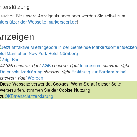
nterstützung
suchen Sie unsere Anzeigenkunden oder werden Sie selbst zum
terstützer der Webseite markersdorf.de
!
Anzeigen
tel Manhattan New York
Hotel Nürnberg
©2026
chevron_right
AGB
chevron_right
Impressum
chevron_right
Datenschutzerklärung
chevron_right
Erklärung zur Barrierefreiheit
chevron_right
Werben
Diese Webseite verwendet Cookies. Wenn Sie auf dieser Seite
weitersurfen, stimmen Sie der Cookie-Nutzung
zu
OK
Datenschutzerklärung