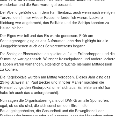
wunderbar und die Bars waren gut besucht.
Der Abend gehörte dann dem Familientanz, auch wenn nach wenigen
Tanzrunden immer wieder Pausen erforderlich waren.
L
ockere
Kleidung war angebracht, das Ballkleid und der Schlips konnten zu
Hause bleiben.
Der Bigos war toll und das Eis wurde genossen. Früh am
Sonntagmorgen ging es ans Aufräumen, ehe das Highlight für alle
Junggebliebenen auch des Seniorenvereins begann.
Die Schlegler Blasmusikanten spielten auf zum Frühschoppen und die
Stimmung war gigantisch. Würziger Kesselgulasch und andere leckere
Happen waren vorhanden, eigentlich brauchte niemand Mittagessen
zu kochen.
Die Kegelpokale wurden am Mittag vergeben. Dieses Jahr ging das
25-kg-Schwein an Paul Becker und in toller Manier machten die
Frenzel-Jungs den Kinderpokal unter sich aus. Es fehlte an ni
x
! (so
habe ich auch das x untergebracht).
Nun sagen die Organisatoren ganz doll DANKE an alle Sponsoren,
egal, ob es die sind, die sich sonst um den Strom, die
Bauangelegenheiten, die Gesundheit und die Beweglichkeit der
Pfaffendorfer kümmern oder dafür sorgen, dass die Menschen schön