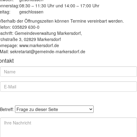
nnerstag:
08:30 – 11:30 Uhr und 14:00 – 17:00 Uhr
eitag:
geschlossen
ßerhalb der Öffnungszeiten können Termine vereinbart werden.
lefon: 035829 630-0
schrift: Gemeindeverwaltung Markersdorf,
rchstraße 3, 02829 Markersdorf
mepage: www.markersdorf.de
Mail: sekretariat@gemeinde-markersdorf.de
ontakt
Betreff: