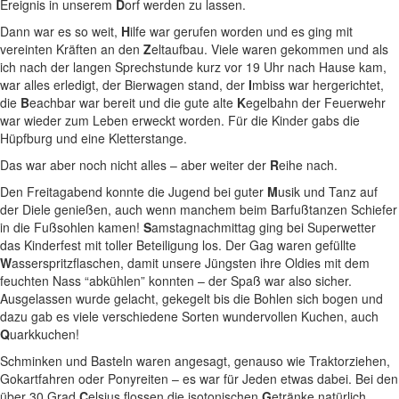
Ereignis in unserem
D
orf werden zu lassen.
Dann war es so weit,
H
ilfe war gerufen worden und es ging mit
vereinten Kräften an den
Z
eltaufbau. Viele waren gekommen und als
ich nach der langen Sprechstunde kurz vor 19 Uhr nach Hause kam,
war alles erledigt, der Bierwagen stand, der
I
mbiss war hergerichtet,
die
B
eachbar war bereit und die gute alte
K
egelbahn der Feuerwehr
war wieder zum Leben erweckt worden. Für die Kinder gabs die
Hüpfburg und eine Kletterstange.
Das war aber noch nicht alles – aber weiter der
R
eihe nach.
Den Freitagabend konnte die Jugend bei guter
M
usik und Tanz auf
der Diele genießen, auch wenn manchem beim Barfußtanzen Schiefer
in die Fußsohlen kamen!
S
amstagnachmittag ging bei Superwetter
das Kinderfest mit toller Beteiligung los. Der Gag waren gefüllte
W
asserspritzflaschen, damit unsere Jüngsten ihre Oldies mit dem
feuchten Nass “abkühlen” konnten – der Spaß war also sicher.
Ausgelassen wurde gelacht, gekegelt bis die Bohlen sich bogen und
dazu gab es viele verschiedene Sorten wundervollen Kuchen, auch
Q
uarkkuchen!
Schminken und Basteln waren angesagt, genauso wie Traktorziehen,
Gokartfahren oder Ponyreiten – es war für Jeden etwas dabei. Bei den
über 30 Grad
C
elsius flossen die isotonischen
G
etränke natürlich