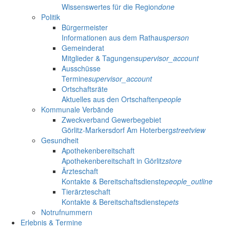
Wissenswertes für die Region
done
Politik
Bürgermeister
Informationen aus dem Rathaus
person
Gemeinderat
Mitglieder & Tagungen
supervisor_account
Ausschüsse
Termine
supervisor_account
Ortschaftsräte
Aktuelles aus den Ortschaften
people
Kommunale Verbände
Zweckverband Gewerbegebiet
Görlitz-Markersdorf Am Hoterberg
streetview
Gesundheit
Apothekenbereitschaft
Apothekenbereitschaft in Görlitz
store
Ärzteschaft
Kontakte & Bereitschaftsdienste
people_outline
Tierärzteschaft
Kontakte & Bereitschaftsdienste
pets
Notrufnummern
Erlebnis & Termine