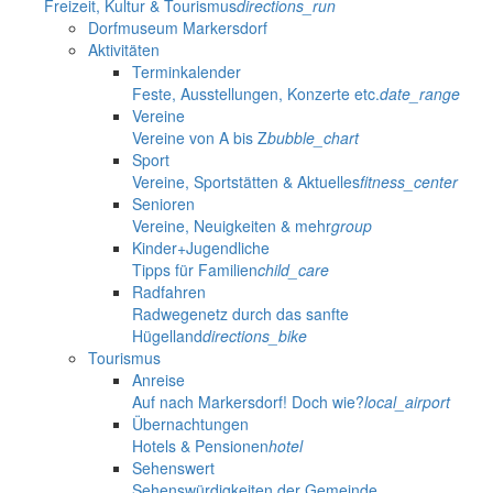
Freizeit, Kultur & Tourismus
directions_run
Dorfmuseum Markersdorf
Aktivitäten
Terminkalender
Feste, Ausstellungen, Konzerte etc.
date_range
Vereine
Vereine von A bis Z
bubble_chart
Sport
Vereine, Sportstätten & Aktuelles
fitness_center
Senioren
Vereine, Neuigkeiten & mehr
group
Kinder+Jugendliche
Tipps für Familien
child_care
Radfahren
Radwegenetz durch das sanfte
Hügelland
directions_bike
Tourismus
Anreise
Auf nach Markersdorf! Doch wie?
local_airport
Übernachtungen
Hotels & Pensionen
hotel
Sehenswert
Sehenswürdigkeiten der Gemeinde