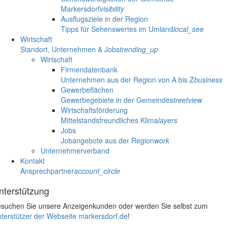
Markersdorf
visibility
Ausflugsziele in der Region
Tipps für Sehenswertes im Umland
local_see
Wirtschaft
Standort, Unternehmen & Jobs
trending_up
Wirtschaft
Firmendatenbank
Unternehmen aus der Region von A bis Z
business
Gewerbeflächen
Gewerbegebiete in der Gemeinde
streetview
Wirtschaftsförderung
Mittelstandsfreundliches Klima
layers
Jobs
Jobangebote aus der Region
work
Unternehmerverband
Kontakt
Ansprechpartner
account_circle
nterstützung
suchen Sie unsere Anzeigenkunden oder werden Sie selbst zum
terstützer der Webseite markersdorf.de
!