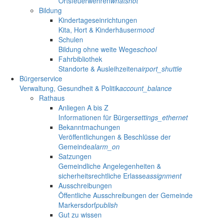
Ortsfeuerwehren
whatshot
Bildung
Kindertageseinrichtungen
Kita, Hort & Kinderhäuser
mood
Schulen
Bildung ohne weite Wege
school
Fahrbibliothek
Standorte & Ausleihzeiten
airport_shuttle
Bürgerservice
Verwaltung, Gesundheit & Politik
account_balance
Rathaus
Anliegen A bis Z
Informationen für Bürger
settings_ethernet
Bekanntmachungen
Veröffentlichungen & Beschlüsse der
Gemeinde
alarm_on
Satzungen
Gemeindliche Angelegenheiten &
sicherheitsrechtliche Erlasse
assignment
Ausschreibungen
Öffentliche Ausschreibungen der Gemeinde
Markersdorf
publish
Gut zu wissen