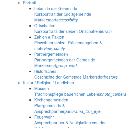
Portrait
Leben in der Gemeinde
Kurzportrait der Großgemeinde
Markersdorf
accessibility
Ortschaften
Kurzportraits der sieben Ortschaften
terrain
Zahlen & Fakten
Einwohnerzahlen, Flächenangaben &
mehr
view_comfy
Partnergemeinden
Partnergemeinden der Gemeinde
Markersdorf
group_work
Historisches
Geschichte der Gemeinde Markersdorf
restore
Kultur / Religion / Landleben
Museen
Traditionspflege bäuerlichen Lebens
photo_camera
Kirchengemeinden
Pfarrgemeinde &
Ansprechpartner
panorama_fish_eye
Feuerwehr
Ansprechpartner & Neuigkeiten von den