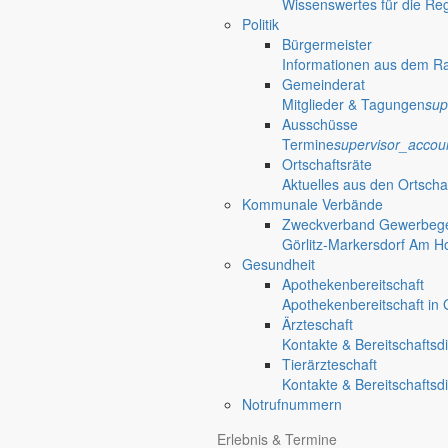
Wissenswertes für die Re
Politik
Bürgermeister
Friedersdorf
Informationen aus dem R
Gemeinderat
Ortschaften
mehr aus diesem Th
Mitglieder & Tagungen
sup
Ausschüsse
Für kleine und große Gäste
Termine
supervisor_accou
Ortschaftsräte
Tag der offenen Tür im Kinderhaus Wirbel
Aktuelles aus den Ortscha
Kommunale Verbände
Das Kinderhaus Wirbelwind lädt am 23. September 2026 von 15 bis 17 
Zweckverband Gewerbege
mitmachen.
Görlitz-Markersdorf Am H
Gesundheit
Apothekenbereitschaft
Dorf- und Sportfest Friedersdorf
Apothekenbereitschaft in G
Ärzteschaft
Trödelmarkt
Kontakte & Bereitschaftsd
Tierärzteschaft
Kontakte & Bereitschaftsd
Fahrradtour
Notrufnummern
Erlebnis & Termine