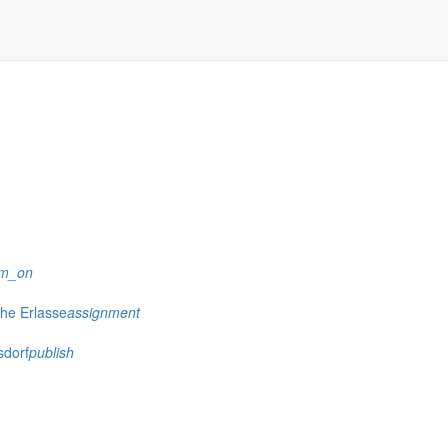
rm_on
che Erlasse
assignment
sdorf
publish