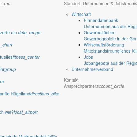
ns_run
Standort, Unternehmen & Jobs
trendi
Wirtschaft
Firmendatenbank
Unternehmen aus der Regio
zerte etc.
date_range
Gewerbeflächen
Gewerbegebiete in der Ge
_chart
Wirtschaftsförderung
nde ein
Mittelstandsfreundliches Kl
tuelles
fitness_center
Jobs
Jobangebote aus der Regi
einem Elternteil am ersten und dritten Donnerstag im Monat von 9 bis 1
ehr
group
Unternehmerverband
Kontakt
re
Ansprechpartner
account_circle
anfte Hügelland
directions_bike
tionen
 Jauernick-Buschbach Fahrradreparatursäulen an zentralen Stellen err
ch wie?
local_airport
Gemeinde Markersdorf
visibility