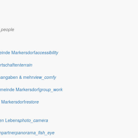
_people
dorf.de
einde Markersdorf
accessibility
Ortschaften
terrain
nangaben & mehr
view_comfy
meinde Markersdorf
group_work
 Markersdorf
restore
hen Lebens
photo_camera
hpartner
panorama_fish_eye