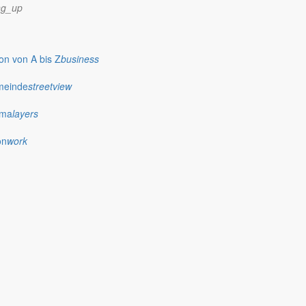
ng_up
n von A bis Z
business
meinde
streetview
ima
layers
on
work
0.30 Uhr zur Schnupper- und Spielstunde ein.
ichtet werden.