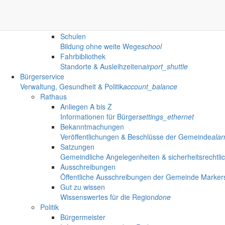
Bildung
Kindertageseinrichtungen
Kita, Hort & Kinderhäuser
mood
Schulen
Bildung ohne weite Wege
school
Fahrbibliothek
Standorte & Ausleihzeiten
airport_shuttle
Bürgerservice
Verwaltung, Gesundheit & Politik
account_balance
Rathaus
Anliegen A bis Z
Informationen für Bürger
settings_ethernet
Bekanntmachungen
Veröffentlichungen & Beschlüsse der Gemeinde
ala
Satzungen
Gemeindliche Angelegenheiten & sicherheitsrechtli
Ausschreibungen
Öffentliche Ausschreibungen der Gemeinde Marker
Gut zu wissen
Wissenswertes für die Region
done
Politik
Bürgermeister