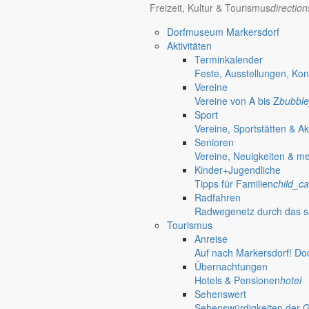
OPEN AIR
Freizeit, Kultur & Tourismus
directio
Dorfmuseum Markersdorf
Unser Beratungsbus in Markersdorf
Aktivitäten
Terminkalender
Feste, Ausstellungen, Kon
70 Jahre Jubiläumsturniere
Vereine
Vereine von A bis Z
bubble
Kinderhaus „Wirbelwind“ lädt regelmäßig zur Schnupper- und Spielstu
Sport
Spielend die Kinderkrippe kennenlernen
Vereine, Sportstätten & Ak
Senioren
Das Kinderhaus „Wirbelwind“ lädt Kinder von null bis drei Jahren mit 
Vereine, Neuigkeiten & m
Kinder+Jugendliche
31. Juli 2026
Tipps für Familien
child_ca
An zentralen Punkten in der Gemeinde Markersdorf
Radfahren
Radwegenetz durch das s
Errichtung von zwei Fahrrad-Reparatursta
Tourismus
Anreise
Auf Anregung von Einwohnern sollen in den Ortsteilen Markersdorf und
Auf nach Markersdorf! Do
15. Juli 2026
Übernachtungen
Hotels & Pensionen
hotel
Mitglieder- und Wahlveranstaltung
Sehenswert
Sehenswürdigkeiten der 