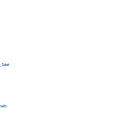
s_bike
ility