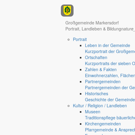
Anzeigen
Großgemeinde Markersdorf
Portrait, Landleben & Bildung
nature
Hotel Manhattan New York
Hotel Nürnberg
Portrait
Regional werben auf markersdorf.de!
anzeigen@gemeinde-markers
Leben in der Gemeinde
Home
Kurzportrait der Großgem
Markersdorf
Ortschaften
Deutsch-Paulsdorf
Kurzportraits der sieben 
Holtendorf
Zahlen & Fakten
Gersdorf
Einwohnerzahlen, Fläche
Partnergemeinden
Friedersdorf
Partnergemeinden der Ge
Pfaffendorf
Historisches
Jauernick-Buschbach
Geschichte der Gemeinde
Kultur / Religion / Landleben
Löschbienen dabei
Museen
Traditionspflege bäuerlic
Ortschaften
Kirchengemeinden
26. März 2008
Pfarrgemeinde & Ansprec