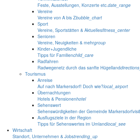
Feste, Ausstellungen, Konzerte etc.
date_range
Vereine
Vereine von A bis Z
bubble_chart
Sport
Vereine, Sportstätten & Aktuelles
fitness_center
Senioren
Vereine, Neuigkeiten & mehr
group
Kinder+Jugendliche
Tipps für Familien
child_care
Radfahren
Radwegenetz durch das sanfte Hügelland
direction
Tourismus
Anreise
Auf nach Markersdorf! Doch wie?
local_airport
Übernachtungen
Hotels & Pensionen
hotel
Sehenswert
Sehenswürdigkeiten der Gemeinde Markersdorf
visib
Ausflugsziele in der Region
Tipps für Sehenswertes im Umland
local_see
Wirtschaft
Standort, Unternehmen & Jobs
trending_up