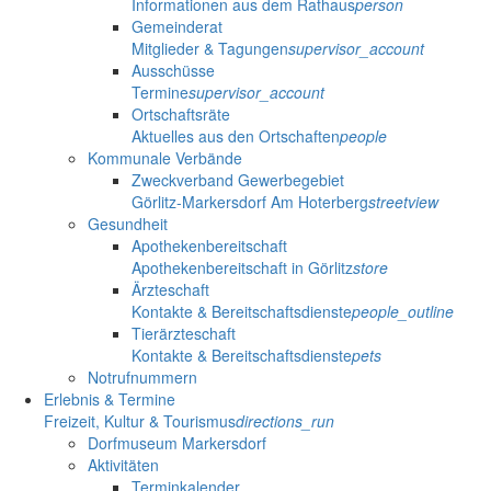
Informationen aus dem Rathaus
person
Gemeinderat
Mitglieder & Tagungen
supervisor_account
Ausschüsse
Termine
supervisor_account
Ortschaftsräte
Aktuelles aus den Ortschaften
people
Kommunale Verbände
Zweckverband Gewerbegebiet
Görlitz-Markersdorf Am Hoterberg
streetview
Gesundheit
Apothekenbereitschaft
Apothekenbereitschaft in Görlitz
store
Ärzteschaft
Kontakte & Bereitschaftsdienste
people_outline
Tierärzteschaft
Kontakte & Bereitschaftsdienste
pets
Notrufnummern
Erlebnis & Termine
Freizeit, Kultur & Tourismus
directions_run
Dorfmuseum Markersdorf
Aktivitäten
Terminkalender