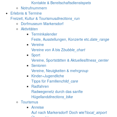
Kontakte & Bereitschaftsdienste
pets
Notrufnummern
Erlebnis & Termine
Freizeit, Kultur & Tourismus
directions_run
Dorfmuseum Markersdorf
Aktivitäten
Terminkalender
Feste, Ausstellungen, Konzerte etc.
date_range
Vereine
Vereine von A bis Z
bubble_chart
Sport
Vereine, Sportstätten & Aktuelles
fitness_center
Senioren
Vereine, Neuigkeiten & mehr
group
Kinder+Jugendliche
Tipps für Familien
child_care
Radfahren
Radwegenetz durch das sanfte
Hügelland
directions_bike
Tourismus
Anreise
Auf nach Markersdorf! Doch wie?
local_airport