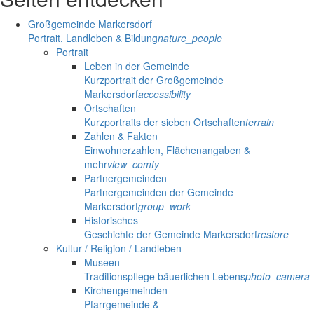
Großgemeinde Markersdorf
Portrait, Landleben & Bildung
nature_people
Portrait
Leben in der Gemeinde
Kurzportrait der Großgemeinde
Markersdorf
accessibility
Ortschaften
Kurzportraits der sieben Ortschaften
terrain
Zahlen & Fakten
Einwohnerzahlen, Flächenangaben &
mehr
view_comfy
Partnergemeinden
Partnergemeinden der Gemeinde
Markersdorf
group_work
Historisches
Geschichte der Gemeinde Markersdorf
restore
Kultur / Religion / Landleben
Museen
Traditionspflege bäuerlichen Lebens
photo_camera
Kirchengemeinden
Pfarrgemeinde &