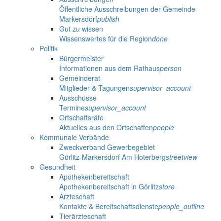
Öffentliche Ausschreibungen der Gemeinde
Markersdorf
publish
Gut zu wissen
Wissenswertes für die Region
done
Politik
Bürgermeister
Informationen aus dem Rathaus
person
Gemeinderat
Mitglieder & Tagungen
supervisor_account
Ausschüsse
Termine
supervisor_account
Ortschaftsräte
Aktuelles aus den Ortschaften
people
Kommunale Verbände
Zweckverband Gewerbegebiet
Görlitz-Markersdorf Am Hoterberg
streetview
Gesundheit
Apothekenbereitschaft
Apothekenbereitschaft in Görlitz
store
Ärzteschaft
Kontakte & Bereitschaftsdienste
people_outline
Tierärzteschaft