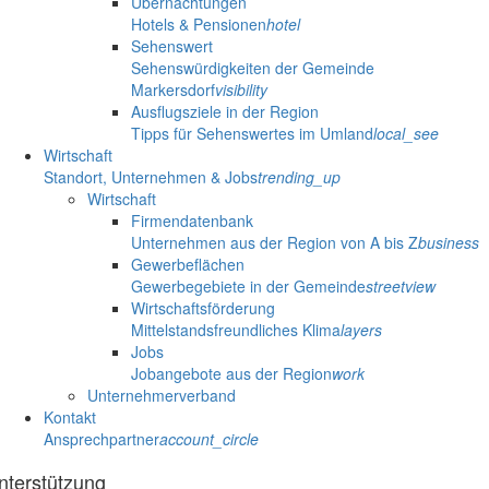
Übernachtungen
Hotels & Pensionen
hotel
Sehenswert
Sehenswürdigkeiten der Gemeinde
Markersdorf
visibility
Ausflugsziele in der Region
Tipps für Sehenswertes im Umland
local_see
Wirtschaft
Standort, Unternehmen & Jobs
trending_up
Wirtschaft
Firmendatenbank
Unternehmen aus der Region von A bis Z
business
Gewerbeflächen
Gewerbegebiete in der Gemeinde
streetview
Wirtschaftsförderung
Mittelstandsfreundliches Klima
layers
Jobs
Jobangebote aus der Region
work
Unternehmerverband
Kontakt
Ansprechpartner
account_circle
nterstützung