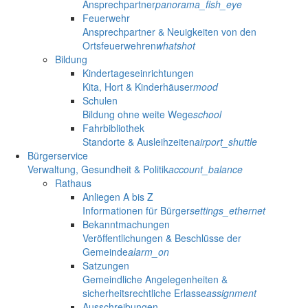
Ansprechpartner
panorama_fish_eye
Feuerwehr
Ansprechpartner & Neuigkeiten von den
Ortsfeuerwehren
whatshot
Bildung
Kindertageseinrichtungen
Kita, Hort & Kinderhäuser
mood
Schulen
Bildung ohne weite Wege
school
Fahrbibliothek
Standorte & Ausleihzeiten
airport_shuttle
Bürgerservice
Verwaltung, Gesundheit & Politik
account_balance
Rathaus
Anliegen A bis Z
Informationen für Bürger
settings_ethernet
Bekanntmachungen
Veröffentlichungen & Beschlüsse der
Gemeinde
alarm_on
Satzungen
Gemeindliche Angelegenheiten &
sicherheitsrechtliche Erlasse
assignment
Ausschreibungen