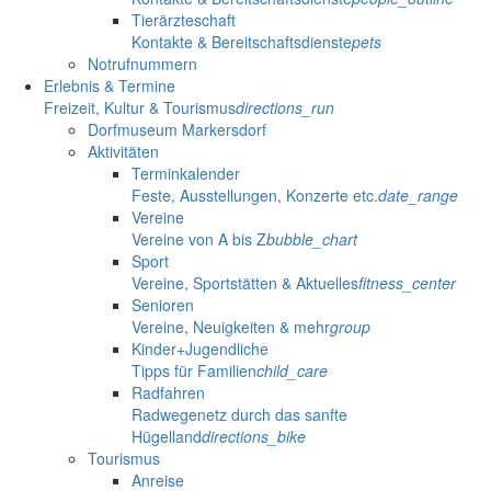
Tierärzteschaft
Kontakte & Bereitschaftsdienste
pets
Notrufnummern
Erlebnis & Termine
Freizeit, Kultur & Tourismus
directions_run
Dorfmuseum Markersdorf
Aktivitäten
Terminkalender
Feste, Ausstellungen, Konzerte etc.
date_range
Vereine
Vereine von A bis Z
bubble_chart
Sport
Vereine, Sportstätten & Aktuelles
fitness_center
Senioren
Vereine, Neuigkeiten & mehr
group
Kinder+Jugendliche
Tipps für Familien
child_care
Radfahren
Radwegenetz durch das sanfte
Hügelland
directions_bike
Tourismus
Anreise