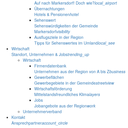
Auf nach Markersdorf! Doch wie?
local_airport
Übernachtungen
Hotels & Pensionen
hotel
Sehenswert
Sehenswürdigkeiten der Gemeinde
Markersdorf
visibility
Ausflugsziele in der Region
Tipps für Sehenswertes im Umland
local_see
Wirtschaft
Standort, Unternehmen & Jobs
trending_up
Wirtschaft
Firmendatenbank
Unternehmen aus der Region von A bis Z
business
Gewerbeflächen
Gewerbegebiete in der Gemeinde
streetview
Wirtschaftsförderung
Mittelstandsfreundliches Klima
layers
Jobs
Jobangebote aus der Region
work
Unternehmerverband
Kontakt
Ansprechpartner
account_circle