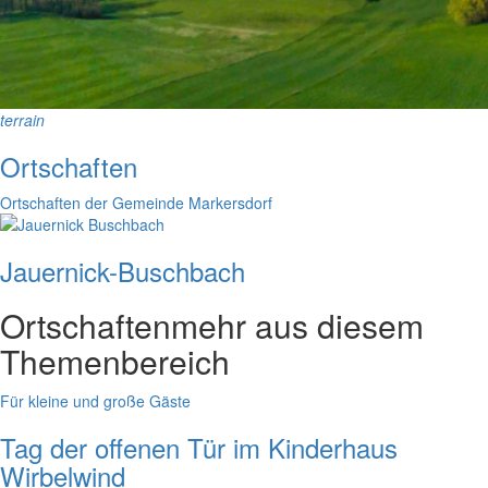
terrain
Ortschaften
Ortschaften der Gemeinde Markersdorf
Jauernick-Buschbach
Ortschaften
mehr aus diesem
Themenbereich
Für kleine und große Gäste
Tag der offenen Tür im Kinderhaus
Wirbelwind