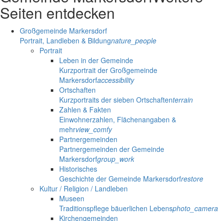
Seiten entdecken
Großgemeinde Markersdorf
Portrait, Landleben & Bildung
nature_people
Portrait
Leben in der Gemeinde
Kurzportrait der Großgemeinde
Markersdorf
accessibility
Ortschaften
Kurzportraits der sieben Ortschaften
terrain
Zahlen & Fakten
Einwohnerzahlen, Flächenangaben &
mehr
view_comfy
Partnergemeinden
Partnergemeinden der Gemeinde
Markersdorf
group_work
Historisches
Geschichte der Gemeinde Markersdorf
restore
Kultur / Religion / Landleben
Museen
Traditionspflege bäuerlichen Lebens
photo_camera
Kirchengemeinden