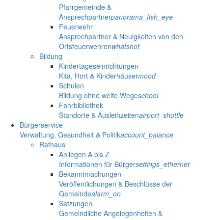
Pfarrgemeinde &
Ansprechpartner
panorama_fish_eye
Feuerwehr
Ansprechpartner & Neuigkeiten von den
Ortsfeuerwehren
whatshot
Bildung
Kindertageseinrichtungen
Kita, Hort & Kinderhäuser
mood
Schulen
Bildung ohne weite Wege
school
Fahrbibliothek
Standorte & Ausleihzeiten
airport_shuttle
Bürgerservice
Verwaltung, Gesundheit & Politik
account_balance
Rathaus
Anliegen A bis Z
Informationen für Bürger
settings_ethernet
Bekanntmachungen
Veröffentlichungen & Beschlüsse der
Gemeinde
alarm_on
Satzungen
Gemeindliche Angelegenheiten &