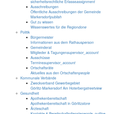
sicherheitsrechtliche Erlasse
assignment
Ausschreibungen
Öffentliche Ausschreibungen der Gemeinde
Markersdorf
publish
Gut zu wissen
Wissenswertes für die Region
done
Politik
Bürgermeister
Informationen aus dem Rathaus
person
Gemeinderat
Mitglieder & Tagungen
supervisor_account
Ausschüsse
Termine
supervisor_account
Ortschaftsräte
Aktuelles aus den Ortschaften
people
Kommunale Verbände
Zweckverband Gewerbegebiet
Görlitz-Markersdorf Am Hoterberg
streetview
Gesundheit
Apothekenbereitschaft
Apothekenbereitschaft in Görlitz
store
Ärzteschaft
Kontakte & Bereitschaftsdienste
people_outline