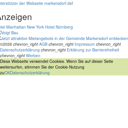
terstützer der Webseite markersdorf.de
!
Anzeigen
tel Manhattan New York
Hotel Nürnberg
©2026
chevron_right
AGB
chevron_right
Impressum
chevron_right
Datenschutzerklärung
chevron_right
Erklärung zur Barrierefreiheit
chevron_right
Werben
Diese Webseite verwendet Cookies. Wenn Sie auf dieser Seite
weitersurfen, stimmen Sie der Cookie-Nutzung
zu
OK
Datenschutzerklärung