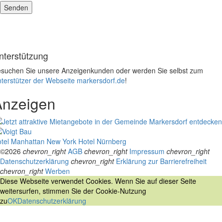
nterstützung
suchen Sie unsere Anzeigenkunden oder werden Sie selbst zum
terstützer der Webseite markersdorf.de
!
Anzeigen
tel Manhattan New York
Hotel Nürnberg
©2026
chevron_right
AGB
chevron_right
Impressum
chevron_right
Datenschutzerklärung
chevron_right
Erklärung zur Barrierefreiheit
chevron_right
Werben
Diese Webseite verwendet Cookies. Wenn Sie auf dieser Seite
weitersurfen, stimmen Sie der Cookie-Nutzung
zu
OK
Datenschutzerklärung