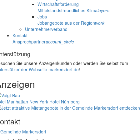
Wirtschaftsförderung
Mittelstandsfreundliches Klima
layers
Jobs
Jobangebote aus der Region
work
Unternehmerverband
Kontakt
Ansprechpartner
account_circle
nterstützung
suchen Sie unsere Anzeigenkunden oder werden Sie selbst zum
terstützer der Webseite markersdorf.de
!
Anzeigen
tel Manhattan New York
Hotel Nürnberg
ontakt