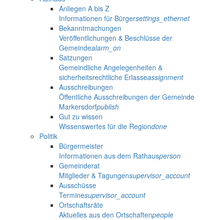
Anliegen A bis Z
Informationen für Bürger
settings_ethernet
Bekanntmachungen
Veröffentlichungen & Beschlüsse der
Gemeinde
alarm_on
Satzungen
Gemeindliche Angelegenheiten &
sicherheitsrechtliche Erlasse
assignment
Ausschreibungen
Öffentliche Ausschreibungen der Gemeinde
Markersdorf
publish
Gut zu wissen
Wissenswertes für die Region
done
Politik
Bürgermeister
Informationen aus dem Rathaus
person
Gemeinderat
Mitglieder & Tagungen
supervisor_account
Ausschüsse
Termine
supervisor_account
Ortschaftsräte
Aktuelles aus den Ortschaften
people