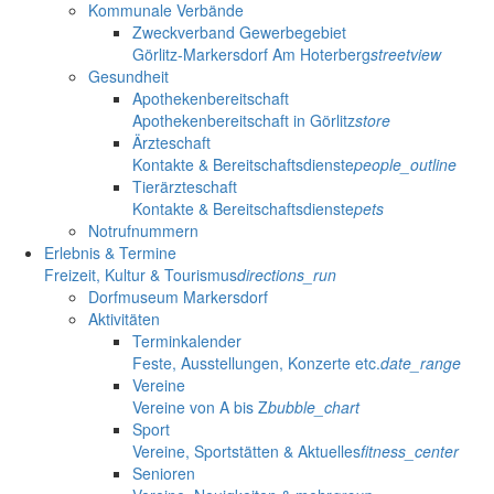
Kommunale Verbände
Zweckverband Gewerbegebiet
Görlitz-Markersdorf Am Hoterberg
streetview
Gesundheit
Apothekenbereitschaft
Apothekenbereitschaft in Görlitz
store
Ärzteschaft
Kontakte & Bereitschaftsdienste
people_outline
Tierärzteschaft
Kontakte & Bereitschaftsdienste
pets
Notrufnummern
Erlebnis & Termine
Freizeit, Kultur & Tourismus
directions_run
Dorfmuseum Markersdorf
Aktivitäten
Terminkalender
Feste, Ausstellungen, Konzerte etc.
date_range
Vereine
Vereine von A bis Z
bubble_chart
Sport
Vereine, Sportstätten & Aktuelles
fitness_center
Senioren