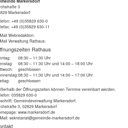
emeinde Markersdorf
rchstraße 3
829 Markersdorf
lefon: +49 (0)35829 630-0
lefax: +49 (0)35829 630-11
Mail Webredaktion:
Mail Verwaltung Rathaus:
ffnungszeiten Rathaus
ntag:
08:30 – 11:30 Uhr
enstag:
08:30 – 11:30 Uhr und 14:00 – 18:00 Uhr
ttwoch:
geschlossen
nnerstag:
08:30 – 11:30 Uhr und 14:00 – 17:00 Uhr
eitag:
geschlossen
ßerhalb der Öffnungszeiten können Termine vereinbart werden.
lefon: 035829 630-0
schrift: Gemeindeverwaltung Markersdorf,
rchstraße 3, 02829 Markersdorf
mepage: www.markersdorf.de
Mail: sekretariat@gemeinde-markersdorf.de
ontakt