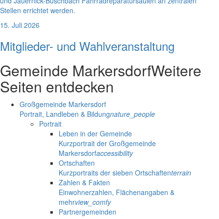
und Jauernick-Buschbach Fahrradreparatursäulen an zentralen
Stellen errichtet werden.
15. Juli 2026
Mitglieder- und Wahlveranstaltung
Gemeinde Markersdorf
Weitere
Seiten entdecken
Großgemeinde Markersdorf
Portrait, Landleben & Bildung
nature_people
Portrait
Leben in der Gemeinde
Kurzportrait der Großgemeinde
Markersdorf
accessibility
Ortschaften
Kurzportraits der sieben Ortschaften
terrain
Zahlen & Fakten
Einwohnerzahlen, Flächenangaben &
mehr
view_comfy
Partnergemeinden