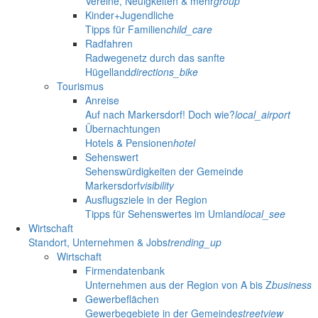
Vereine, Neuigkeiten & mehr
group
Kinder+Jugendliche
Tipps für Familien
child_care
Radfahren
Radwegenetz durch das sanfte
Hügelland
directions_bike
Tourismus
Anreise
Auf nach Markersdorf! Doch wie?
local_airport
Übernachtungen
Hotels & Pensionen
hotel
Sehenswert
Sehenswürdigkeiten der Gemeinde
Markersdorf
visibility
Ausflugsziele in der Region
Tipps für Sehenswertes im Umland
local_see
Wirtschaft
Standort, Unternehmen & Jobs
trending_up
Wirtschaft
Firmendatenbank
Unternehmen aus der Region von A bis Z
business
Gewerbeflächen
Gewerbegebiete in der Gemeinde
streetview