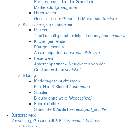
Partnergemeinden der Gemeinde
Markersdorf
group_work
Historisches
Geschichte der Gemeinde Markersdorf
restore
Kultur / Religion / Landleben
Museen
Traditionspflege bäuerlichen Lebens
photo_camera
Kirchengemeinden
Pfarrgemeinde &
Ansprechpartner
panorama_fish_eye
Feuerwehr
Ansprechpartner & Neuigkeiten von den
Ortsfeuerwehren
whatshot
Bildung
Kindertageseinrichtungen
Kita, Hort & Kinderhäuser
mood
Schulen
Bildung ohne weite Wege
school
Fahrbibliothek
Standorte & Ausleihzeiten
airport_shuttle
Bürgerservice
Verwaltung, Gesundheit & Politik
account_balance
Rathaus