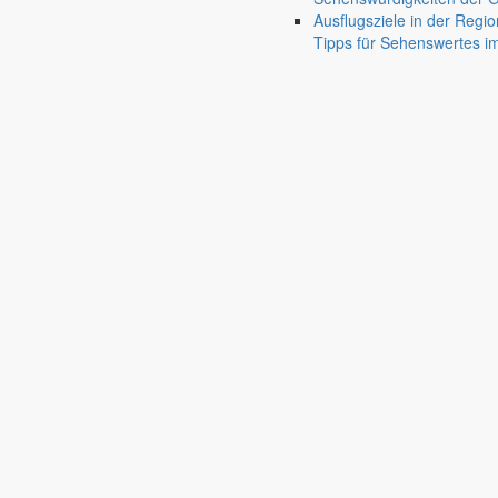
Mitglieder- und Wahlveranstaltung
Ausflugsziele in der Regio
Tipps für Sehenswertes 
Gemeinde Markersdorf
Weitere S
Großgemeinde Markersdorf
Portrait, Landleben & Bildung
nature_people
Portrait
Leben in der Gemeinde
Kurzportrait der Großgemeinde Markersdorf
accessib
Ortschaften
Kurzportraits der sieben Ortschaften
terrain
Zahlen & Fakten
Einwohnerzahlen, Flächenangaben & mehr
view_co
Partnergemeinden
Partnergemeinden der Gemeinde Markersdorf
grou
Historisches
Geschichte der Gemeinde Markersdorf
restore
Kultur / Religion / Landleben
Museen
Traditionspflege bäuerlichen Lebens
photo_camera
Kirchengemeinden