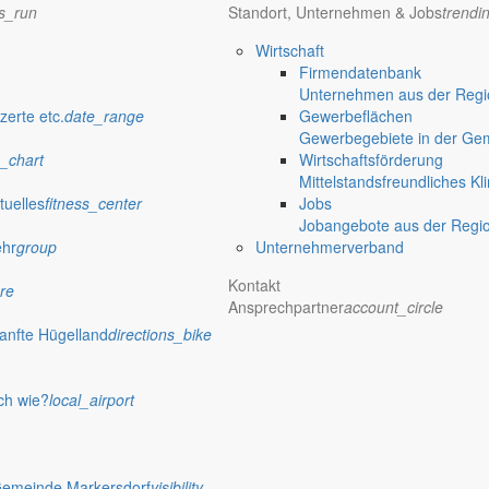
ns_run
Standort, Unternehmen & Jobs
trendi
Wirtschaft
Firmendatenbank
Unternehmen aus der Regio
zerte etc.
date_range
Gewerbeflächen
Gewerbegebiete in der Ge
_chart
Wirtschaftsförderung
Mittelstandsfreundliches Kl
tuelles
fitness_center
Jobs
nde ein
Jobangebote aus der Regi
ehr
group
Unternehmerverband
Kontakt
re
einem Elternteil am ersten und dritten Donnerstag im Monat von 9 bis 1
Ansprechpartner
account_circle
anfte Hügelland
directions_bike
tionen
ch wie?
local_airport
 Jauernick-Buschbach Fahrradreparatursäulen an zentralen Stellen err
Gemeinde Markersdorf
visibility