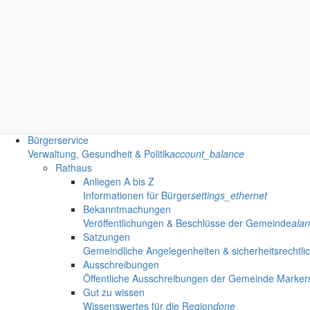
Pfarrgemeinde & Ansprechpartner
panorama_fish_
Feuerwehr
Ansprechpartner & Neuigkeiten von den Ortsfeuer
Bildung
Kindertageseinrichtungen
Kita, Hort & Kinderhäuser
mood
Schulen
Bildung ohne weite Wege
school
Fahrbibliothek
Standorte & Ausleihzeiten
airport_shuttle
Bürgerservice
Verwaltung, Gesundheit & Politik
account_balance
Rathaus
Anliegen A bis Z
Informationen für Bürger
settings_ethernet
Bekanntmachungen
Veröffentlichungen & Beschlüsse der Gemeinde
ala
Satzungen
Gemeindliche Angelegenheiten & sicherheitsrechtli
Ausschreibungen
Öffentliche Ausschreibungen der Gemeinde Marker
Gut zu wissen
Wissenswertes für die Region
done