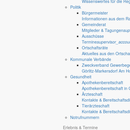
Ortschaften
Wissenswertes für die Re
Politik
Bürgermeister
Ortschaften der Gemeinde Markersdorf
Informationen aus dem R
Gemeinderat
Markersdorf
Mitglieder & Tagungen
sup
Ausschüsse
Termine
supervisor_accou
Ortschaften
mehr aus diesem Th
Ortschaftsräte
Aktuelles aus den Ortscha
Für kleine und große Gäste
Kommunale Verbände
Zweckverband Gewerbege
Tag der offenen Tür im Kinderhaus Wirbel
Görlitz-Markersdorf Am H
Gesundheit
Das Kinderhaus Wirbelwind lädt am 23. September 2026 von 15 bis 17 
Apothekenbereitschaft
mitmachen.
Apothekenbereitschaft in G
Ärzteschaft
Dorf- und Sportfest Friedersdorf
Kontakte & Bereitschaftsd
Tierärzteschaft
Trödelmarkt
Kontakte & Bereitschaftsd
Notrufnummern
Fahrradtour
Erlebnis & Termine