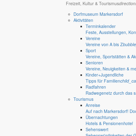
Freizeit, Kultur & Tourismus
directio
OPEN AIR
Dorfmuseum Markersdorf
Aktivitäten
Terminkalender
Unser Beratungsbus in Markersdorf
Feste, Ausstellungen, Kon
Vereine
Vereine von A bis Z
bubble
70 Jahre Jubiläumsturniere
Sport
Vereine, Sportstätten & Ak
Kinderhaus „Wirbelwind“ lädt regelmäßig zur Schnupper- und Spielstu
Senioren
Vereine, Neuigkeiten & m
Spielend die Kinderkrippe kennenlernen
Kinder+Jugendliche
Tipps für Familien
child_ca
Das Kinderhaus „Wirbelwind“ lädt Kinder von null bis drei Jahren mit 
Radfahren
31. Juli 2026
Radwegenetz durch das s
An zentralen Punkten in der Gemeinde Markersdorf
Tourismus
Anreise
Errichtung von zwei Fahrrad-Reparatursta
Auf nach Markersdorf! Do
Übernachtungen
Auf Anregung von Einwohnern sollen in den Ortsteilen Markersdorf und
Hotels & Pensionen
hotel
Sehenswert
15. Juli 2026
Sehenswürdigkeiten der 