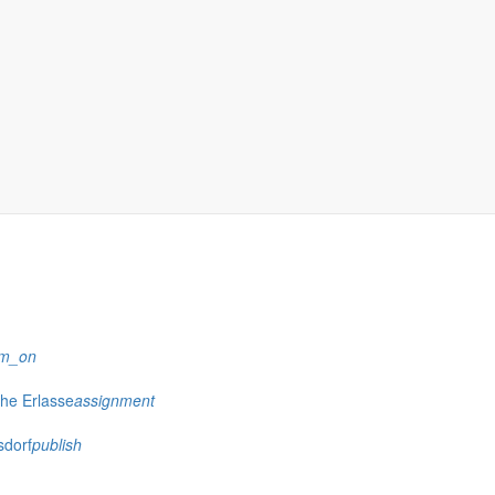
eye
wehren
whatshot
rm_on
che Erlasse
assignment
sdorf
publish