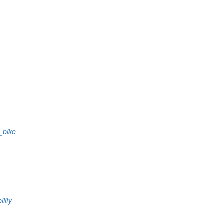
s_bike
ility