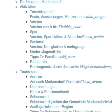
Dorfmuseum Markersdorf
Aktivitäten
Terminkalender
Feste, Ausstellungen, Konzerte etc.
date_range
Vereine
Vereine von A bis Z
bubble_chart
Sport
Vereine, Sportstätten & Aktuelles
fitness_center
Senioren
Vereine, Neuigkeiten & mehr
group
Kinder+Jugendliche
Tipps für Familien
child_care
Radfahren
Radwegenetz durch das sanfte Hügelland
direction
Tourismus
Anreise
Auf nach Markersdorf! Doch wie?
local_airport
Übernachtungen
Hotels & Pensionen
hotel
Sehenswert
Sehenswürdigkeiten der Gemeinde Markersdorf
visib
Ausflugsziele in der Region
Tipps für Sehenswertes im Umland
local_see