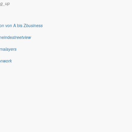
ng_up
n von A bis Z
business
meinde
streetview
ima
layers
on
work
0.30 Uhr zur Schnupper- und Spielstunde ein.
ichtet werden.