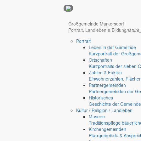
Anzeigen
Hotel Manhattan New York
Hotel Nürnberg
Großgemeinde Markersdorf
Portrait, Landleben & Bildung
nature
Portrait
Regional werben auf markersdorf.de!
anzeigen@gemeinde-markers
Leben in der Gemeinde
Home
Kurzportrait der Großgem
Markersdorf
Ortschaften
Deutsch-Paulsdorf
Kurzportraits der sieben 
Holtendorf
Zahlen & Fakten
Gersdorf
Einwohnerzahlen, Fläche
Partnergemeinden
Friedersdorf
Partnergemeinden der Ge
Pfaffendorf
Historisches
Jauernick-Buschbach
Geschichte der Gemeinde
Kultur / Religion / Landleben
Von Hemmschwellen und Sc
Museen
Traditionspflege bäuerlic
Ortschaften
Kirchengemeinden
23. Februar 2010
Pfarrgemeinde & Ansprec