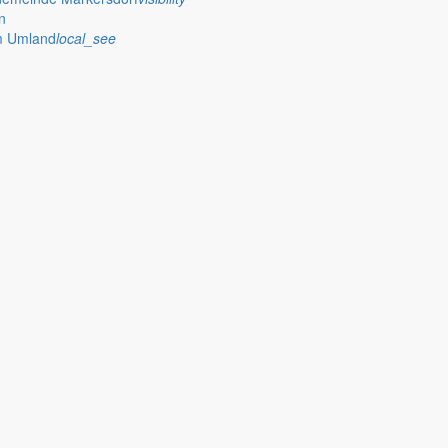
n
im Umland
local_see
eiten entdecken
ility
mfy
p_work