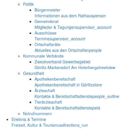
Politik
Bürgermeister
Informationen aus dem Rathaus
person
Gemeinderat
Mitglieder & Tagungen
supervisor_account
Ausschüsse
Termine
supervisor_account
Ortschaftsräte
Aktuelles aus den Ortschaften
people
Kommunale Verbände
Zweckverband Gewerbegebiet
Görlitz-Markersdorf Am Hoterberg
streetview
Gesundheit
Apothekenbereitschaft
Apothekenbereitschaft in Görlitz
store
Ärzteschaft
Kontakte & Bereitschaftsdienste
people_outline
Tierärzteschaft
Kontakte & Bereitschaftsdienste
pets
Notrufnummern
Erlebnis & Termine
Freizeit, Kultur & Tourismus
directions_run