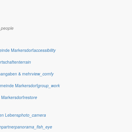
_people
dorf.de
einde Markersdorf
accessibility
Ortschaften
terrain
nangaben & mehr
view_comfy
meinde Markersdorf
group_work
 Markersdorf
restore
hen Lebens
photo_camera
hpartner
panorama_fish_eye