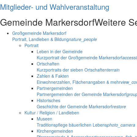
Mitglieder- und Wahlveranstaltung
Gemeinde Markersdorf
Weitere S
Großgemeinde Markersdorf
Portrait, Landleben & Bildung
nature_people
Portrait
Leben in der Gemeinde
Kurzportrait der Großgemeinde Markersdorf
accessib
Ortschaften
Kurzportraits der sieben Ortschaften
terrain
Zahlen & Fakten
Einwohnerzahlen, Flächenangaben & mehr
view_co
Partnergemeinden
Partnergemeinden der Gemeinde Markersdorf
grou
Historisches
Geschichte der Gemeinde Markersdorf
restore
Kultur / Religion / Landleben
Museen
Traditionspflege bäuerlichen Lebens
photo_camera
Kirchengemeinden