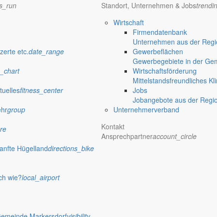
ns_run
Standort, Unternehmen & Jobs
trendi
Wirtschaft
Firmendatenbank
Unternehmen aus der Regio
zerte etc.
date_range
Gewerbeflächen
Gewerbegebiete in der Ge
_chart
Wirtschaftsförderung
Mittelstandsfreundliches Kl
tuelles
fitness_center
Jobs
Jobangebote aus der Regi
ehr
group
Unternehmerverband
Kontakt
re
Ansprechpartner
account_circle
anfte Hügelland
directions_bike
ch wie?
local_airport
Gemeinde Markersdorf
visibility