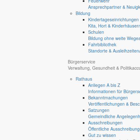
Feuerwehr
Ansprechpartner & Neuigk
Bildung
Kindertageseinrichtungen
Kita, Hort & Kinderhäuser
Schulen
Bildung ohne weite Wege
Fahrbibliothek
Standorte & Ausleihzeiten
Bürgerservice
Verwaltung, Gesundheit & Politik
acc
Rathaus
Anliegen A bis Z
Informationen für Bürger
s
Bekanntmachungen
Veröffentlichungen & Bes
Satzungen
Gemeindliche Angelegenhei
Ausschreibungen
Öffentliche Ausschreibun
Gut zu wissen