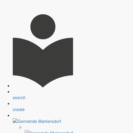
k Bautzen-Stiebitz. Wie der Görlitzer Anzeiger berichtet, wurde der
search
create