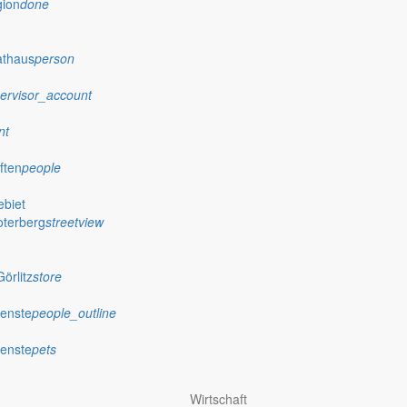
gion
done
athaus
person
ervisor_account
nt
ften
people
biet
oterberg
streetview
örlitz
store
ienste
people_outline
ienste
pets
Wirtschaft