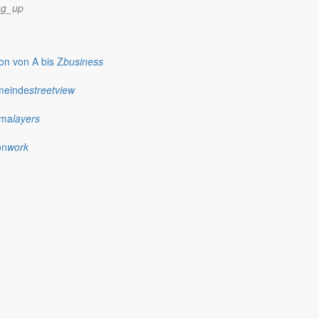
ng_up
n von A bis Z
business
meinde
streetview
ima
layers
on
work