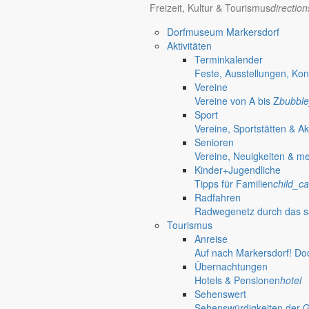
Freizeit, Kultur & Tourismus
directio
Dorfmuseum Markersdorf
Aktivitäten
Terminkalender
Feste, Ausstellungen, Kon
Vereine
Vereine von A bis Z
bubble
Sport
Vereine, Sportstätten & Ak
Senioren
Vereine, Neuigkeiten & m
Kinder+Jugendliche
Tipps für Familien
child_ca
Radfahren
Radwegenetz durch das s
Deutsch-Paulsdorf
Tourismus
Holtendorf
Anreise
Auf nach Markersdorf! Do
Gersdorf
Übernachtungen
Friedersdorf
Hotels & Pensionen
hotel
Pfaffendorf
Sehenswert
Jauernick-Buschbach
Sehenswürdigkeiten der 