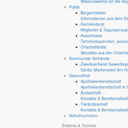
Wissenswertes für die Re
Politik
Bürgermeister
Informationen aus dem R
Gemeinderat
Mitglieder & Tagungen
sup
Ausschüsse
Termine
supervisor_accou
Ortschaftsräte
Aktuelles aus den Ortscha
Kommunale Verbände
Zweckverband Gewerbege
Görlitz-Markersdorf Am H
Gesundheit
Apothekenbereitschaft
Apothekenbereitschaft in G
Ärzteschaft
Kontakte & Bereitschaftsd
Tierärzteschaft
Kontakte & Bereitschaftsd
Notrufnummern
Erlebnis & Termine