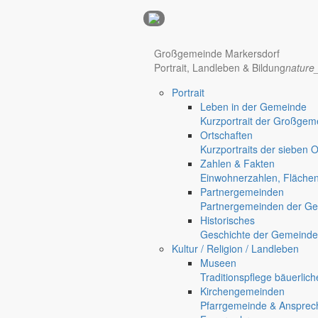
Anzeigen
Großgemeinde Markersdorf
Portrait, Landleben & Bildung
nature
Hotel Manhattan New York
Hotel Nürnberg
Portrait
Regional werben auf markersdorf.de!
anzeigen@gemeinde-markers
Leben in der Gemeinde
Home
Kurzportrait der Großgem
Markersdorf
Ortschaften
Kurzportraits der sieben 
Zahlen & Fakten
Einwohnerzahlen, Fläche
Partnergemeinden
Partnergemeinden der Ge
Historisches
Geschichte der Gemeinde
Kultur / Religion / Landleben
Museen
Traditionspflege bäuerlic
Kirchengemeinden
Pfarrgemeinde & Ansprec