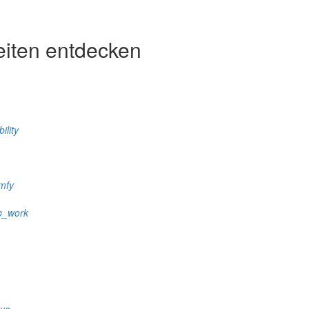
eiten entdecken
ility
mfy
p_work