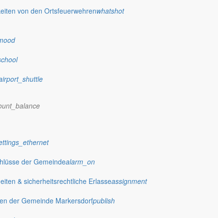
eiten von den Ortsfeuerwehren
whatshot
mood
school
airport_shuttle
ount_balance
ettings_ethernet
chlüsse der Gemeinde
alarm_on
ten & sicherheitsrechtliche Erlasse
assignment
gen der Gemeinde Markersdorf
publish