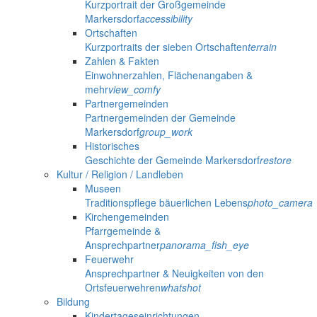
Kurzportrait der Großgemeinde
Markersdorf
accessibility
Ortschaften
Kurzportraits der sieben Ortschaften
terrain
Zahlen & Fakten
Einwohnerzahlen, Flächenangaben &
mehr
view_comfy
Partnergemeinden
Partnergemeinden der Gemeinde
Markersdorf
group_work
Historisches
Geschichte der Gemeinde Markersdorf
restore
Kultur / Religion / Landleben
Museen
Traditionspflege bäuerlichen Lebens
photo_camera
Kirchengemeinden
Pfarrgemeinde &
Ansprechpartner
panorama_fish_eye
Feuerwehr
Ansprechpartner & Neuigkeiten von den
Ortsfeuerwehren
whatshot
Bildung
Kindertageseinrichtungen