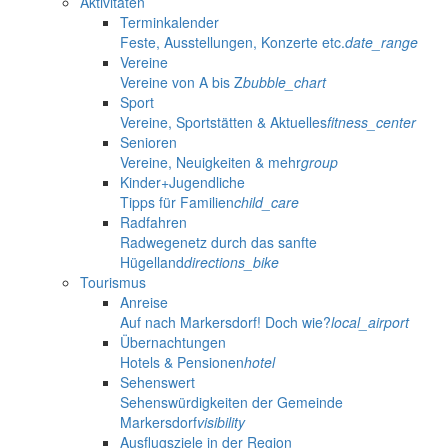
Aktivitäten
Terminkalender
Feste, Ausstellungen, Konzerte etc.
date_range
Vereine
Vereine von A bis Z
bubble_chart
Sport
Vereine, Sportstätten & Aktuelles
fitness_center
Senioren
Vereine, Neuigkeiten & mehr
group
Kinder+Jugendliche
Tipps für Familien
child_care
Radfahren
Radwegenetz durch das sanfte
Hügelland
directions_bike
Tourismus
Anreise
Auf nach Markersdorf! Doch wie?
local_airport
Übernachtungen
Hotels & Pensionen
hotel
Sehenswert
Sehenswürdigkeiten der Gemeinde
Markersdorf
visibility
Ausflugsziele in der Region