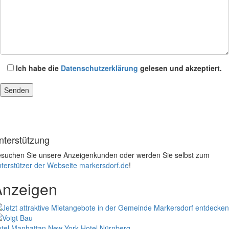
Ich habe die
Datenschutzerklärung
gelesen und akzeptiert.
nterstützung
suchen Sie unsere Anzeigenkunden oder werden Sie selbst zum
terstützer der Webseite markersdorf.de
!
Anzeigen
tel Manhattan New York
Hotel Nürnberg