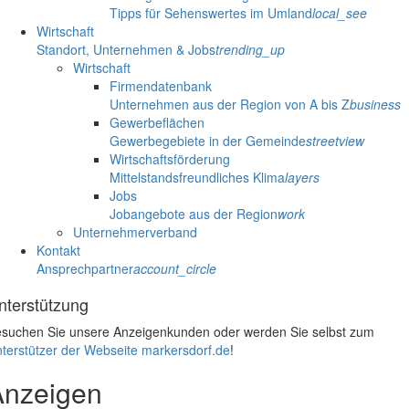
Tipps für Sehenswertes im Umland
local_see
Wirtschaft
Standort, Unternehmen & Jobs
trending_up
Wirtschaft
Firmendatenbank
Unternehmen aus der Region von A bis Z
business
Gewerbeflächen
Gewerbegebiete in der Gemeinde
streetview
Wirtschaftsförderung
Mittelstandsfreundliches Klima
layers
Jobs
Jobangebote aus der Region
work
Unternehmerverband
Kontakt
Ansprechpartner
account_circle
nterstützung
suchen Sie unsere Anzeigenkunden oder werden Sie selbst zum
terstützer der Webseite markersdorf.de
!
Anzeigen