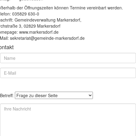
ßerhalb der Öffnungszeiten können Termine vereinbart werden.
lefon: 035829 630-0
schrift: Gemeindeverwaltung Markersdorf,
rchstraße 3, 02829 Markersdorf
mepage: www.markersdorf.de
Mail: sekretariat@gemeinde-markersdorf.de
ontakt
Betreff: