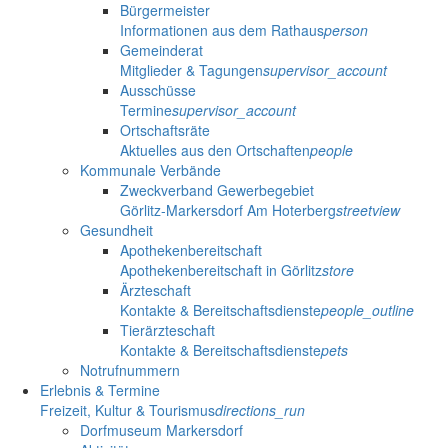
Bürgermeister
Informationen aus dem Rathaus
person
Gemeinderat
Mitglieder & Tagungen
supervisor_account
Ausschüsse
Termine
supervisor_account
Ortschaftsräte
Aktuelles aus den Ortschaften
people
Kommunale Verbände
Zweckverband Gewerbegebiet
Görlitz-Markersdorf Am Hoterberg
streetview
Gesundheit
Apothekenbereitschaft
Apothekenbereitschaft in Görlitz
store
Ärzteschaft
Kontakte & Bereitschaftsdienste
people_outline
Tierärzteschaft
Kontakte & Bereitschaftsdienste
pets
Notrufnummern
Erlebnis & Termine
Freizeit, Kultur & Tourismus
directions_run
Dorfmuseum Markersdorf