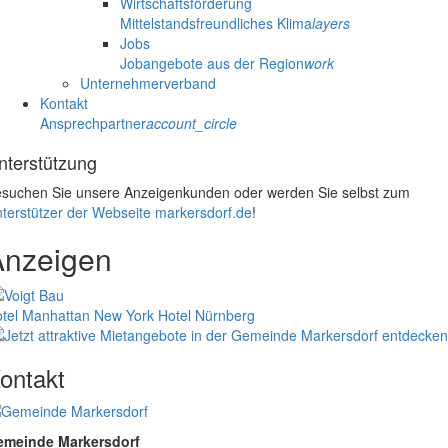
Wirtschaftsförderung
Mittelstandsfreundliches Klima
layers
Jobs
Jobangebote aus der Region
work
Unternehmerverband
Kontakt
Ansprechpartner
account_circle
nterstützung
suchen Sie unsere Anzeigenkunden oder werden Sie selbst zum
terstützer der Webseite markersdorf.de
!
Anzeigen
tel Manhattan New York
Hotel Nürnberg
ontakt
emeinde Markersdorf