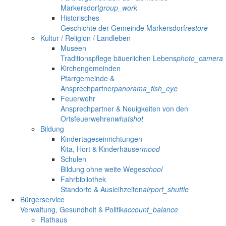
Markersdorf
group_work
Historisches
Geschichte der Gemeinde Markersdorf
restore
Kultur / Religion / Landleben
Museen
Traditionspflege bäuerlichen Lebens
photo_camera
Kirchengemeinden
Pfarrgemeinde &
Ansprechpartner
panorama_fish_eye
Feuerwehr
Ansprechpartner & Neuigkeiten von den
Ortsfeuerwehren
whatshot
Bildung
Kindertageseinrichtungen
Kita, Hort & Kinderhäuser
mood
Schulen
Bildung ohne weite Wege
school
Fahrbibliothek
Standorte & Ausleihzeiten
airport_shuttle
Bürgerservice
Verwaltung, Gesundheit & Politik
account_balance
Rathaus