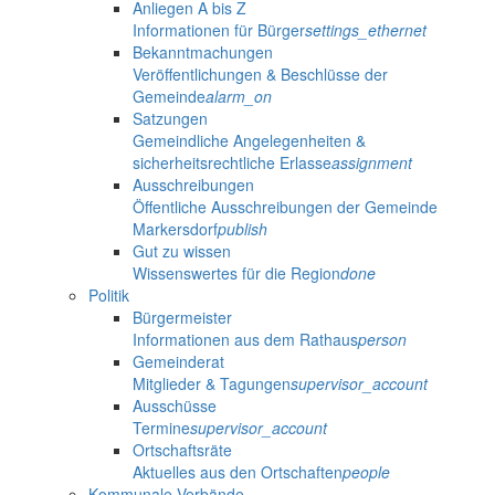
Anliegen A bis Z
Informationen für Bürger
settings_ethernet
Bekanntmachungen
Veröffentlichungen & Beschlüsse der
Gemeinde
alarm_on
Satzungen
Gemeindliche Angelegenheiten &
sicherheitsrechtliche Erlasse
assignment
Ausschreibungen
Öffentliche Ausschreibungen der Gemeinde
Markersdorf
publish
Gut zu wissen
Wissenswertes für die Region
done
Politik
Bürgermeister
Informationen aus dem Rathaus
person
Gemeinderat
Mitglieder & Tagungen
supervisor_account
Ausschüsse
Termine
supervisor_account
Ortschaftsräte
Aktuelles aus den Ortschaften
people
Kommunale Verbände