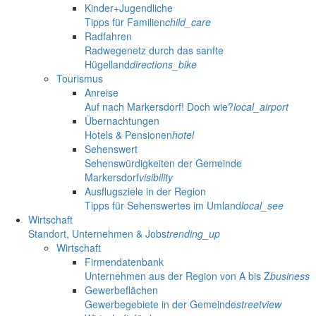
Kinder+Jugendliche
Tipps für Familien
child_care
Radfahren
Radwegenetz durch das sanfte
Hügelland
directions_bike
Tourismus
Anreise
Auf nach Markersdorf! Doch wie?
local_airport
Übernachtungen
Hotels & Pensionen
hotel
Sehenswert
Sehenswürdigkeiten der Gemeinde
Markersdorf
visibility
Ausflugsziele in der Region
Tipps für Sehenswertes im Umland
local_see
Wirtschaft
Standort, Unternehmen & Jobs
trending_up
Wirtschaft
Firmendatenbank
Unternehmen aus der Region von A bis Z
business
Gewerbeflächen
Gewerbegebiete in der Gemeinde
streetview