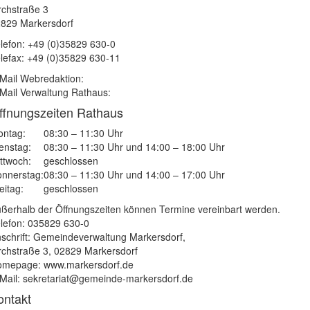
rchstraße 3
829 Markersdorf
lefon: +49 (0)35829 630-0
lefax: +49 (0)35829 630-11
Mail Webredaktion:
Mail Verwaltung Rathaus:
ffnungszeiten Rathaus
ntag:
08:30 – 11:30 Uhr
enstag:
08:30 – 11:30 Uhr und 14:00 – 18:00 Uhr
ttwoch:
geschlossen
nnerstag:
08:30 – 11:30 Uhr und 14:00 – 17:00 Uhr
eitag:
geschlossen
ßerhalb der Öffnungszeiten können Termine vereinbart werden.
lefon: 035829 630-0
schrift: Gemeindeverwaltung Markersdorf,
rchstraße 3, 02829 Markersdorf
mepage: www.markersdorf.de
Mail: sekretariat@gemeinde-markersdorf.de
ontakt