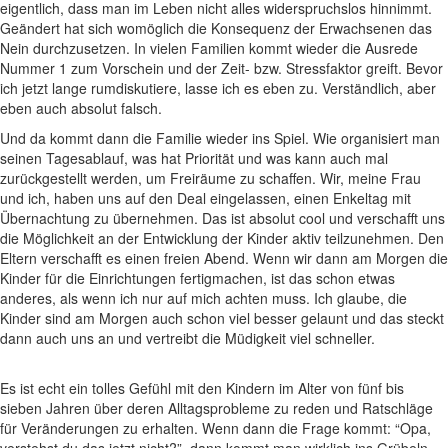
eigentlich, dass man im Leben nicht alles widerspruchslos hinnimmt.
Geändert hat sich womöglich die Konsequenz der Erwachsenen das
Nein durchzusetzen. In vielen Familien kommt wieder die Ausrede
Nummer 1 zum Vorschein und der Zeit- bzw. Stressfaktor greift. Bevor
ich jetzt lange rumdiskutiere, lasse ich es eben zu. Verständlich, aber
eben auch absolut falsch.
Und da kommt dann die Familie wieder ins Spiel. Wie organisiert man
seinen Tagesablauf, was hat Priorität und was kann auch mal
zurückgestellt werden, um Freiräume zu schaffen. Wir, meine Frau
und ich, haben uns auf den Deal eingelassen, einen Enkeltag mit
Übernachtung zu übernehmen. Das ist absolut cool und verschafft uns
die Möglichkeit an der Entwicklung der Kinder aktiv teilzunehmen. Den
Eltern verschafft es einen freien Abend. Wenn wir dann am Morgen die
Kinder für die Einrichtungen fertigmachen, ist das schon etwas
anderes, als wenn ich nur auf mich achten muss. Ich glaube, die
Kinder sind am Morgen auch schon viel besser gelaunt und das steckt
dann auch uns an und vertreibt die Müdigkeit viel schneller.
Es ist echt ein tolles Gefühl mit den Kindern im Alter von fünf bis
sieben Jahren über deren Alltagsprobleme zu reden und Ratschläge
für Veränderungen zu erhalten. Wenn dann die Frage kommt: “Opa,
verstehst du das jetzt nicht?”, dann kommt man wirklich ins Grübeln.