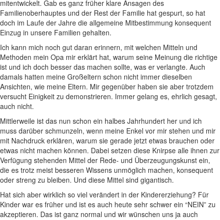
mitentwickelt. Gab es ganz früher klare Ansagen des
Familienoberhauptes und der Rest der Familie hat gespurt, so hat
doch im Laufe der Jahre die allgemeine Mitbestimmung konsequent
Einzug in unsere Familien gehalten.
Ich kann mich noch gut daran erinnern, mit welchen Mitteln und
Methoden mein Opa mir erklärt hat, warum seine Meinung die richtige
ist und ich doch besser das machen sollte, was er verlangte. Auch
damals hatten meine Großeltern schon nicht immer dieselben
Ansichten, wie meine Eltern. Mir gegenüber haben sie aber trotzdem
versucht Einigkeit zu demonstrieren. Immer gelang es, ehrlich gesagt,
auch nicht.
Mittlerweile ist das nun schon ein halbes Jahrhundert her und ich
muss darüber schmunzeln, wenn meine Enkel vor mir stehen und mir
mit Nachdruck erklären, warum sie gerade jetzt etwas brauchen oder
etwas nicht machen können. Dabei setzen diese Knirpse alle ihnen zur
Verfügung stehenden Mittel der Rede- und Überzeugungskunst ein,
die es trotz meist besseren Wissens unmöglich machen, konsequent
oder streng zu bleiben. Und diese Mittel sind gigantisch.
Hat sich aber wirklich so viel verändert in der Kindererziehung? Für
Kinder war es früher und ist es auch heute sehr schwer ein “NEIN” zu
akzeptieren. Das ist ganz normal und wir wünschen uns ja auch