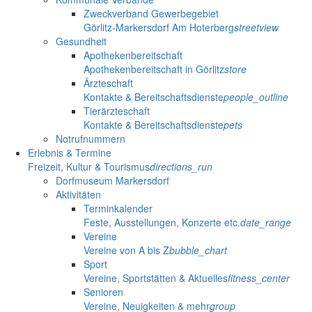
Zweckverband Gewerbegebiet
Görlitz-Markersdorf Am Hoterberg
streetview
Gesundheit
Apothekenbereitschaft
Apothekenbereitschaft in Görlitz
store
Ärzteschaft
Kontakte & Bereitschaftsdienste
people_outline
Tierärzteschaft
Kontakte & Bereitschaftsdienste
pets
Notrufnummern
Erlebnis & Termine
Freizeit, Kultur & Tourismus
directions_run
Dorfmuseum Markersdorf
Aktivitäten
Terminkalender
Feste, Ausstellungen, Konzerte etc.
date_range
Vereine
Vereine von A bis Z
bubble_chart
Sport
Vereine, Sportstätten & Aktuelles
fitness_center
Senioren
Vereine, Neuigkeiten & mehr
group