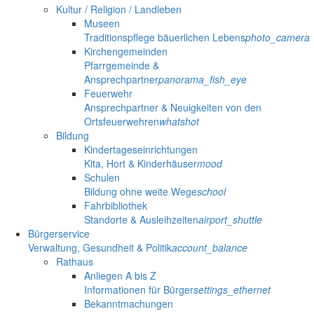
Kultur / Religion / Landleben
Museen
Traditionspflege bäuerlichen Lebens
photo_camera
Kirchengemeinden
Pfarrgemeinde &
Ansprechpartner
panorama_fish_eye
Feuerwehr
Ansprechpartner & Neuigkeiten von den
Ortsfeuerwehren
whatshot
Bildung
Kindertageseinrichtungen
Kita, Hort & Kinderhäuser
mood
Schulen
Bildung ohne weite Wege
school
Fahrbibliothek
Standorte & Ausleihzeiten
airport_shuttle
Bürgerservice
Verwaltung, Gesundheit & Politik
account_balance
Rathaus
Anliegen A bis Z
Informationen für Bürger
settings_ethernet
Bekanntmachungen