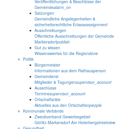
Veröffentlichungen & Beschlüsse der
Gemeinde
alarm_on
Satzungen
Gemeindliche Angelegenheiten &
sicherheitsrechtliche Erlasse
assignment
Ausschreibungen
Öffentliche Ausschreibungen der Gemeinde
Markersdorf
publish
Gut zu wissen
Wissenswertes für die Region
done
Politik
Bürgermeister
Informationen aus dem Rathaus
person
Gemeinderat
Mitglieder & Tagungen
supervisor_account
Ausschüsse
Termine
supervisor_account
Ortschaftsräte
Aktuelles aus den Ortschaften
people
Kommunale Verbände
Zweckverband Gewerbegebiet
Görlitz-Markersdorf Am Hoterberg
streetview
Gesundheit