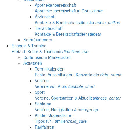
Apothekenbereitschaft
Apothekenbereitschaft in Görlitz
store
Ärzteschaft
Kontakte & Bereitschaftsdienste
people_outline
Tierärzteschaft
Kontakte & Bereitschaftsdienste
pets
Notrufnummern
Erlebnis & Termine
Freizeit, Kultur & Tourismus
directions_run
Dorfmuseum Markersdorf
Aktivitäten
Terminkalender
Feste, Ausstellungen, Konzerte etc.
date_range
Vereine
Vereine von A bis Z
bubble_chart
Sport
Vereine, Sportstätten & Aktuelles
fitness_center
Senioren
Vereine, Neuigkeiten & mehr
group
Kinder+Jugendliche
Tipps für Familien
child_care
Radfahren