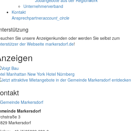
Jobangebote aus der Region
work
Unternehmerverband
Kontakt
Ansprechpartner
account_circle
nterstützung
suchen Sie unsere Anzeigenkunden oder werden Sie selbst zum
terstützer der Webseite markersdorf.de
!
Anzeigen
tel Manhattan New York
Hotel Nürnberg
ontakt
emeinde Markersdorf
rchstraße 3
829 Markersdorf