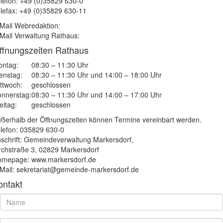
lefon: +49 (0)35829 630-0
lefax: +49 (0)35829 630-11
Mail Webredaktion:
Mail Verwaltung Rathaus:
ffnungszeiten Rathaus
ntag:
08:30 – 11:30 Uhr
enstag:
08:30 – 11:30 Uhr und 14:00 – 18:00 Uhr
ttwoch:
geschlossen
nnerstag:
08:30 – 11:30 Uhr und 14:00 – 17:00 Uhr
eitag:
geschlossen
ßerhalb der Öffnungszeiten können Termine vereinbart werden.
lefon: 035829 630-0
schrift: Gemeindeverwaltung Markersdorf,
rchstraße 3, 02829 Markersdorf
mepage: www.markersdorf.de
Mail: sekretariat@gemeinde-markersdorf.de
ontakt