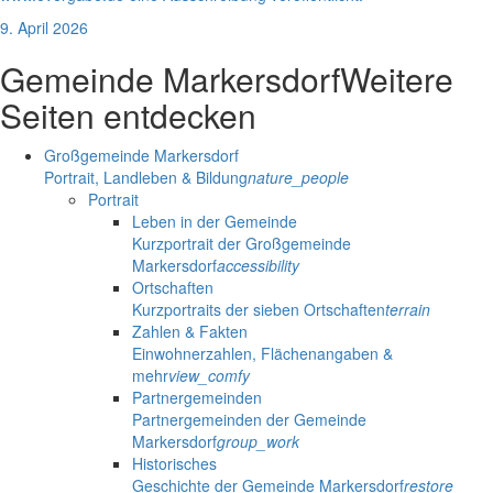
9. April 2026
Gemeinde Markersdorf
Weitere
Seiten entdecken
Großgemeinde Markersdorf
Portrait, Landleben & Bildung
nature_people
Portrait
Leben in der Gemeinde
Kurzportrait der Großgemeinde
Markersdorf
accessibility
Ortschaften
Kurzportraits der sieben Ortschaften
terrain
Zahlen & Fakten
Einwohnerzahlen, Flächenangaben &
mehr
view_comfy
Partnergemeinden
Partnergemeinden der Gemeinde
Markersdorf
group_work
Historisches
Geschichte der Gemeinde Markersdorf
restore