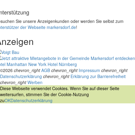
nterstützung
suchen Sie unsere Anzeigenkunden oder werden Sie selbst zum
terstützer der Webseite markersdorf.de
!
Anzeigen
tel Manhattan New York
Hotel Nürnberg
©2026
chevron_right
AGB
chevron_right
Impressum
chevron_right
Datenschutzerklärung
chevron_right
Erklärung zur Barrierefreiheit
chevron_right
Werben
Diese Webseite verwendet Cookies. Wenn Sie auf dieser Seite
weitersurfen, stimmen Sie der Cookie-Nutzung
zu
OK
Datenschutzerklärung