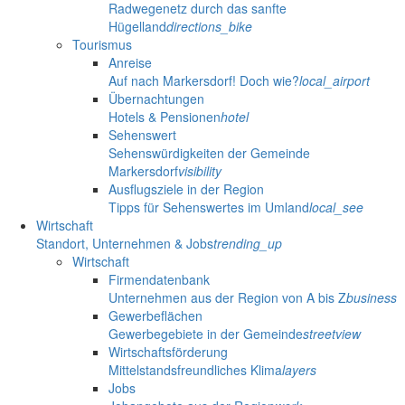
Radwegenetz durch das sanfte
Hügelland
directions_bike
Tourismus
Anreise
Auf nach Markersdorf! Doch wie?
local_airport
Übernachtungen
Hotels & Pensionen
hotel
Sehenswert
Sehenswürdigkeiten der Gemeinde
Markersdorf
visibility
Ausflugsziele in der Region
Tipps für Sehenswertes im Umland
local_see
Wirtschaft
Standort, Unternehmen & Jobs
trending_up
Wirtschaft
Firmendatenbank
Unternehmen aus der Region von A bis Z
business
Gewerbeflächen
Gewerbegebiete in der Gemeinde
streetview
Wirtschaftsförderung
Mittelstandsfreundliches Klima
layers
Jobs