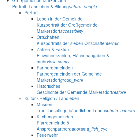
Großgemeinde Markersdorf
Portrait, Landleben & Bildung
nature_people
Portrait
Leben in der Gemeinde
Kurzportrait der Großgemeinde
Markersdorf
accessibility
Ortschaften
Kurzportraits der sieben Ortschaften
terrain
Zahlen & Fakten
Einwohnerzahlen, Flächenangaben &
mehr
view_comfy
Partnergemeinden
Partnergemeinden der Gemeinde
Markersdorf
group_work
Historisches
Geschichte der Gemeinde Markersdorf
restore
Kultur / Religion / Landleben
Museen
Traditionspflege bäuerlichen Lebens
photo_camera
Kirchengemeinden
Pfarrgemeinde &
Ansprechpartner
panorama_fish_eye
Feuerwehr