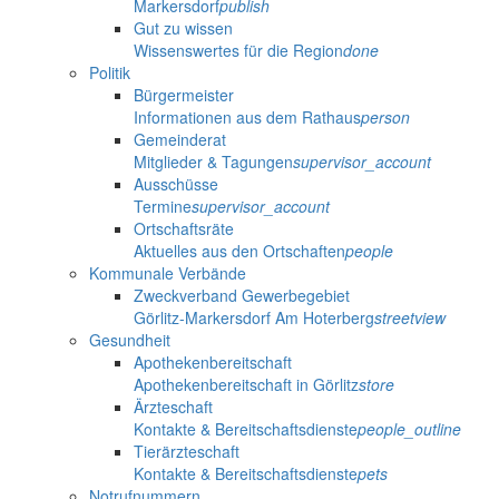
Markersdorf
publish
Gut zu wissen
Wissenswertes für die Region
done
Politik
Bürgermeister
Informationen aus dem Rathaus
person
Gemeinderat
Mitglieder & Tagungen
supervisor_account
Ausschüsse
Termine
supervisor_account
Ortschaftsräte
Aktuelles aus den Ortschaften
people
Kommunale Verbände
Zweckverband Gewerbegebiet
Görlitz-Markersdorf Am Hoterberg
streetview
Gesundheit
Apothekenbereitschaft
Apothekenbereitschaft in Görlitz
store
Ärzteschaft
Kontakte & Bereitschaftsdienste
people_outline
Tierärzteschaft
Kontakte & Bereitschaftsdienste
pets
Notrufnummern