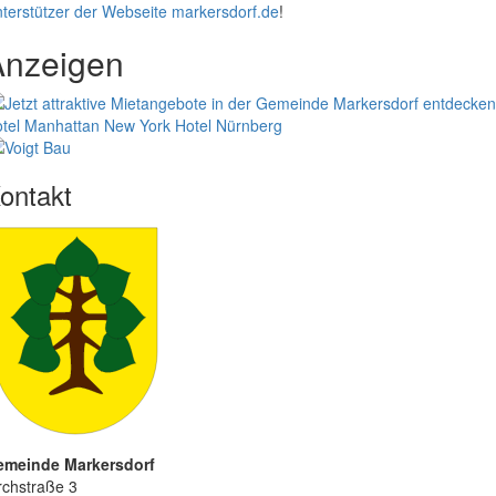
terstützer der Webseite markersdorf.de
!
Anzeigen
tel Manhattan New York
Hotel Nürnberg
ontakt
emeinde Markersdorf
rchstraße 3