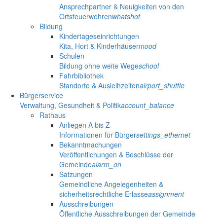
Ansprechpartner & Neuigkeiten von den
Ortsfeuerwehren
whatshot
Bildung
Kindertageseinrichtungen
Kita, Hort & Kinderhäuser
mood
Schulen
Bildung ohne weite Wege
school
Fahrbibliothek
Standorte & Ausleihzeiten
airport_shuttle
Bürgerservice
Verwaltung, Gesundheit & Politik
account_balance
Rathaus
Anliegen A bis Z
Informationen für Bürger
settings_ethernet
Bekanntmachungen
Veröffentlichungen & Beschlüsse der
Gemeinde
alarm_on
Satzungen
Gemeindliche Angelegenheiten &
sicherheitsrechtliche Erlasse
assignment
Ausschreibungen
Öffentliche Ausschreibungen der Gemeinde