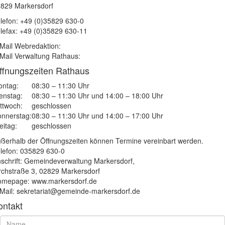
829 Markersdorf
lefon: +49 (0)35829 630-0
lefax: +49 (0)35829 630-11
Mail Webredaktion:
Mail Verwaltung Rathaus:
ffnungszeiten Rathaus
ntag:
08:30 – 11:30 Uhr
enstag:
08:30 – 11:30 Uhr und 14:00 – 18:00 Uhr
ttwoch:
geschlossen
nnerstag:
08:30 – 11:30 Uhr und 14:00 – 17:00 Uhr
eitag:
geschlossen
ßerhalb der Öffnungszeiten können Termine vereinbart werden.
lefon: 035829 630-0
schrift: Gemeindeverwaltung Markersdorf,
rchstraße 3, 02829 Markersdorf
mepage: www.markersdorf.de
Mail: sekretariat@gemeinde-markersdorf.de
ontakt