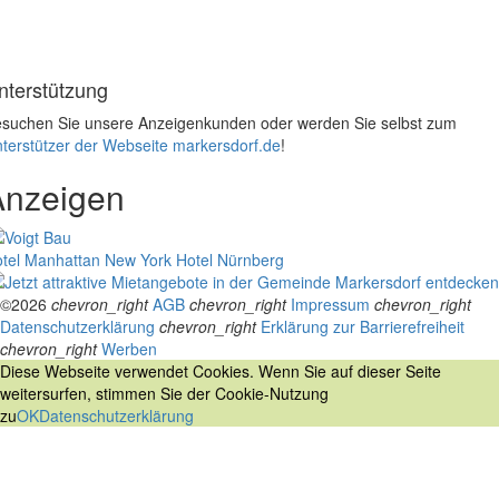
nterstützung
suchen Sie unsere Anzeigenkunden oder werden Sie selbst zum
terstützer der Webseite markersdorf.de
!
Anzeigen
tel Manhattan New York
Hotel Nürnberg
©2026
chevron_right
AGB
chevron_right
Impressum
chevron_right
Datenschutzerklärung
chevron_right
Erklärung zur Barrierefreiheit
chevron_right
Werben
Diese Webseite verwendet Cookies. Wenn Sie auf dieser Seite
weitersurfen, stimmen Sie der Cookie-Nutzung
zu
OK
Datenschutzerklärung