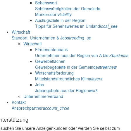
Sehenswert
Sehenswürdigkeiten der Gemeinde
Markersdorf
visibility
Ausflugsziele in der Region
Tipps für Sehenswertes im Umland
local_see
Wirtschaft
Standort, Unternehmen & Jobs
trending_up
Wirtschaft
Firmendatenbank
Unternehmen aus der Region von A bis Z
business
Gewerbeflächen
Gewerbegebiete in der Gemeinde
streetview
Wirtschaftsförderung
Mittelstandsfreundliches Klima
layers
Jobs
Jobangebote aus der Region
work
Unternehmerverband
Kontakt
Ansprechpartner
account_circle
nterstützung
suchen Sie unsere Anzeigenkunden oder werden Sie selbst zum