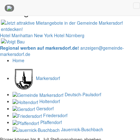
Anzeigen
Hotel Manhattan New York
Hotel Nürnberg
Regional werben auf markersdorf.de!
anzeigen@gemeinde-
markersdorf.de
Home
Markersdorf
Deutsch-Paulsdorf
Holtendorf
Gersdorf
Friedersdorf
Pfaffendorf
Jauernick-Buschbach
Bürger können bis 8. Juli Stellungnahmen abgeben