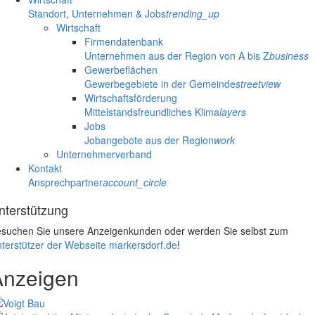
Standort, Unternehmen & Jobs
trending_up
Wirtschaft
Firmendatenbank
Unternehmen aus der Region von A bis Z
business
Gewerbeflächen
Gewerbegebiete in der Gemeinde
streetview
Wirtschaftsförderung
Mittelstandsfreundliches Klima
layers
Jobs
Jobangebote aus der Region
work
Unternehmerverband
Kontakt
Ansprechpartner
account_circle
nterstützung
suchen Sie unsere Anzeigenkunden oder werden Sie selbst zum
terstützer der Webseite markersdorf.de
!
Anzeigen