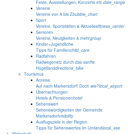
Feste, Ausstellungen, Konzerte etc.
date_range
Vereine
Vereine von A bis Z
bubble_chart
Sport
Vereine, Sportstätten & Aktuelles
fitness_center
Senioren
Vereine, Neuigkeiten & mehr
group
Kinder+Jugendliche
Tipps für Familien
child_care
Radfahren
Radwegenetz durch das sanfte
Hügelland
directions_bike
Tourismus
Anreise
Auf nach Markersdorf! Doch wie?
local_airport
Übernachtungen
Hotels & Pensionen
hotel
Sehenswert
Sehenswürdigkeiten der Gemeinde
Markersdorf
visibility
Ausflugsziele in der Region
Tipps für Sehenswertes im Umland
local_see
Wirtschaft