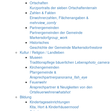
Ortschaften
Kurzportraits der sieben Ortschaften
terrain
Zahlen & Fakten
Einwohnerzahlen, Flächenangaben &
mehr
view_comfy
Partnergemeinden
Partnergemeinden der Gemeinde
Markersdorf
group_work
Historisches
Geschichte der Gemeinde Markersdorf
restore
Kultur / Religion / Landleben
Museen
Traditionspflege bäuerlichen Lebens
photo_camera
Kirchengemeinden
Pfarrgemeinde &
Ansprechpartner
panorama_fish_eye
Feuerwehr
Ansprechpartner & Neuigkeiten von den
Ortsfeuerwehren
whatshot
Bildung
Kindertageseinrichtungen
Kita, Hort & Kinderhäuser
mood