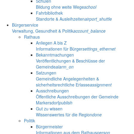
Schulen
Bildung ohne weite Wege
school
Fahrbibliothek
Standorte & Ausleihzeiten
airport_shuttle
Bürgerservice
Verwaltung, Gesundheit & Politik
account_balance
Rathaus
Anliegen A bis Z
Informationen für Bürger
settings_ethernet
Bekanntmachungen
Veröffentlichungen & Beschlüsse der
Gemeinde
alarm_on
Satzungen
Gemeindliche Angelegenheiten &
sicherheitsrechtliche Erlasse
assignment
Ausschreibungen
Öffentliche Ausschreibungen der Gemeinde
Markersdorf
publish
Gut zu wissen
Wissenswertes für die Region
done
Politik
Bürgermeister
Informationen aus dem Rathaus
person