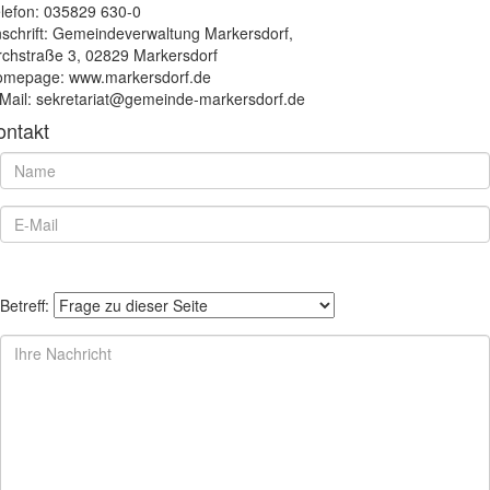
lefon: 035829 630-0
schrift: Gemeindeverwaltung Markersdorf,
rchstraße 3, 02829 Markersdorf
mepage: www.markersdorf.de
Mail: sekretariat@gemeinde-markersdorf.de
ontakt
Betreff: