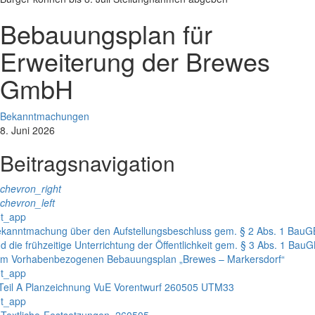
Bebauungsplan für
Erweiterung der Brewes
GmbH
Bekanntmachungen
8. Juni 2026
Beitragsnavigation
chevron_right
chevron_left
t_app
kanntmachung über den Aufstellungsbeschluss gem. § 2 Abs. 1 BauG
d die frühzeitige Unterrichtung der Öffentlichkeit gem. § 3 Abs. 1 Bau
m Vorhabenbezogenen Bebauungsplan „Brewes – Markersdorf“
t_app
Teil A Planzeichnung VuE Vorentwurf 260505 UTM33
t_app
Textliche-Festsetzungen_260505