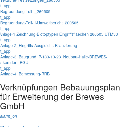
t_app
Begruendung-Teil-I_260505
t_app
Begruendung-Teil-II-Umweltbericht_260505
t_app
Anlage-1 Zeichnung-Biotoptypen Eingriffsflaechen 260505 UTM33
t_app
Anlage-2_Eingriffs-Ausgleichs-Bilanzierung
t_app
_Anlage-3_Baugrund_P-130-10-23_Neubau-Halle-BREWES-
arkersdorf_BGU
t_app
_Anlage-4_Bemessung-RRB
Verknüpfungen
Bebauungsplan
für Erweiterung der Brewes
GmbH
alarm_on