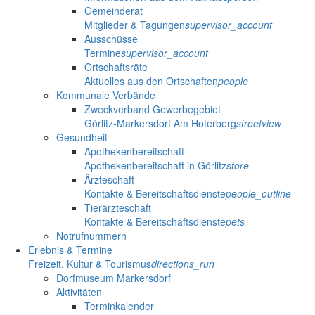
Gemeinderat
Mitglieder & Tagungen
supervisor_account
Ausschüsse
Termine
supervisor_account
Ortschaftsräte
Aktuelles aus den Ortschaften
people
Kommunale Verbände
Zweckverband Gewerbegebiet
Görlitz-Markersdorf Am Hoterberg
streetview
Gesundheit
Apothekenbereitschaft
Apothekenbereitschaft in Görlitz
store
Ärzteschaft
Kontakte & Bereitschaftsdienste
people_outline
Tierärzteschaft
Kontakte & Bereitschaftsdienste
pets
Notrufnummern
Erlebnis & Termine
Freizeit, Kultur & Tourismus
directions_run
Dorfmuseum Markersdorf
Aktivitäten
Terminkalender