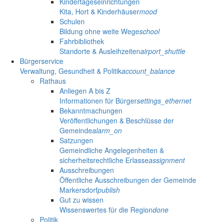
Kindertageseinrichtungen
Kita, Hort & Kinderhäuser
mood
Schulen
Bildung ohne weite Wege
school
Fahrbibliothek
Standorte & Ausleihzeiten
airport_shuttle
Bürgerservice
Verwaltung, Gesundheit & Politik
account_balance
Rathaus
Anliegen A bis Z
Informationen für Bürger
settings_ethernet
Bekanntmachungen
Veröffentlichungen & Beschlüsse der
Gemeinde
alarm_on
Satzungen
Gemeindliche Angelegenheiten &
sicherheitsrechtliche Erlasse
assignment
Ausschreibungen
Öffentliche Ausschreibungen der Gemeinde
Markersdorf
publish
Gut zu wissen
Wissenswertes für die Region
done
Politik