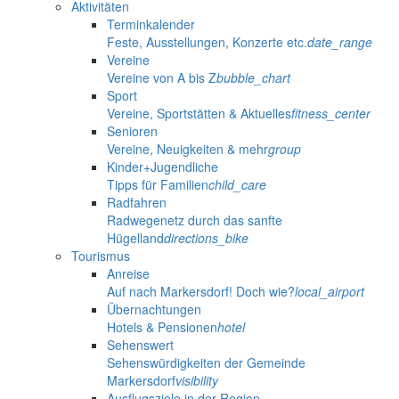
Aktivitäten
Terminkalender
Feste, Ausstellungen, Konzerte etc.
date_range
Vereine
Vereine von A bis Z
bubble_chart
Sport
Vereine, Sportstätten & Aktuelles
fitness_center
Senioren
Vereine, Neuigkeiten & mehr
group
Kinder+Jugendliche
Tipps für Familien
child_care
Radfahren
Radwegenetz durch das sanfte
Hügelland
directions_bike
Tourismus
Anreise
Auf nach Markersdorf! Doch wie?
local_airport
Übernachtungen
Hotels & Pensionen
hotel
Sehenswert
Sehenswürdigkeiten der Gemeinde
Markersdorf
visibility
Ausflugsziele in der Region