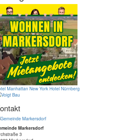
tel Manhattan New York
Hotel Nürnberg
ontakt
emeinde Markersdorf
rchstraße 3