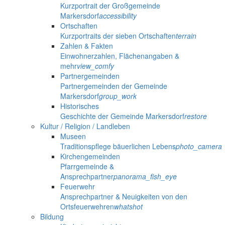
Kurzportrait der Großgemeinde
Markersdorf
accessibility
Ortschaften
Kurzportraits der sieben Ortschaften
terrain
Zahlen & Fakten
Einwohnerzahlen, Flächenangaben &
mehr
view_comfy
Partnergemeinden
Partnergemeinden der Gemeinde
Markersdorf
group_work
Historisches
Geschichte der Gemeinde Markersdorf
restore
Kultur / Religion / Landleben
Museen
Traditionspflege bäuerlichen Lebens
photo_camera
Kirchengemeinden
Pfarrgemeinde &
Ansprechpartner
panorama_fish_eye
Feuerwehr
Ansprechpartner & Neuigkeiten von den
Ortsfeuerwehren
whatshot
Bildung