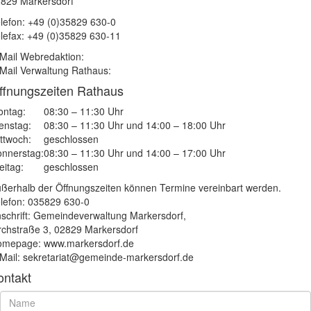
829 Markersdorf
lefon: +49 (0)35829 630-0
lefax: +49 (0)35829 630-11
Mail Webredaktion:
Mail Verwaltung Rathaus:
ffnungszeiten Rathaus
ntag:
08:30 – 11:30 Uhr
enstag:
08:30 – 11:30 Uhr und 14:00 – 18:00 Uhr
ttwoch:
geschlossen
nnerstag:
08:30 – 11:30 Uhr und 14:00 – 17:00 Uhr
eitag:
geschlossen
ßerhalb der Öffnungszeiten können Termine vereinbart werden.
lefon: 035829 630-0
schrift: Gemeindeverwaltung Markersdorf,
rchstraße 3, 02829 Markersdorf
mepage: www.markersdorf.de
Mail: sekretariat@gemeinde-markersdorf.de
ontakt