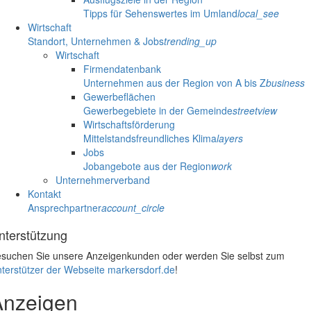
Tipps für Sehenswertes im Umland
local_see
Wirtschaft
Standort, Unternehmen & Jobs
trending_up
Wirtschaft
Firmendatenbank
Unternehmen aus der Region von A bis Z
business
Gewerbeflächen
Gewerbegebiete in der Gemeinde
streetview
Wirtschaftsförderung
Mittelstandsfreundliches Klima
layers
Jobs
Jobangebote aus der Region
work
Unternehmerverband
Kontakt
Ansprechpartner
account_circle
nterstützung
suchen Sie unsere Anzeigenkunden oder werden Sie selbst zum
terstützer der Webseite markersdorf.de
!
Anzeigen