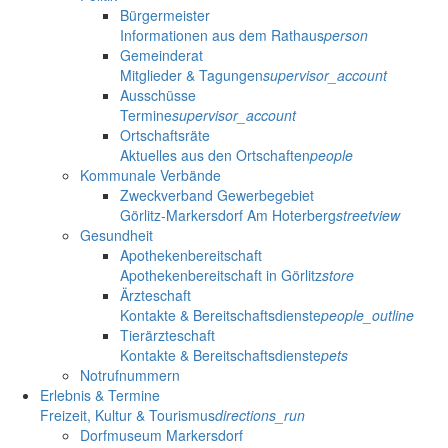
Bürgermeister
Informationen aus dem Rathaus
person
Gemeinderat
Mitglieder & Tagungen
supervisor_account
Ausschüsse
Termine
supervisor_account
Ortschaftsräte
Aktuelles aus den Ortschaften
people
Kommunale Verbände
Zweckverband Gewerbegebiet
Görlitz-Markersdorf Am Hoterberg
streetview
Gesundheit
Apothekenbereitschaft
Apothekenbereitschaft in Görlitz
store
Ärzteschaft
Kontakte & Bereitschaftsdienste
people_outline
Tierärzteschaft
Kontakte & Bereitschaftsdienste
pets
Notrufnummern
Erlebnis & Termine
Freizeit, Kultur & Tourismus
directions_run
Dorfmuseum Markersdorf