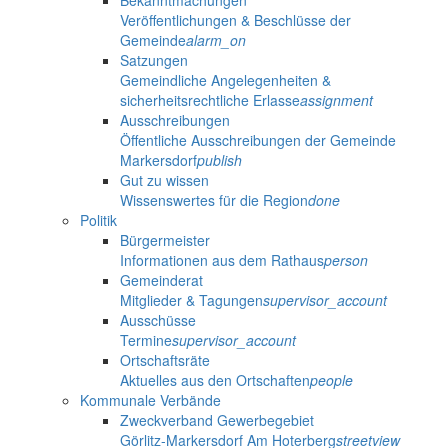
Bekanntmachungen
Veröffentlichungen & Beschlüsse der
Gemeinde
alarm_on
Satzungen
Gemeindliche Angelegenheiten &
sicherheitsrechtliche Erlasse
assignment
Ausschreibungen
Öffentliche Ausschreibungen der Gemeinde
Markersdorf
publish
Gut zu wissen
Wissenswertes für die Region
done
Politik
Bürgermeister
Informationen aus dem Rathaus
person
Gemeinderat
Mitglieder & Tagungen
supervisor_account
Ausschüsse
Termine
supervisor_account
Ortschaftsräte
Aktuelles aus den Ortschaften
people
Kommunale Verbände
Zweckverband Gewerbegebiet
Görlitz-Markersdorf Am Hoterberg
streetview