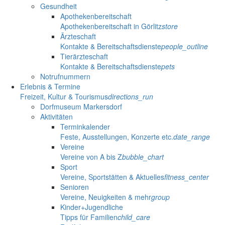
Gesundheit
Apothekenbereitschaft
Apothekenbereitschaft in Görlitz
store
Ärzteschaft
Kontakte & Bereitschaftsdienste
people_outline
Tierärzteschaft
Kontakte & Bereitschaftsdienste
pets
Notrufnummern
Erlebnis & Termine
Freizeit, Kultur & Tourismus
directions_run
Dorfmuseum Markersdorf
Aktivitäten
Terminkalender
Feste, Ausstellungen, Konzerte etc.
date_range
Vereine
Vereine von A bis Z
bubble_chart
Sport
Vereine, Sportstätten & Aktuelles
fitness_center
Senioren
Vereine, Neuigkeiten & mehr
group
Kinder+Jugendliche
Tipps für Familien
child_care