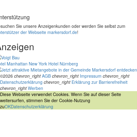
nterstützung
suchen Sie unsere Anzeigenkunden oder werden Sie selbst zum
terstützer der Webseite markersdorf.de
!
Anzeigen
tel Manhattan New York
Hotel Nürnberg
©2026
chevron_right
AGB
chevron_right
Impressum
chevron_right
Datenschutzerklärung
chevron_right
Erklärung zur Barrierefreiheit
chevron_right
Werben
Diese Webseite verwendet Cookies. Wenn Sie auf dieser Seite
weitersurfen, stimmen Sie der Cookie-Nutzung
zu
OK
Datenschutzerklärung