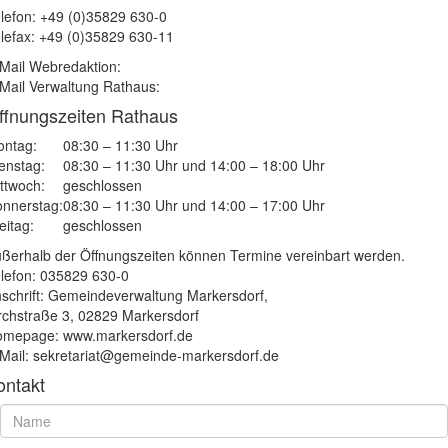
lefon: +49 (0)35829 630-0
lefax: +49 (0)35829 630-11
Mail Webredaktion:
Mail Verwaltung Rathaus:
ffnungszeiten Rathaus
ntag:
08:30 – 11:30 Uhr
enstag:
08:30 – 11:30 Uhr und 14:00 – 18:00 Uhr
ttwoch:
geschlossen
nnerstag:
08:30 – 11:30 Uhr und 14:00 – 17:00 Uhr
eitag:
geschlossen
ßerhalb der Öffnungszeiten können Termine vereinbart werden.
lefon: 035829 630-0
schrift: Gemeindeverwaltung Markersdorf,
rchstraße 3, 02829 Markersdorf
mepage: www.markersdorf.de
Mail: sekretariat@gemeinde-markersdorf.de
ontakt