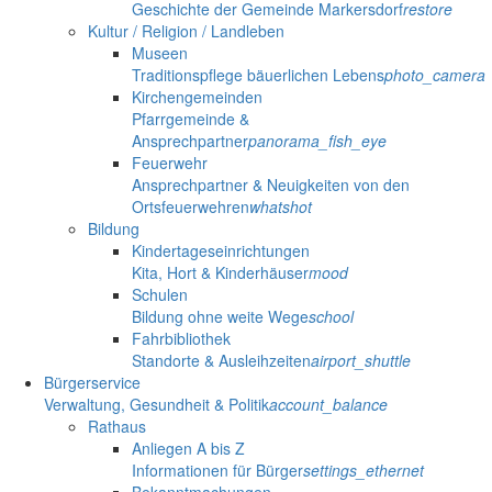
Geschichte der Gemeinde Markersdorf
restore
Kultur / Religion / Landleben
Museen
Traditionspflege bäuerlichen Lebens
photo_camera
Kirchengemeinden
Pfarrgemeinde &
Ansprechpartner
panorama_fish_eye
Feuerwehr
Ansprechpartner & Neuigkeiten von den
Ortsfeuerwehren
whatshot
Bildung
Kindertageseinrichtungen
Kita, Hort & Kinderhäuser
mood
Schulen
Bildung ohne weite Wege
school
Fahrbibliothek
Standorte & Ausleihzeiten
airport_shuttle
Bürgerservice
Verwaltung, Gesundheit & Politik
account_balance
Rathaus
Anliegen A bis Z
Informationen für Bürger
settings_ethernet