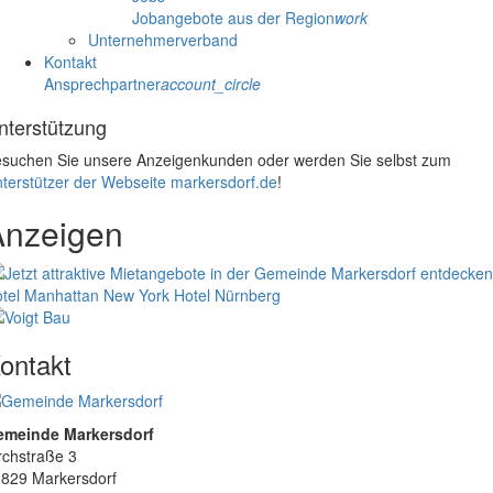
Jobangebote aus der Region
work
Unternehmerverband
Kontakt
Ansprechpartner
account_circle
nterstützung
suchen Sie unsere Anzeigenkunden oder werden Sie selbst zum
terstützer der Webseite markersdorf.de
!
Anzeigen
tel Manhattan New York
Hotel Nürnberg
ontakt
emeinde Markersdorf
rchstraße 3
829 Markersdorf