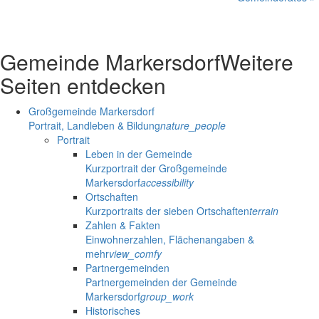
Gemeinde Markersdorf
Weitere
Seiten entdecken
Großgemeinde Markersdorf
Portrait, Landleben & Bildung
nature_people
Portrait
Leben in der Gemeinde
Kurzportrait der Großgemeinde
Markersdorf
accessibility
Ortschaften
Kurzportraits der sieben Ortschaften
terrain
Zahlen & Fakten
Einwohnerzahlen, Flächenangaben &
mehr
view_comfy
Partnergemeinden
Partnergemeinden der Gemeinde
Markersdorf
group_work
Historisches