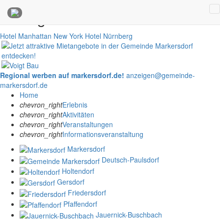
Anzeigen
Hotel Manhattan New York
Hotel Nürnberg
Regional werben auf markersdorf.de!
anzeigen@gemeinde-
markersdorf.de
Home
chevron_right
Erlebnis
chevron_right
Aktivitäten
chevron_right
Veranstaltungen
chevron_right
Informationsveranstaltung
Markersdorf
Deutsch-Paulsdorf
Holtendorf
Gersdorf
Friedersdorf
Pfaffendorf
Jauernick-Buschbach