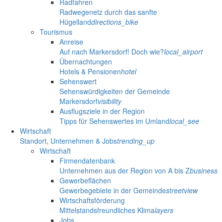
Radfahren
Radwegenetz durch das sanfte
Hügelland
directions_bike
Tourismus
Anreise
Auf nach Markersdorf! Doch wie?
local_airport
Übernachtungen
Hotels & Pensionen
hotel
Sehenswert
Sehenswürdigkeiten der Gemeinde
Markersdorf
visibility
Ausflugsziele in der Region
Tipps für Sehenswertes im Umland
local_see
Wirtschaft
Standort, Unternehmen & Jobs
trending_up
Wirtschaft
Firmendatenbank
Unternehmen aus der Region von A bis Z
business
Gewerbeflächen
Gewerbegebiete in der Gemeinde
streetview
Wirtschaftsförderung
Mittelstandsfreundliches Klima
layers
Jobs