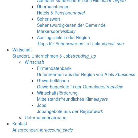
Auf nach Markersdorf! Doch wie?
local_airport
Übernachtungen
Hotels & Pensionen
hotel
Sehenswert
Sehenswürdigkeiten der Gemeinde
Markersdorf
visibility
Ausflugsziele in der Region
Tipps für Sehenswertes im Umland
local_see
Wirtschaft
Standort, Unternehmen & Jobs
trending_up
Wirtschaft
Firmendatenbank
Unternehmen aus der Region von A bis Z
business
Gewerbeflächen
Gewerbegebiete in der Gemeinde
streetview
Wirtschaftsförderung
Mittelstandsfreundliches Klima
layers
Jobs
Jobangebote aus der Region
work
Unternehmerverband
Kontakt
Ansprechpartner
account_circle