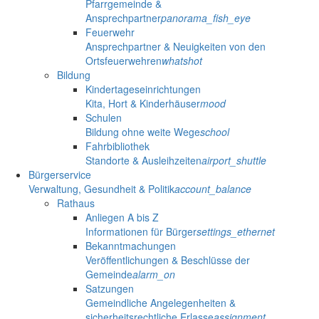
Pfarrgemeinde &
Ansprechpartner
panorama_fish_eye
Feuerwehr
Ansprechpartner & Neuigkeiten von den
Ortsfeuerwehren
whatshot
Bildung
Kindertageseinrichtungen
Kita, Hort & Kinderhäuser
mood
Schulen
Bildung ohne weite Wege
school
Fahrbibliothek
Standorte & Ausleihzeiten
airport_shuttle
Bürgerservice
Verwaltung, Gesundheit & Politik
account_balance
Rathaus
Anliegen A bis Z
Informationen für Bürger
settings_ethernet
Bekanntmachungen
Veröffentlichungen & Beschlüsse der
Gemeinde
alarm_on
Satzungen
Gemeindliche Angelegenheiten &
sicherheitsrechtliche Erlasse
assignment