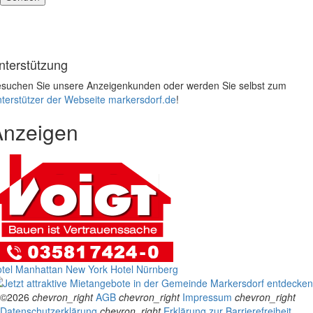
nterstützung
suchen Sie unsere Anzeigenkunden oder werden Sie selbst zum
terstützer der Webseite markersdorf.de
!
Anzeigen
tel Manhattan New York
Hotel Nürnberg
©2026
chevron_right
AGB
chevron_right
Impressum
chevron_right
Datenschutzerklärung
chevron_right
Erklärung zur Barrierefreiheit