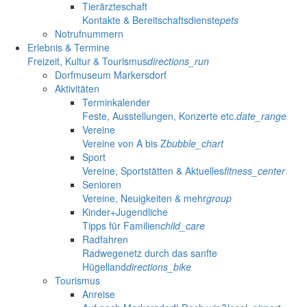
Tierärzteschaft
Kontakte & Bereitschaftsdienste
pets
Notrufnummern
Erlebnis & Termine
Freizeit, Kultur & Tourismus
directions_run
Dorfmuseum Markersdorf
Aktivitäten
Terminkalender
Feste, Ausstellungen, Konzerte etc.
date_range
Vereine
Vereine von A bis Z
bubble_chart
Sport
Vereine, Sportstätten & Aktuelles
fitness_center
Senioren
Vereine, Neuigkeiten & mehr
group
Kinder+Jugendliche
Tipps für Familien
child_care
Radfahren
Radwegenetz durch das sanfte
Hügelland
directions_bike
Tourismus
Anreise