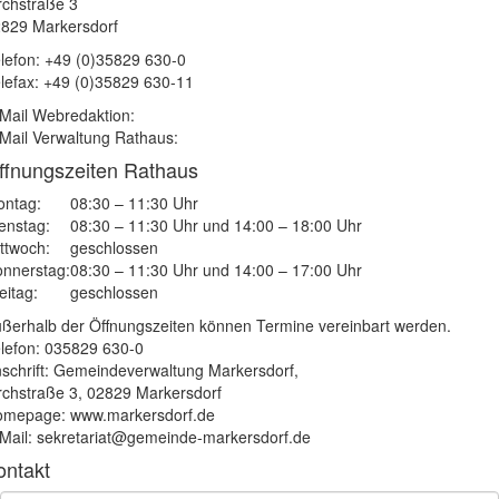
rchstraße 3
829 Markersdorf
lefon: +49 (0)35829 630-0
lefax: +49 (0)35829 630-11
Mail Webredaktion:
Mail Verwaltung Rathaus:
ffnungszeiten Rathaus
ntag:
08:30 – 11:30 Uhr
enstag:
08:30 – 11:30 Uhr und 14:00 – 18:00 Uhr
ttwoch:
geschlossen
nnerstag:
08:30 – 11:30 Uhr und 14:00 – 17:00 Uhr
eitag:
geschlossen
ßerhalb der Öffnungszeiten können Termine vereinbart werden.
lefon: 035829 630-0
schrift: Gemeindeverwaltung Markersdorf,
rchstraße 3, 02829 Markersdorf
mepage: www.markersdorf.de
Mail: sekretariat@gemeinde-markersdorf.de
ontakt