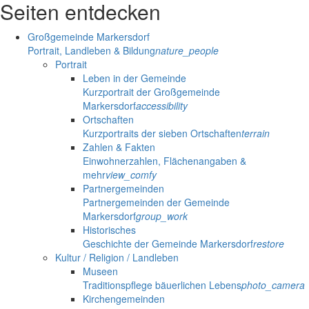
Seiten entdecken
Großgemeinde Markersdorf
Portrait, Landleben & Bildung
nature_people
Portrait
Leben in der Gemeinde
Kurzportrait der Großgemeinde
Markersdorf
accessibility
Ortschaften
Kurzportraits der sieben Ortschaften
terrain
Zahlen & Fakten
Einwohnerzahlen, Flächenangaben &
mehr
view_comfy
Partnergemeinden
Partnergemeinden der Gemeinde
Markersdorf
group_work
Historisches
Geschichte der Gemeinde Markersdorf
restore
Kultur / Religion / Landleben
Museen
Traditionspflege bäuerlichen Lebens
photo_camera
Kirchengemeinden