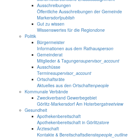
Ausschreibungen
Öffentliche Ausschreibungen der Gemeinde
Markersdorf
publish
Gut zu wissen
Wissenswertes für die Region
done
Politik
Bürgermeister
Informationen aus dem Rathaus
person
Gemeinderat
Mitglieder & Tagungen
supervisor_account
Ausschüsse
Termine
supervisor_account
Ortschaftsräte
Aktuelles aus den Ortschaften
people
Kommunale Verbände
Zweckverband Gewerbegebiet
Görlitz-Markersdorf Am Hoterberg
streetview
Gesundheit
Apothekenbereitschaft
Apothekenbereitschaft in Görlitz
store
Ärzteschaft
Kontakte & Bereitschaftsdienste
people_outline