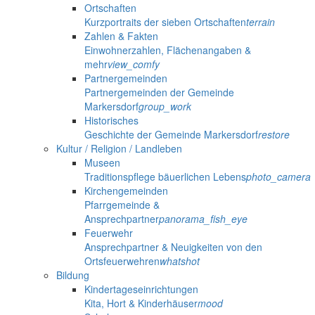
Ortschaften
Kurzportraits der sieben Ortschaften
terrain
Zahlen & Fakten
Einwohnerzahlen, Flächenangaben &
mehr
view_comfy
Partnergemeinden
Partnergemeinden der Gemeinde
Markersdorf
group_work
Historisches
Geschichte der Gemeinde Markersdorf
restore
Kultur / Religion / Landleben
Museen
Traditionspflege bäuerlichen Lebens
photo_camera
Kirchengemeinden
Pfarrgemeinde &
Ansprechpartner
panorama_fish_eye
Feuerwehr
Ansprechpartner & Neuigkeiten von den
Ortsfeuerwehren
whatshot
Bildung
Kindertageseinrichtungen
Kita, Hort & Kinderhäuser
mood