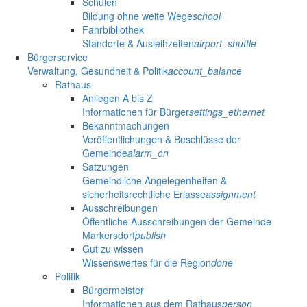
Schulen
Bildung ohne weite Wege
school
Fahrbibliothek
Standorte & Ausleihzeiten
airport_shuttle
Bürgerservice
Verwaltung, Gesundheit & Politik
account_balance
Rathaus
Anliegen A bis Z
Informationen für Bürger
settings_ethernet
Bekanntmachungen
Veröffentlichungen & Beschlüsse der
Gemeinde
alarm_on
Satzungen
Gemeindliche Angelegenheiten &
sicherheitsrechtliche Erlasse
assignment
Ausschreibungen
Öffentliche Ausschreibungen der Gemeinde
Markersdorf
publish
Gut zu wissen
Wissenswertes für die Region
done
Politik
Bürgermeister
Informationen aus dem Rathaus
person