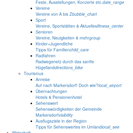
Feste, Ausstellungen, Konzerte etc.
date_range
Vereine
Vereine von A bis Z
bubble_chart
Sport
Vereine, Sportstätten & Aktuelles
fitness_center
Senioren
Vereine, Neuigkeiten & mehr
group
Kinder+Jugendliche
Tipps für Familien
child_care
Radfahren
Radwegenetz durch das sanfte
Hügelland
directions_bike
Tourismus
Anreise
Auf nach Markersdorf! Doch wie?
local_airport
Übernachtungen
Hotels & Pensionen
hotel
Sehenswert
Sehenswürdigkeiten der Gemeinde
Markersdorf
visibility
Ausflugsziele in der Region
Tipps für Sehenswertes im Umland
local_see
Wirtschaft