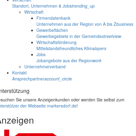
Standort, Unternehmen & Jobs
trending_up
Wirtschaft
Firmendatenbank
Unternehmen aus der Region von A bis Z
business
Gewerbeflächen
Gewerbegebiete in der Gemeinde
streetview
Wirtschaftsförderung
Mittelstandsfreundliches Klima
layers
Jobs
Jobangebote aus der Region
work
Unternehmerverband
Kontakt
Ansprechpartner
account_circle
nterstützung
suchen Sie unsere Anzeigenkunden oder werden Sie selbst zum
terstützer der Webseite markersdorf.de
!
Anzeigen