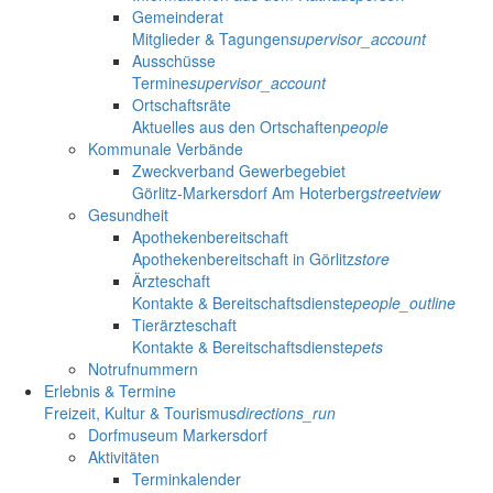
Gemeinderat
Mitglieder & Tagungen
supervisor_account
Ausschüsse
Termine
supervisor_account
Ortschaftsräte
Aktuelles aus den Ortschaften
people
Kommunale Verbände
Zweckverband Gewerbegebiet
Görlitz-Markersdorf Am Hoterberg
streetview
Gesundheit
Apothekenbereitschaft
Apothekenbereitschaft in Görlitz
store
Ärzteschaft
Kontakte & Bereitschaftsdienste
people_outline
Tierärzteschaft
Kontakte & Bereitschaftsdienste
pets
Notrufnummern
Erlebnis & Termine
Freizeit, Kultur & Tourismus
directions_run
Dorfmuseum Markersdorf
Aktivitäten
Terminkalender