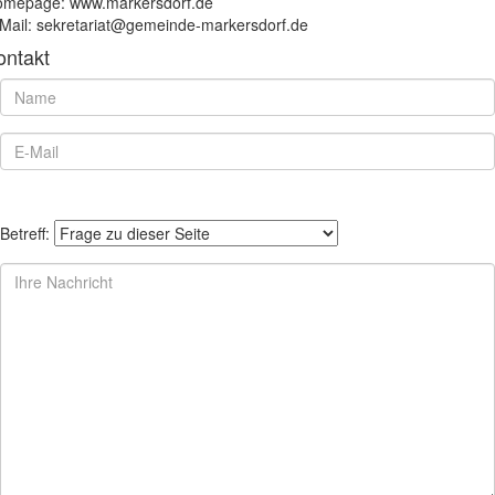
mepage: www.markersdorf.de
Mail: sekretariat@gemeinde-markersdorf.de
ontakt
Betreff: