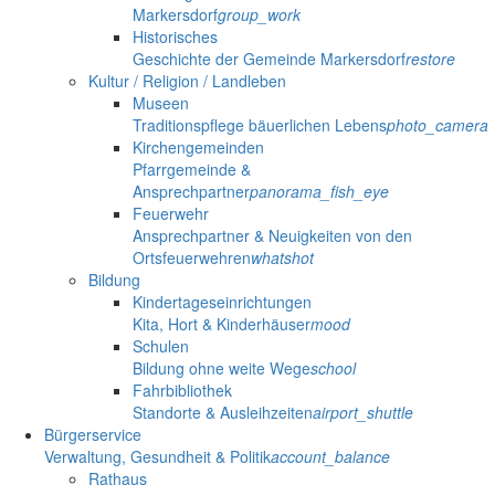
Markersdorf
group_work
Historisches
Geschichte der Gemeinde Markersdorf
restore
Kultur / Religion / Landleben
Museen
Traditionspflege bäuerlichen Lebens
photo_camera
Kirchengemeinden
Pfarrgemeinde &
Ansprechpartner
panorama_fish_eye
Feuerwehr
Ansprechpartner & Neuigkeiten von den
Ortsfeuerwehren
whatshot
Bildung
Kindertageseinrichtungen
Kita, Hort & Kinderhäuser
mood
Schulen
Bildung ohne weite Wege
school
Fahrbibliothek
Standorte & Ausleihzeiten
airport_shuttle
Bürgerservice
Verwaltung, Gesundheit & Politik
account_balance
Rathaus