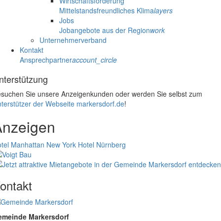
Wirtschaftsförderung
Mittelstandsfreundliches Klima
layers
Jobs
Jobangebote aus der Region
work
Unternehmerverband
Kontakt
Ansprechpartner
account_circle
nterstützung
suchen Sie unsere Anzeigenkunden oder werden Sie selbst zum
terstützer der Webseite markersdorf.de
!
Anzeigen
tel Manhattan New York
Hotel Nürnberg
ontakt
emeinde Markersdorf