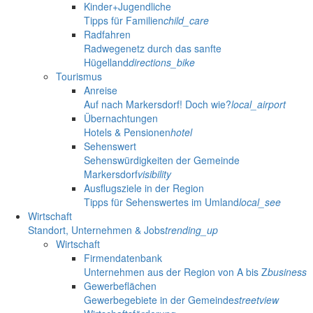
Kinder+Jugendliche
Tipps für Familien
child_care
Radfahren
Radwegenetz durch das sanfte
Hügelland
directions_bike
Tourismus
Anreise
Auf nach Markersdorf! Doch wie?
local_airport
Übernachtungen
Hotels & Pensionen
hotel
Sehenswert
Sehenswürdigkeiten der Gemeinde
Markersdorf
visibility
Ausflugsziele in der Region
Tipps für Sehenswertes im Umland
local_see
Wirtschaft
Standort, Unternehmen & Jobs
trending_up
Wirtschaft
Firmendatenbank
Unternehmen aus der Region von A bis Z
business
Gewerbeflächen
Gewerbegebiete in der Gemeinde
streetview