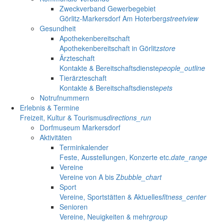
Zweckverband Gewerbegebiet
Görlitz-Markersdorf Am Hoterberg
streetview
Gesundheit
Apothekenbereitschaft
Apothekenbereitschaft in Görlitz
store
Ärzteschaft
Kontakte & Bereitschaftsdienste
people_outline
Tierärzteschaft
Kontakte & Bereitschaftsdienste
pets
Notrufnummern
Erlebnis & Termine
Freizeit, Kultur & Tourismus
directions_run
Dorfmuseum Markersdorf
Aktivitäten
Terminkalender
Feste, Ausstellungen, Konzerte etc.
date_range
Vereine
Vereine von A bis Z
bubble_chart
Sport
Vereine, Sportstätten & Aktuelles
fitness_center
Senioren
Vereine, Neuigkeiten & mehr
group