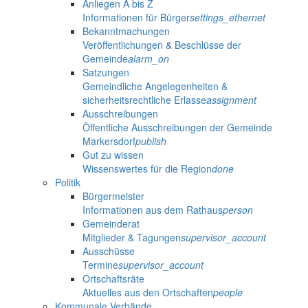
Anliegen A bis Z
Informationen für Bürger
settings_ethernet
Bekanntmachungen
Veröffentlichungen & Beschlüsse der
Gemeinde
alarm_on
Satzungen
Gemeindliche Angelegenheiten &
sicherheitsrechtliche Erlasse
assignment
Ausschreibungen
Öffentliche Ausschreibungen der Gemeinde
Markersdorf
publish
Gut zu wissen
Wissenswertes für die Region
done
Politik
Bürgermeister
Informationen aus dem Rathaus
person
Gemeinderat
Mitglieder & Tagungen
supervisor_account
Ausschüsse
Termine
supervisor_account
Ortschaftsräte
Aktuelles aus den Ortschaften
people
Kommunale Verbände