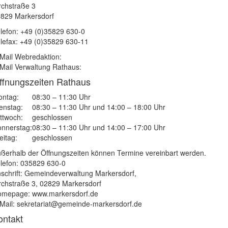
rchstraße 3
829 Markersdorf
lefon: +49 (0)35829 630-0
lefax: +49 (0)35829 630-11
Mail Webredaktion:
Mail Verwaltung Rathaus:
ffnungszeiten Rathaus
ntag:
08:30 – 11:30 Uhr
enstag:
08:30 – 11:30 Uhr und 14:00 – 18:00 Uhr
ttwoch:
geschlossen
nnerstag:
08:30 – 11:30 Uhr und 14:00 – 17:00 Uhr
eitag:
geschlossen
ßerhalb der Öffnungszeiten können Termine vereinbart werden.
lefon: 035829 630-0
schrift: Gemeindeverwaltung Markersdorf,
rchstraße 3, 02829 Markersdorf
mepage: www.markersdorf.de
Mail: sekretariat@gemeinde-markersdorf.de
ontakt