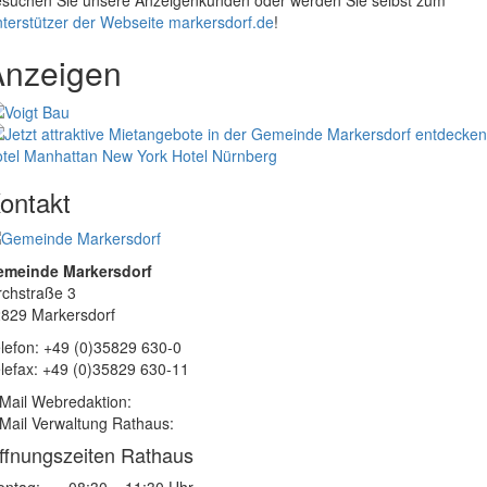
suchen Sie unsere Anzeigenkunden oder werden Sie selbst zum
terstützer der Webseite markersdorf.de
!
Anzeigen
tel Manhattan New York
Hotel Nürnberg
ontakt
emeinde Markersdorf
rchstraße 3
829 Markersdorf
lefon: +49 (0)35829 630-0
lefax: +49 (0)35829 630-11
Mail Webredaktion:
Mail Verwaltung Rathaus:
ffnungszeiten Rathaus