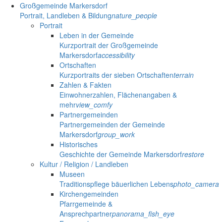
Großgemeinde Markersdorf
Portrait, Landleben & Bildung
nature_people
Portrait
Leben in der Gemeinde
Kurzportrait der Großgemeinde
Markersdorf
accessibility
Ortschaften
Kurzportraits der sieben Ortschaften
terrain
Zahlen & Fakten
Einwohnerzahlen, Flächenangaben &
mehr
view_comfy
Partnergemeinden
Partnergemeinden der Gemeinde
Markersdorf
group_work
Historisches
Geschichte der Gemeinde Markersdorf
restore
Kultur / Religion / Landleben
Museen
Traditionspflege bäuerlichen Lebens
photo_camera
Kirchengemeinden
Pfarrgemeinde &
Ansprechpartner
panorama_fish_eye