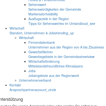
Sehenswert
Sehenswürdigkeiten der Gemeinde
Markersdorf
visibility
Ausflugsziele in der Region
Tipps für Sehenswertes im Umland
local_see
Wirtschaft
Standort, Unternehmen & Jobs
trending_up
Wirtschaft
Firmendatenbank
Unternehmen aus der Region von A bis Z
business
Gewerbeflächen
Gewerbegebiete in der Gemeinde
streetview
Wirtschaftsförderung
Mittelstandsfreundliches Klima
layers
Jobs
Jobangebote aus der Region
work
Unternehmerverband
Kontakt
Ansprechpartner
account_circle
nterstützung