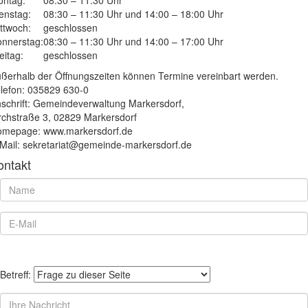
ntag:
08:30 – 11:30 Uhr
enstag:
08:30 – 11:30 Uhr und 14:00 – 18:00 Uhr
ttwoch:
geschlossen
nnerstag:
08:30 – 11:30 Uhr und 14:00 – 17:00 Uhr
eitag:
geschlossen
ßerhalb der Öffnungszeiten können Termine vereinbart werden.
lefon: 035829 630-0
schrift: Gemeindeverwaltung Markersdorf,
rchstraße 3, 02829 Markersdorf
mepage: www.markersdorf.de
Mail: sekretariat@gemeinde-markersdorf.de
ontakt
Betreff: