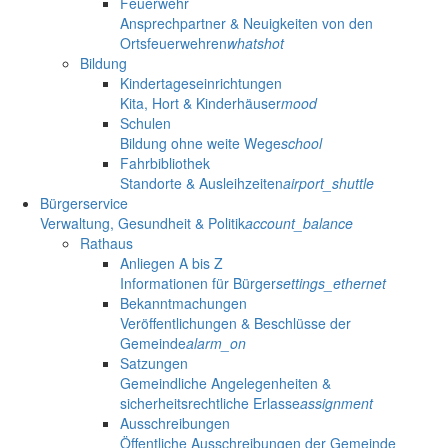
Feuerwehr
Ansprechpartner & Neuigkeiten von den
Ortsfeuerwehren
whatshot
Bildung
Kindertageseinrichtungen
Kita, Hort & Kinderhäuser
mood
Schulen
Bildung ohne weite Wege
school
Fahrbibliothek
Standorte & Ausleihzeiten
airport_shuttle
Bürgerservice
Verwaltung, Gesundheit & Politik
account_balance
Rathaus
Anliegen A bis Z
Informationen für Bürger
settings_ethernet
Bekanntmachungen
Veröffentlichungen & Beschlüsse der
Gemeinde
alarm_on
Satzungen
Gemeindliche Angelegenheiten &
sicherheitsrechtliche Erlasse
assignment
Ausschreibungen
Öffentliche Ausschreibungen der Gemeinde