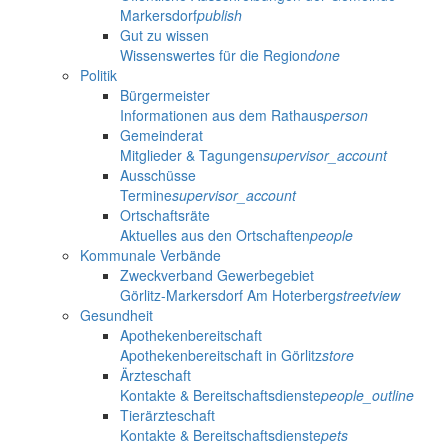
Markersdorf
publish
Gut zu wissen
Wissenswertes für die Region
done
Politik
Bürgermeister
Informationen aus dem Rathaus
person
Gemeinderat
Mitglieder & Tagungen
supervisor_account
Ausschüsse
Termine
supervisor_account
Ortschaftsräte
Aktuelles aus den Ortschaften
people
Kommunale Verbände
Zweckverband Gewerbegebiet
Görlitz-Markersdorf Am Hoterberg
streetview
Gesundheit
Apothekenbereitschaft
Apothekenbereitschaft in Görlitz
store
Ärzteschaft
Kontakte & Bereitschaftsdienste
people_outline
Tierärzteschaft
Kontakte & Bereitschaftsdienste
pets