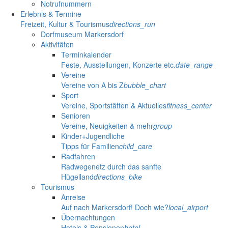
Notrufnummern
Erlebnis & Termine
Freizeit, Kultur & Tourismus
directions_run
Dorfmuseum Markersdorf
Aktivitäten
Terminkalender
Feste, Ausstellungen, Konzerte etc.
date_range
Vereine
Vereine von A bis Z
bubble_chart
Sport
Vereine, Sportstätten & Aktuelles
fitness_center
Senioren
Vereine, Neuigkeiten & mehr
group
Kinder+Jugendliche
Tipps für Familien
child_care
Radfahren
Radwegenetz durch das sanfte
Hügelland
directions_bike
Tourismus
Anreise
Auf nach Markersdorf! Doch wie?
local_airport
Übernachtungen
Hotels & Pensionen
hotel