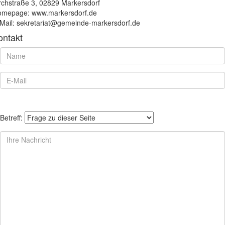
rchstraße 3, 02829 Markersdorf
mepage: www.markersdorf.de
Mail: sekretariat@gemeinde-markersdorf.de
ontakt
Betreff: