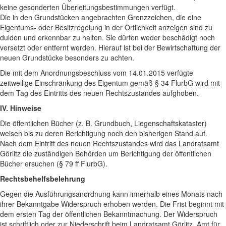
keine gesonderten Überleitungsbestimmungen verfügt.
Die in den Grundstücken angebrachten Grenzzeichen, die eine
Eigentums- oder Besitzregelung in der Örtlichkeit anzeigen sind zu
dulden und erkennbar zu halten. Sie dürfen weder beschädigt noch
versetzt oder entfernt werden. Hierauf ist bei der Bewirtschaftung der
neuen Grundstücke besonders zu achten.
Die mit dem Anordnungsbeschluss vom 14.01.2015 verfügte
zeitweilige Einschränkung des Eigentum gemäß § 34 FlurbG wird mit
dem Tag des Eintritts des neuen Rechtszustandes aufghoben.
IV. Hinweise
Die öffentlichen Bücher (z. B. Grundbuch, Liegenschaftskataster)
weisen bis zu deren Berichtigung noch den bisherigen Stand auf.
Nach dem Eintritt des neuen Rechtszustandes wird das Landratsamt
Görlitz die zuständigen Behörden um Berichtigung der öffentlichen
Bücher ersuchen (§ 79 ff FlurbG).
Rechtsbehelfsbelehrung
Gegen die Ausführungsanordnung kann innerhalb eines Monats nach
ihrer Bekanntgabe Widerspruch erhoben werden. Die Frist beginnt mit
dem ersten Tag der öffentlichen Bekanntmachung. Der Widerspruch
ist schriftlich oder zur Niederschrift beim Landratsamt Görlitz, Amt für