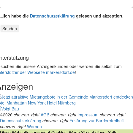
Ich habe die
Datenschutzerklärung
gelesen und akzeptiert.
nterstützung
suchen Sie unsere Anzeigenkunden oder werden Sie selbst zum
terstützer der Webseite markersdorf.de
!
Anzeigen
tel Manhattan New York
Hotel Nürnberg
©2026
chevron_right
AGB
chevron_right
Impressum
chevron_right
Datenschutzerklärung
chevron_right
Erklärung zur Barrierefreiheit
chevron_right
Werben
Diese Webseite verwendet Cookies. Wenn Sie auf dieser Seite