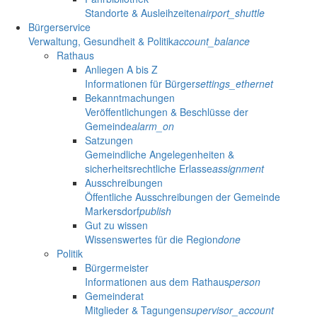
Standorte & Ausleihzeiten
airport_shuttle
Bürgerservice
Verwaltung, Gesundheit & Politik
account_balance
Rathaus
Anliegen A bis Z
Informationen für Bürger
settings_ethernet
Bekanntmachungen
Veröffentlichungen & Beschlüsse der
Gemeinde
alarm_on
Satzungen
Gemeindliche Angelegenheiten &
sicherheitsrechtliche Erlasse
assignment
Ausschreibungen
Öffentliche Ausschreibungen der Gemeinde
Markersdorf
publish
Gut zu wissen
Wissenswertes für die Region
done
Politik
Bürgermeister
Informationen aus dem Rathaus
person
Gemeinderat
Mitglieder & Tagungen
supervisor_account