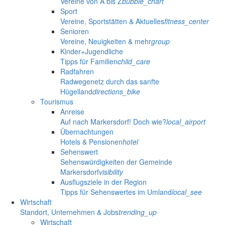
Vereine von A bis Z
bubble_chart
Sport
Vereine, Sportstätten & Aktuelles
fitness_center
Senioren
Vereine, Neuigkeiten & mehr
group
Kinder+Jugendliche
Tipps für Familien
child_care
Radfahren
Radwegenetz durch das sanfte
Hügelland
directions_bike
Tourismus
Anreise
Auf nach Markersdorf! Doch wie?
local_airport
Übernachtungen
Hotels & Pensionen
hotel
Sehenswert
Sehenswürdigkeiten der Gemeinde
Markersdorf
visibility
Ausflugsziele in der Region
Tipps für Sehenswertes im Umland
local_see
Wirtschaft
Standort, Unternehmen & Jobs
trending_up
Wirtschaft