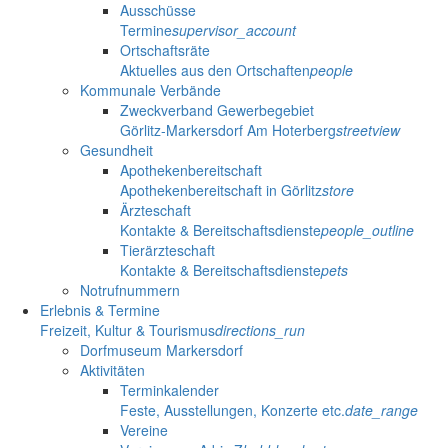
Ausschüsse
Termine
supervisor_account
Ortschaftsräte
Aktuelles aus den Ortschaften
people
Kommunale Verbände
Zweckverband Gewerbegebiet
Görlitz-Markersdorf Am Hoterberg
streetview
Gesundheit
Apothekenbereitschaft
Apothekenbereitschaft in Görlitz
store
Ärzteschaft
Kontakte & Bereitschaftsdienste
people_outline
Tierärzteschaft
Kontakte & Bereitschaftsdienste
pets
Notrufnummern
Erlebnis & Termine
Freizeit, Kultur & Tourismus
directions_run
Dorfmuseum Markersdorf
Aktivitäten
Terminkalender
Feste, Ausstellungen, Konzerte etc.
date_range
Vereine