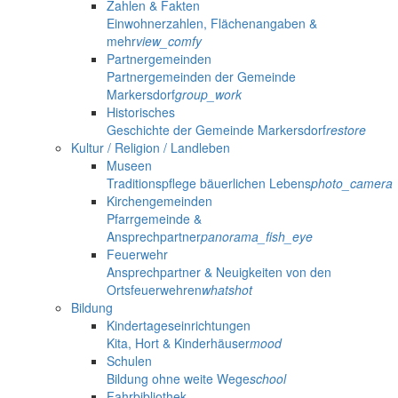
Zahlen & Fakten
Einwohnerzahlen, Flächenangaben &
mehr
view_comfy
Partnergemeinden
Partnergemeinden der Gemeinde
Markersdorf
group_work
Historisches
Geschichte der Gemeinde Markersdorf
restore
Kultur / Religion / Landleben
Museen
Traditionspflege bäuerlichen Lebens
photo_camera
Kirchengemeinden
Pfarrgemeinde &
Ansprechpartner
panorama_fish_eye
Feuerwehr
Ansprechpartner & Neuigkeiten von den
Ortsfeuerwehren
whatshot
Bildung
Kindertageseinrichtungen
Kita, Hort & Kinderhäuser
mood
Schulen
Bildung ohne weite Wege
school
Fahrbibliothek