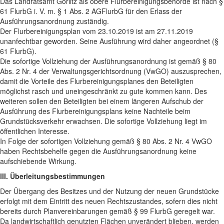
Das Landratsamt Görlitz als obere Flurbereinigungsbehörde ist nach §
61 FlurbG i. V. m. § 1 Abs. 2 AGFlurbG für den Erlass der
Ausführungsanordnung zuständig.
Der Flurbereinigungsplan vom 23.10.2019 ist am 27.11.2019
unanfechtbar geworden. Seine Ausführung wird daher angeordnet (§
61 FlurbG).
Die sofortige Vollziehung der Ausführungsanordnung ist gemäß § 80
Abs. 2 Nr. 4 der Verwaltungsgerichtsordnung (VwGO) auszusprechen,
damit die Vorteile des Flurbereinigungsplanes den Beteiligten
möglichst rasch und uneingeschränkt zu gute kommen kann. Des
weiteren sollen den Beteiligten bei einem längeren Aufschub der
Ausführung des Flurbereinigungsplans keine Nachteile beim
Grundstücksverkehr erwachsen. Die sofortige Vollziehung liegt im
öffentlichen Interesse.
In Folge der sofortigen Vollziehung gemäß § 80 Abs. 2 Nr. 4 VwGO
haben Rechtsbehelfe gegen die Ausführungsanordnung keine
aufschiebende Wirkung.
III. Überleitungsbestimmungen
Der Übergang des Besitzes und der Nutzung der neuen Grundstücke
erfolgt mit dem Eintritt des neuen Rechtszustandes, sofern dies nicht
bereits durch Planvereinbarungen gemäß § 99 FlurbG geregelt war.
Da landwirtschaftlich genutzten Flächen unverändert blieben, werden