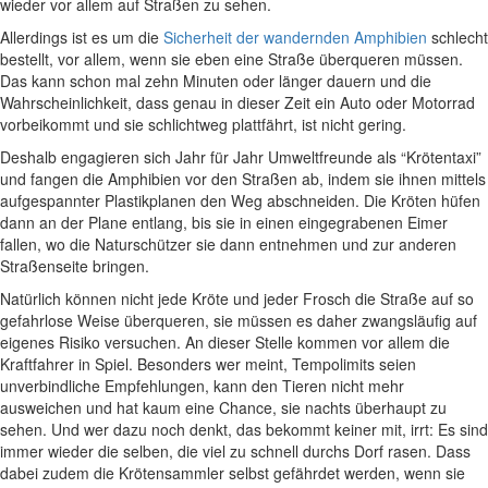
wieder vor allem auf Straßen zu sehen.
Allerdings ist es um die
Sicherheit der wandernden Amphibien
schlecht
bestellt, vor allem, wenn sie eben eine Straße überqueren müssen.
Das kann schon mal zehn Minuten oder länger dauern und die
Wahrscheinlichkeit, dass genau in dieser Zeit ein Auto oder Motorrad
vorbeikommt und sie schlichtweg plattfährt, ist nicht gering.
Deshalb engagieren sich Jahr für Jahr Umweltfreunde als “Krötentaxi”
und fangen die Amphibien vor den Straßen ab, indem sie ihnen mittels
aufgespannter Plastikplanen den Weg abschneiden. Die Kröten hüfen
dann an der Plane entlang, bis sie in einen eingegrabenen Eimer
fallen, wo die Naturschützer sie dann entnehmen und zur anderen
Straßenseite bringen.
Natürlich können nicht jede Kröte und jeder Frosch die Straße auf so
gefahrlose Weise überqueren, sie müssen es daher zwangsläufig auf
eigenes Risiko versuchen. An dieser Stelle kommen vor allem die
Kraftfahrer in Spiel. Besonders wer meint, Tempolimits seien
unverbindliche Empfehlungen, kann den Tieren nicht mehr
ausweichen und hat kaum eine Chance, sie nachts überhaupt zu
sehen. Und wer dazu noch denkt, das bekommt keiner mit, irrt: Es sind
immer wieder die selben, die viel zu schnell durchs Dorf rasen. Dass
dabei zudem die Krötensammler selbst gefährdet werden, wenn sie