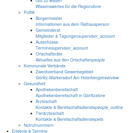
Gut zu wissen
Wissenswertes für die Region
done
Politik
Bürgermeister
Informationen aus dem Rathaus
person
Gemeinderat
Mitglieder & Tagungen
supervisor_account
Ausschüsse
Termine
supervisor_account
Ortschaftsräte
Aktuelles aus den Ortschaften
people
Kommunale Verbände
Zweckverband Gewerbegebiet
Görlitz-Markersdorf Am Hoterberg
streetview
Gesundheit
Apothekenbereitschaft
Apothekenbereitschaft in Görlitz
store
Ärzteschaft
Kontakte & Bereitschaftsdienste
people_outline
Tierärzteschaft
Kontakte & Bereitschaftsdienste
pets
Notrufnummern
Erlebnis & Termine