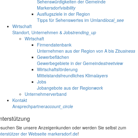
Sehenswürdigkeiten der Gemeinde
Markersdorf
visibility
Ausflugsziele in der Region
Tipps für Sehenswertes im Umland
local_see
Wirtschaft
Standort, Unternehmen & Jobs
trending_up
Wirtschaft
Firmendatenbank
Unternehmen aus der Region von A bis Z
business
Gewerbeflächen
Gewerbegebiete in der Gemeinde
streetview
Wirtschaftsförderung
Mittelstandsfreundliches Klima
layers
Jobs
Jobangebote aus der Region
work
Unternehmerverband
Kontakt
Ansprechpartner
account_circle
nterstützung
suchen Sie unsere Anzeigenkunden oder werden Sie selbst zum
terstützer der Webseite markersdorf.de
!