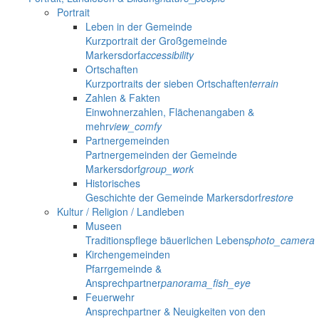
Portrait
Leben in der Gemeinde
Kurzportrait der Großgemeinde
Markersdorf
accessibility
Ortschaften
Kurzportraits der sieben Ortschaften
terrain
Zahlen & Fakten
Einwohnerzahlen, Flächenangaben &
mehr
view_comfy
Partnergemeinden
Partnergemeinden der Gemeinde
Markersdorf
group_work
Historisches
Geschichte der Gemeinde Markersdorf
restore
Kultur / Religion / Landleben
Museen
Traditionspflege bäuerlichen Lebens
photo_camera
Kirchengemeinden
Pfarrgemeinde &
Ansprechpartner
panorama_fish_eye
Feuerwehr
Ansprechpartner & Neuigkeiten von den