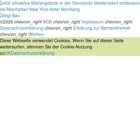
tel Manhattan New York
Hotel Nürnberg
©2026
chevron_right
AGB
chevron_right
Impressum
chevron_right
Datenschutzerklärung
chevron_right
Erklärung zur Barrierefreiheit
chevron_right
Werben
Diese Webseite verwendet Cookies. Wenn Sie auf dieser Seite
weitersurfen, stimmen Sie der Cookie-Nutzung
zu
OK
Datenschutzerklärung