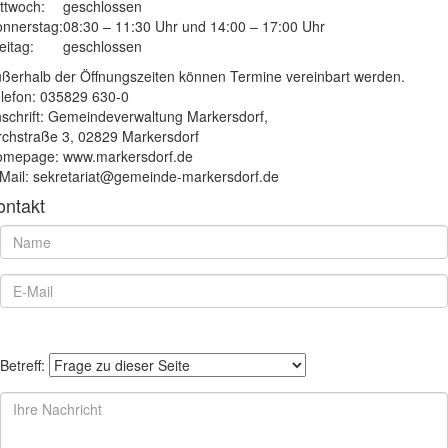
ttwoch:
geschlossen
nnerstag:
08:30 – 11:30 Uhr und 14:00 – 17:00 Uhr
eitag:
geschlossen
ßerhalb der Öffnungszeiten können Termine vereinbart werden.
lefon: 035829 630-0
schrift: Gemeindeverwaltung Markersdorf,
rchstraße 3, 02829 Markersdorf
mepage: www.markersdorf.de
Mail: sekretariat@gemeinde-markersdorf.de
ontakt
Betreff: