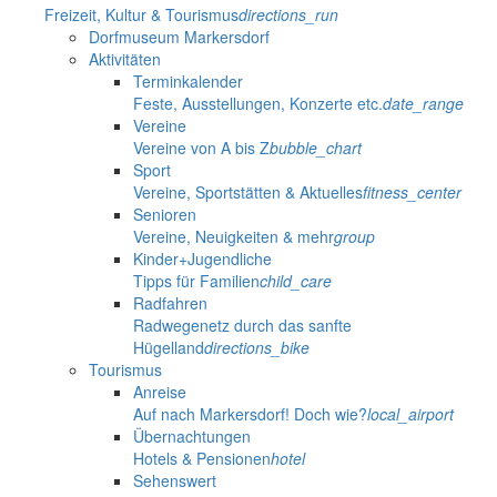
Freizeit, Kultur & Tourismus
directions_run
Dorfmuseum Markersdorf
Aktivitäten
Terminkalender
Feste, Ausstellungen, Konzerte etc.
date_range
Vereine
Vereine von A bis Z
bubble_chart
Sport
Vereine, Sportstätten & Aktuelles
fitness_center
Senioren
Vereine, Neuigkeiten & mehr
group
Kinder+Jugendliche
Tipps für Familien
child_care
Radfahren
Radwegenetz durch das sanfte
Hügelland
directions_bike
Tourismus
Anreise
Auf nach Markersdorf! Doch wie?
local_airport
Übernachtungen
Hotels & Pensionen
hotel
Sehenswert