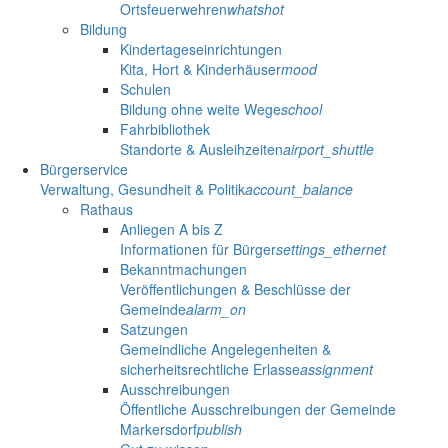
Ortsfeuerwehren
whatshot
Bildung
Kindertageseinrichtungen
Kita, Hort & Kinderhäuser
mood
Schulen
Bildung ohne weite Wege
school
Fahrbibliothek
Standorte & Ausleihzeiten
airport_shuttle
Bürgerservice
Verwaltung, Gesundheit & Politik
account_balance
Rathaus
Anliegen A bis Z
Informationen für Bürger
settings_ethernet
Bekanntmachungen
Veröffentlichungen & Beschlüsse der
Gemeinde
alarm_on
Satzungen
Gemeindliche Angelegenheiten &
sicherheitsrechtliche Erlasse
assignment
Ausschreibungen
Öffentliche Ausschreibungen der Gemeinde
Markersdorf
publish