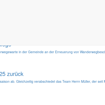
orf beginnt
chen anspricht, suchen viele nach dem einen Ort, der alles vereint: 
rwege
erwegewarte in der Gemeinde an der Erneuerung von Wanderwegbeschi
25 zurück
son ab. Gleichzeitig verabschiedet das Team Herrn Müller, der seit M