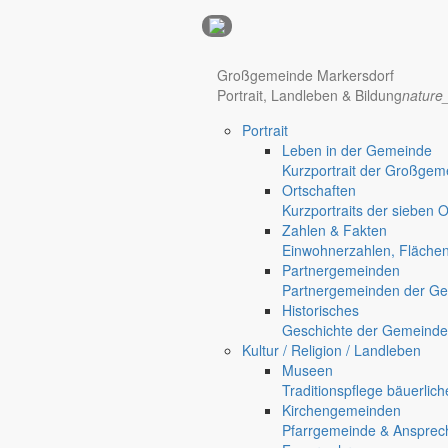
Anzeigen
Hotel Manhattan New York
Hotel Nürnberg
Großgemeinde Markersdorf
Portrait, Landleben & Bildung
nature
Portrait
Regional werben auf markersdorf.de!
anzeigen@gemeinde-markers
Leben in der Gemeinde
Home
Kurzportrait der Großgem
Markersdorf
Ortschaften
Deutsch-Paulsdorf
Kurzportraits der sieben 
Holtendorf
Zahlen & Fakten
Gersdorf
Einwohnerzahlen, Fläche
Partnergemeinden
Friedersdorf
Partnergemeinden der Ge
Pfaffendorf
Historisches
Jauernick-Buschbach
Geschichte der Gemeinde
Digitalisierung stützt Strukturwandel
Kultur / Religion / Landleben
Museen
Wie »Corona« die Transform
Traditionspflege bäuerlic
Kirchengemeinden
Pfarrgemeinde & Ansprec
Gut zu wissen