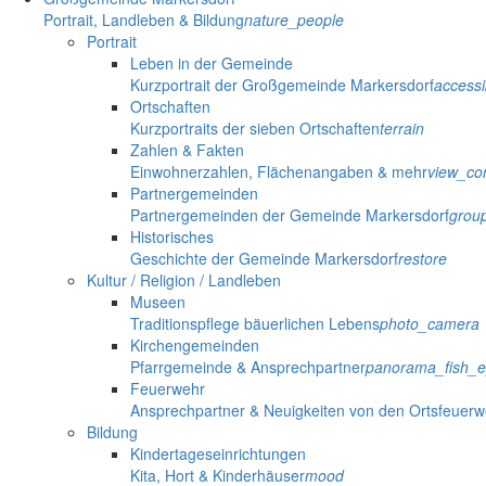
Portrait, Landleben & Bildung
nature_people
Portrait
Leben in der Gemeinde
Kurzportrait der Großgemeinde Markersdorf
accessib
Ortschaften
Kurzportraits der sieben Ortschaften
terrain
Zahlen & Fakten
Einwohnerzahlen, Flächenangaben & mehr
view_co
Partnergemeinden
Partnergemeinden der Gemeinde Markersdorf
grou
Historisches
Geschichte der Gemeinde Markersdorf
restore
Kultur / Religion / Landleben
Museen
Traditionspflege bäuerlichen Lebens
photo_camera
Kirchengemeinden
Pfarrgemeinde & Ansprechpartner
panorama_fish_
Feuerwehr
Ansprechpartner & Neuigkeiten von den Ortsfeuer
Bildung
Kindertageseinrichtungen
Kita, Hort & Kinderhäuser
mood