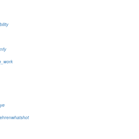
ility
mfy
p_work
eye
wehren
whatshot