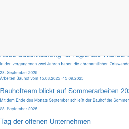
Das Tor zur Oberlausitz
Warum das nächste Abenteuer in Markersd
Während der Trend zum ‚Slow Travel‘ und Heimaturlaub immer mehr Mens
8. Februar 2026
Ortswanderwegewarte erneuern Wegemarkierungen
Neue Beschilderung für regionale Wande
In den vergangenen zwei Jahren haben die ehrenamtlichen Ortswand
28. September 2025
Arbeiten Bauhof vom 15.08.2025 -15.09.2025
Bauhofteam blickt auf Sommerarbeiten 20
Mit dem Ende des Monats September schließt der Bauhof die Sommersai
28. September 2025
Tag der offenen Unternehmen