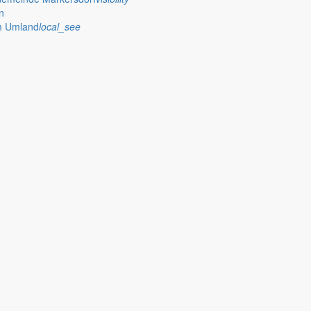
n
im Umland
local_see
Themenbereich
er Aktion „Kommunen am Limit“
ie angespannte Finanzlage der Kommunen aufmerksam.
 Ideenwettbewerb
b auf. Gesucht werden Vorschläge, die eine Verbindung zwischen der 