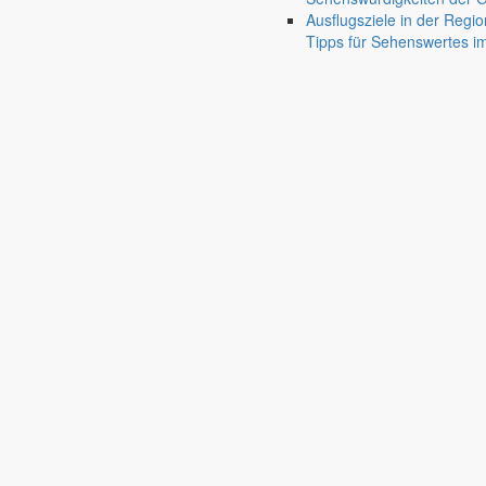
done
Ausflugsziele in der Regio
Gut zu wissen
Tipps für Sehenswertes 
Wissenswertes für die Region
Gut zu wissen
mehr aus diesem 
Angespannte Finanzlage der Kommunen
Markersdorf beteiligt sich an bundesweit
Am 22. Juni 2026 machten Städte, Landkreise und Gemeinden auf d
23. Juni 2026
5.000 Euro für gute Einfälle
Deutsche Zentrum für Astrophysik startet
Das Deutsche Zentrum für Astrophysik (DZA) ruft zum Ideenwettbewer
19. April 2026
Beratung durch Verbraucherzentrale