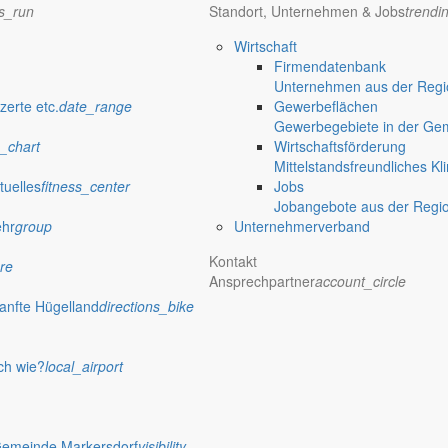
ns_run
Standort, Unternehmen & Jobs
trendi
 wird, weil sie nicht zur Schaffung eines Mehrwertes oder Nutzens bei
Wirtschaft
t, dass viele Tätigkeiten entweder »
Bullshit Jobs
« (David Graeber), d
Firmendatenbank
n sie entweder ganz abschafft oder den Beschäftigten eben dauerhaft 
Unternehmen aus der Regio
zerte etc.
date_range
Gewerbeflächen
rzeugt viel Leid. Gleichwohl könnte es sich für die Wirtschaft und üb
Gewerbegebiete in der Ge
 allem für die Zeit nach der Coronakrise vordenken.
_chart
Wirtschaftsförderung
Mittelstandsfreundliches Kl
 Transformation unserer Arbeitsw
tuelles
fitness_center
Jobs
Jobangebote aus der Regi
ehr
group
Unternehmerverband
Kontakt
re
Ansprechpartner
account_circle
anfte Hügelland
directions_bike
ch wie?
local_airport
Gemeinde Markersdorf
visibility