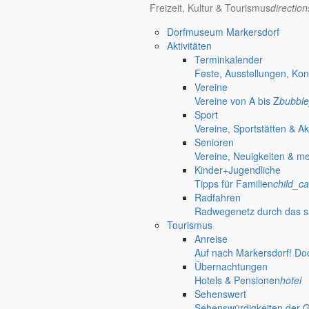
Freizeit, Kultur & Tourismus
directio
Unternehmen oder die Organisation in dieser Form gar nicht gebraucht
gezwungen.
Dorfmuseum Markersdorf
Diese Entwicklung könnte einem Dammbruch gleichen: Sofern man merk
Aktivitäten
Modus erledigt werden können, dann könnte dies dazu führen, dass ma
Terminkalender
Feste, Ausstellungen, Kon
Unter’m Strich: Das Coronavirus ist eine ernstzunehmende Gefahr und e
Vereine
neue,
positive Entwicklungen einleitet
. Man darf gespannt sein und vor
Vereine von A bis Z
bubble
Sport
Verknüpfungen
Wie »Corona« die
Vereine, Sportstätten & Ak
Senioren
trending_up
Vereine, Neuigkeiten & m
Kinder+Jugendliche
Wirtschaft
Tipps für Familien
child_ca
Radfahren
Unternehmen & Jobs
Radwegenetz durch das s
Tourismus
Unternehmerverband Markersdorf e.V.
Anreise
Auf nach Markersdorf! Do
Ortsstraße 11
Übernachtungen
02829 Friedersdorf
Hotels & Pensionen
hotel
Sehenswert
phone
035829 - 64760
Sehenswürdigkeiten der 