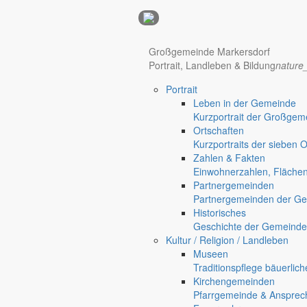
Anzeigen
Großgemeinde Markersdorf
Portrait, Landleben & Bildung
nature
Hotel Manhattan New York
Hotel Nürnberg
Portrait
Regional werben auf markersdorf.de!
anzeigen@gemeinde-markers
Leben in der Gemeinde
Home
Kurzportrait der Großgem
Markersdorf
Ortschaften
Deutsch-Paulsdorf
Kurzportraits der sieben 
Holtendorf
Zahlen & Fakten
Gersdorf
Einwohnerzahlen, Fläche
Partnergemeinden
Friedersdorf
Partnergemeinden der Ge
Pfaffendorf
Historisches
Jauernick-Buschbach
Geschichte der Gemeinde
Heimat
Kultur / Religion / Landleben
Museen
Schönes Jauernick-Buschb
Traditionspflege bäuerlic
Kirchengemeinden
Pfarrgemeinde & Ansprec
Ortschaften