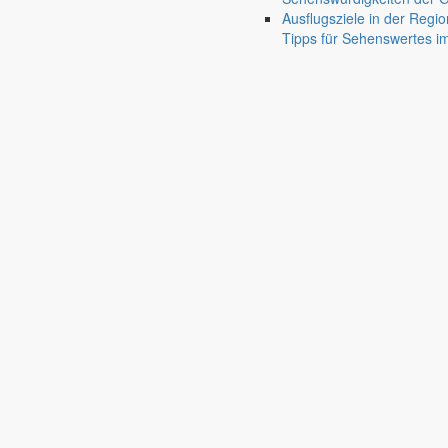
Ausflugsziele in der Regio
Tipps für Sehenswertes 
Blick zum Oberlausitzer Bergland
Foto: Joachim Lehmann
Jauernick-Buschbach liegt am Berzdorfer See
Foto: Joachim Lehmann
Jauernicker Nachmittag
Foto: Joachim Lehmann
Torbogen des Rittergutes
Foto: Joachim Lehmann