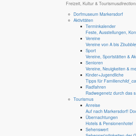
Freizeit, Kultur & Tourismus
directio
Dorfmuseum Markersdorf
Aktivitäten
Terminkalender
Feste, Ausstellungen, Kon
Vereine
Vereine von A bis Z
bubble
Sport
Vereine, Sportstätten & Ak
Senioren
Vereine, Neuigkeiten & m
Kinder+Jugendliche
Tipps für Familien
child_ca
Radfahren
Radwegenetz durch das s
Tourismus
Anreise
Auf nach Markersdorf! Do
Übernachtungen
Hotels & Pensionen
hotel
Sehenswert
Sehenswürdigkeiten der 