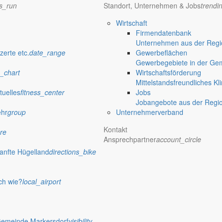
ns_run
Standort, Unternehmen & Jobs
trendi
Wirtschaft
Firmendatenbank
Unternehmen aus der Regio
zerte etc.
date_range
Gewerbeflächen
Gewerbegebiete in der Ge
_chart
Wirtschaftsförderung
Mittelstandsfreundliches Kl
tuelles
fitness_center
Jobs
Jobangebote aus der Regi
ehr
group
Unternehmerverband
Kontakt
re
Ansprechpartner
account_circle
anfte Hügelland
directions_bike
ch wie?
local_airport
Gemeinde Markersdorf
visibility