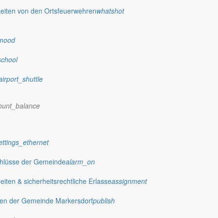
eiten von den Ortsfeuerwehren
whatshot
mood
school
airport_shuttle
rfer Ortschaften. Joachim Lehmann ist dort zu Hause und hat den Frühl
ount_balance
ettings_ethernet
chlüsse der Gemeinde
alarm_on
ten & sicherheitsrechtliche Erlasse
assignment
gen der Gemeinde Markersdorf
publish