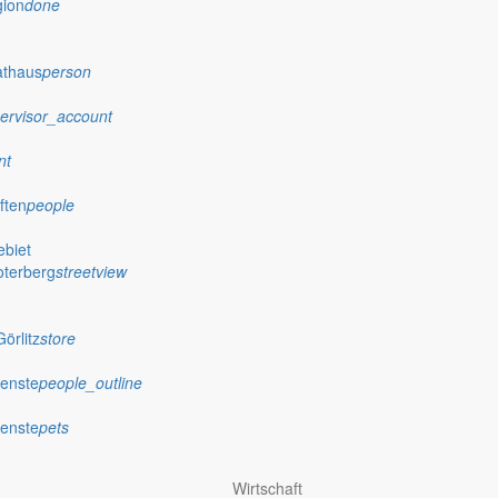
gion
done
athaus
person
ervisor_account
nt
ften
people
biet
oterberg
streetview
örlitz
store
ienste
people_outline
ienste
pets
Wirtschaft