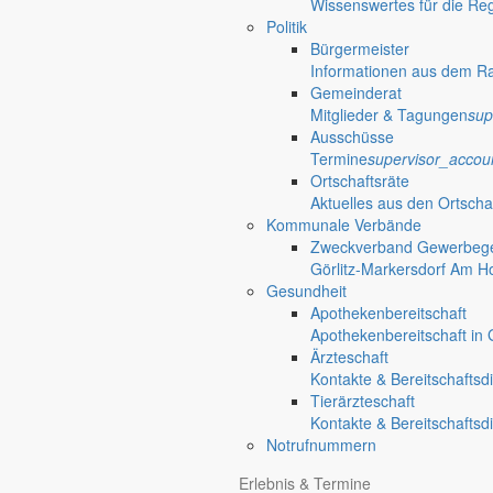
Wissenswertes für die Re
Politik
Bürgermeister
Informationen aus dem R
Gemeinderat
Mitglieder & Tagungen
sup
Ausschüsse
Termine
supervisor_accou
Ortschaftsräte
Aktuelles aus den Ortscha
Kommunale Verbände
Zweckverband Gewerbege
Görlitz-Markersdorf Am H
Gesundheit
Apothekenbereitschaft
Apothekenbereitschaft in G
Ärzteschaft
Kontakte & Bereitschaftsd
Tierärzteschaft
Kontakte & Bereitschaftsd
Notrufnummern
Erlebnis & Termine