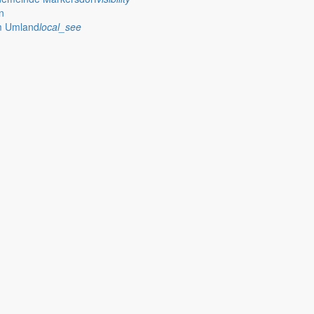
n
im Umland
local_see