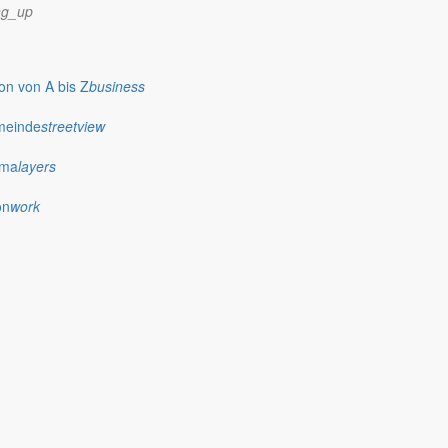
ng_up
n von A bis Z
business
meinde
streetview
ima
layers
on
work