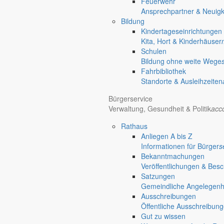
Feuerwehr
15. Juni 2020
Ansprechpartner & Neuigk
Bildung
Beitragsnavigation
Kindertageseinrichtungen
Kita, Hort & Kinderhäuser
chevron_right
Schulen
chevron_left
Bildung ohne weite Wege
Foto: Joachim Lehmann
Fahrbibliothek
Standorte & Ausleihzeiten
Jauernick-Buschbach ist das “Gebirgsdorf” unter den sieben Markersdo
Bürgerservice
Verwaltung, Gesundheit & Politik
acc
Rathaus
Anliegen A bis Z
Informationen für Bürger
s
Bekanntmachungen
Veröffentlichungen & Bes
Satzungen
Gemeindliche Angelegenhei
Ausschreibungen
Öffentliche Ausschreibun
Gut zu wissen