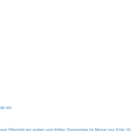
nde ein
einem Elternteil am ersten und dritten Donnerstag im Monat von 9 bis 1