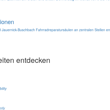
tionen
 Jauernick-Buschbach Fahrradreparatursäulen an zentralen Stellen err
eiten entdecken
ility
mfy