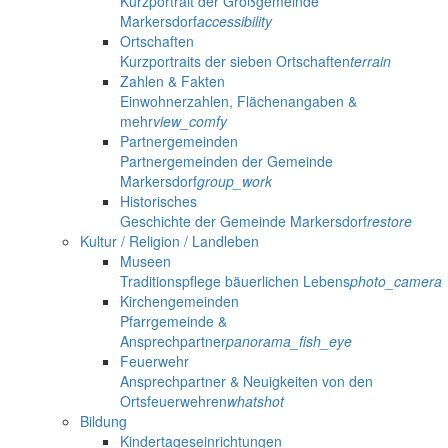
Kurzportrait der Großgemeinde
Markersdorf
accessibility
Ortschaften
Kurzportraits der sieben Ortschaften
terrain
Zahlen & Fakten
Einwohnerzahlen, Flächenangaben &
mehr
view_comfy
Partnergemeinden
Partnergemeinden der Gemeinde
Markersdorf
group_work
Historisches
Geschichte der Gemeinde Markersdorf
restore
Kultur / Religion / Landleben
Museen
Traditionspflege bäuerlichen Lebens
photo_camera
Kirchengemeinden
Pfarrgemeinde &
Ansprechpartner
panorama_fish_eye
Feuerwehr
Ansprechpartner & Neuigkeiten von den
Ortsfeuerwehren
whatshot
Bildung
Kindertageseinrichtungen