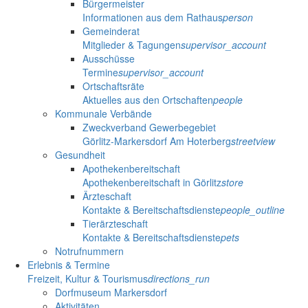
Bürgermeister
Informationen aus dem Rathaus
person
Gemeinderat
Mitglieder & Tagungen
supervisor_account
Ausschüsse
Termine
supervisor_account
Ortschaftsräte
Aktuelles aus den Ortschaften
people
Kommunale Verbände
Zweckverband Gewerbegebiet
Görlitz-Markersdorf Am Hoterberg
streetview
Gesundheit
Apothekenbereitschaft
Apothekenbereitschaft in Görlitz
store
Ärzteschaft
Kontakte & Bereitschaftsdienste
people_outline
Tierärzteschaft
Kontakte & Bereitschaftsdienste
pets
Notrufnummern
Erlebnis & Termine
Freizeit, Kultur & Tourismus
directions_run
Dorfmuseum Markersdorf
Aktivitäten