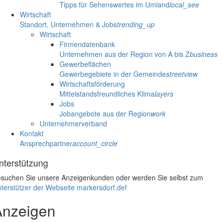
Tipps für Sehenswertes im Umland
local_see
Wirtschaft
Standort, Unternehmen & Jobs
trending_up
Wirtschaft
Firmendatenbank
Unternehmen aus der Region von A bis Z
business
Gewerbeflächen
Gewerbegebiete in der Gemeinde
streetview
Wirtschaftsförderung
Mittelstandsfreundliches Klima
layers
Jobs
Jobangebote aus der Region
work
Unternehmerverband
Kontakt
Ansprechpartner
account_circle
nterstützung
suchen Sie unsere Anzeigenkunden oder werden Sie selbst zum
terstützer der Webseite markersdorf.de
!
Anzeigen