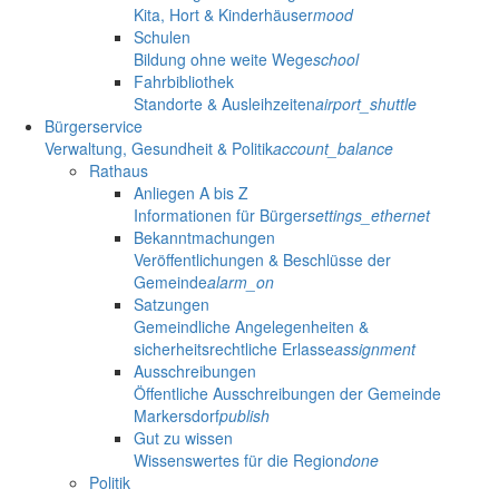
Kita, Hort & Kinderhäuser
mood
Schulen
Bildung ohne weite Wege
school
Fahrbibliothek
Standorte & Ausleihzeiten
airport_shuttle
Bürgerservice
Verwaltung, Gesundheit & Politik
account_balance
Rathaus
Anliegen A bis Z
Informationen für Bürger
settings_ethernet
Bekanntmachungen
Veröffentlichungen & Beschlüsse der
Gemeinde
alarm_on
Satzungen
Gemeindliche Angelegenheiten &
sicherheitsrechtliche Erlasse
assignment
Ausschreibungen
Öffentliche Ausschreibungen der Gemeinde
Markersdorf
publish
Gut zu wissen
Wissenswertes für die Region
done
Politik