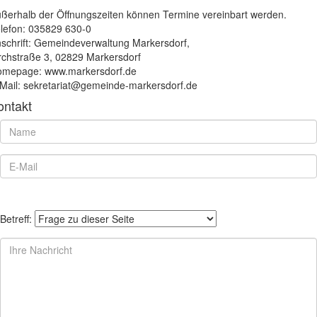
ßerhalb der Öffnungszeiten können Termine vereinbart werden.
lefon: 035829 630-0
schrift: Gemeindeverwaltung Markersdorf,
rchstraße 3, 02829 Markersdorf
mepage: www.markersdorf.de
Mail: sekretariat@gemeinde-markersdorf.de
ontakt
Betreff: