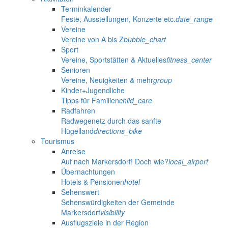
Terminkalender
Feste, Ausstellungen, Konzerte etc.
date_range
Vereine
Vereine von A bis Z
bubble_chart
Sport
Vereine, Sportstätten & Aktuelles
fitness_center
Senioren
Vereine, Neuigkeiten & mehr
group
Kinder+Jugendliche
Tipps für Familien
child_care
Radfahren
Radwegenetz durch das sanfte
Hügelland
directions_bike
Tourismus
Anreise
Auf nach Markersdorf! Doch wie?
local_airport
Übernachtungen
Hotels & Pensionen
hotel
Sehenswert
Sehenswürdigkeiten der Gemeinde
Markersdorf
visibility
Ausflugsziele in der Region