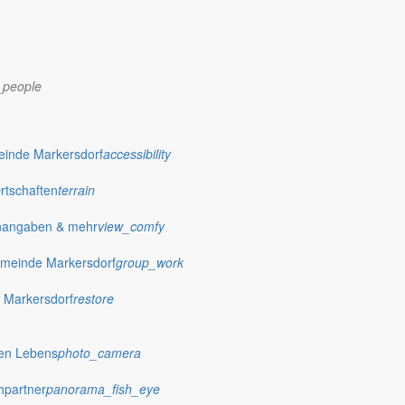
_people
einde Markersdorf
accessibility
Ortschaften
terrain
nangaben & mehr
view_comfy
dorf.de
meinde Markersdorf
group_work
 Markersdorf
restore
hen Lebens
photo_camera
hpartner
panorama_fish_eye