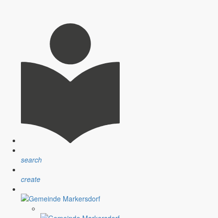
 sie die Art, die Intensität und die Zeiten, zu denen sie auftreten,
mzugehen.
ürften die gesundheitlichen Risiken der Corona-Schutzimpfung
achsen
zusammengestellt.
021
search
create