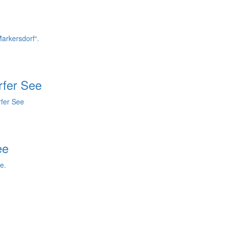
arkersdorf“.
rfer See
fer See
ee
e.