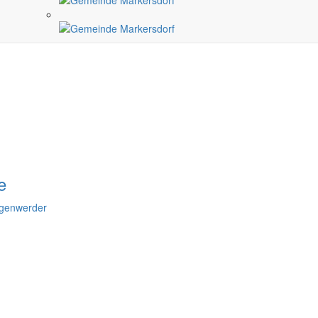
e
agenwerder