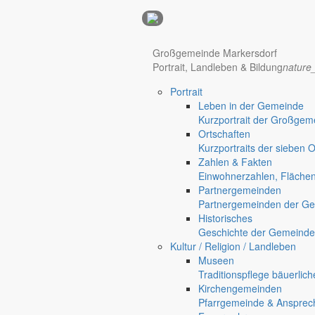
Anzeigen
Großgemeinde Markersdorf
Hotel Manhattan New York
Hotel Nürnberg
Portrait, Landleben & Bildung
nature
Portrait
Leben in der Gemeinde
Kurzportrait der Großgem
Ortschaften
Kurzportraits der sieben 
Zahlen & Fakten
Einwohnerzahlen, Fläche
Partnergemeinden
Regional werben auf markersdorf.de!
anzeigen@gemeinde-markers
Partnergemeinden der Ge
Home
Historisches
Markersdorf
Geschichte der Gemeinde
Deutsch-Paulsdorf
Kultur / Religion / Landleben
Holtendorf
Museen
Gersdorf
Traditionspflege bäuerlic
Kirchengemeinden
Friedersdorf
Pfarrgemeinde & Ansprec
Pfaffendorf