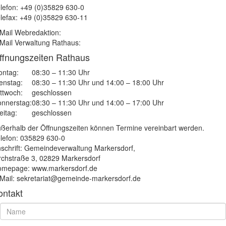
lefon: +49 (0)35829 630-0
lefax: +49 (0)35829 630-11
Mail Webredaktion:
Mail Verwaltung Rathaus:
ffnungszeiten Rathaus
ntag:
08:30 – 11:30 Uhr
enstag:
08:30 – 11:30 Uhr und 14:00 – 18:00 Uhr
ttwoch:
geschlossen
nnerstag:
08:30 – 11:30 Uhr und 14:00 – 17:00 Uhr
eitag:
geschlossen
ßerhalb der Öffnungszeiten können Termine vereinbart werden.
lefon: 035829 630-0
schrift: Gemeindeverwaltung Markersdorf,
rchstraße 3, 02829 Markersdorf
mepage: www.markersdorf.de
Mail: sekretariat@gemeinde-markersdorf.de
ontakt