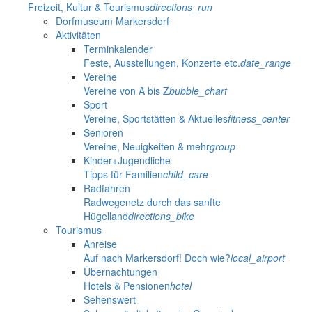
Freizeit, Kultur & Tourismus
directions_run
Dorfmuseum Markersdorf
Aktivitäten
Terminkalender
Feste, Ausstellungen, Konzerte etc.
date_range
Vereine
Vereine von A bis Z
bubble_chart
Sport
Vereine, Sportstätten & Aktuelles
fitness_center
Senioren
Vereine, Neuigkeiten & mehr
group
Kinder+Jugendliche
Tipps für Familien
child_care
Radfahren
Radwegenetz durch das sanfte
Hügelland
directions_bike
Tourismus
Anreise
Auf nach Markersdorf! Doch wie?
local_airport
Übernachtungen
Hotels & Pensionen
hotel
Sehenswert