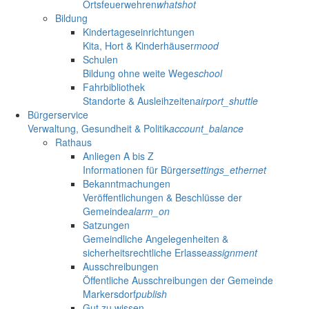
Ortsfeuerwehren
whatshot
Bildung
Kindertageseinrichtungen
Kita, Hort & Kinderhäuser
mood
Schulen
Bildung ohne weite Wege
school
Fahrbibliothek
Standorte & Ausleihzeiten
airport_shuttle
Bürgerservice
Verwaltung, Gesundheit & Politik
account_balance
Rathaus
Anliegen A bis Z
Informationen für Bürger
settings_ethernet
Bekanntmachungen
Veröffentlichungen & Beschlüsse der
Gemeinde
alarm_on
Satzungen
Gemeindliche Angelegenheiten &
sicherheitsrechtliche Erlasse
assignment
Ausschreibungen
Öffentliche Ausschreibungen der Gemeinde
Markersdorf
publish
Gut zu wissen