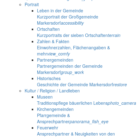
Portrait
Leben in der Gemeinde
Kurzportrait der Großgemeinde
Markersdorf
accessibility
Ortschaften
Kurzportraits der sieben Ortschaften
terrain
Zahlen & Fakten
Einwohnerzahlen, Flächenangaben &
mehr
view_comfy
Partnergemeinden
Partnergemeinden der Gemeinde
Markersdorf
group_work
Historisches
Geschichte der Gemeinde Markersdorf
restore
Kultur / Religion / Landleben
Museen
Traditionspflege bäuerlichen Lebens
photo_camera
Kirchengemeinden
Pfarrgemeinde &
Ansprechpartner
panorama_fish_eye
Feuerwehr
Ansprechpartner & Neuigkeiten von den