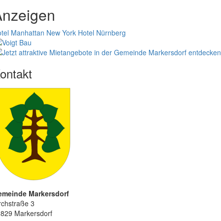
Anzeigen
tel Manhattan New York
Hotel Nürnberg
ontakt
emeinde Markersdorf
rchstraße 3
829 Markersdorf