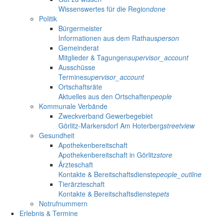
Wissenswertes für die Region
done
Politik
Bürgermeister
Informationen aus dem Rathaus
person
Gemeinderat
Mitglieder & Tagungen
supervisor_account
Ausschüsse
Termine
supervisor_account
Ortschaftsräte
Aktuelles aus den Ortschaften
people
Kommunale Verbände
Zweckverband Gewerbegebiet
Görlitz-Markersdorf Am Hoterberg
streetview
Gesundheit
Apothekenbereitschaft
Apothekenbereitschaft in Görlitz
store
Ärzteschaft
Kontakte & Bereitschaftsdienste
people_outline
Tierärzteschaft
Kontakte & Bereitschaftsdienste
pets
Notrufnummern
Erlebnis & Termine