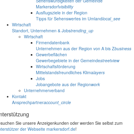
Sehenswürdigkeiten der Gemeinde
Markersdorf
visibility
Ausflugsziele in der Region
Tipps für Sehenswertes im Umland
local_see
Wirtschaft
Standort, Unternehmen & Jobs
trending_up
Wirtschaft
Firmendatenbank
Unternehmen aus der Region von A bis Z
business
Gewerbeflächen
Gewerbegebiete in der Gemeinde
streetview
Wirtschaftsförderung
Mittelstandsfreundliches Klima
layers
Jobs
Jobangebote aus der Region
work
Unternehmerverband
Kontakt
Ansprechpartner
account_circle
nterstützung
suchen Sie unsere Anzeigenkunden oder werden Sie selbst zum
terstützer der Webseite markersdorf.de
!