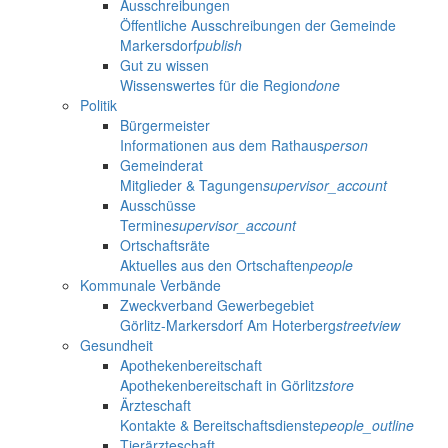
Ausschreibungen
Öffentliche Ausschreibungen der Gemeinde
Markersdorf
publish
Gut zu wissen
Wissenswertes für die Region
done
Politik
Bürgermeister
Informationen aus dem Rathaus
person
Gemeinderat
Mitglieder & Tagungen
supervisor_account
Ausschüsse
Termine
supervisor_account
Ortschaftsräte
Aktuelles aus den Ortschaften
people
Kommunale Verbände
Zweckverband Gewerbegebiet
Görlitz-Markersdorf Am Hoterberg
streetview
Gesundheit
Apothekenbereitschaft
Apothekenbereitschaft in Görlitz
store
Ärzteschaft
Kontakte & Bereitschaftsdienste
people_outline
Tierärzteschaft