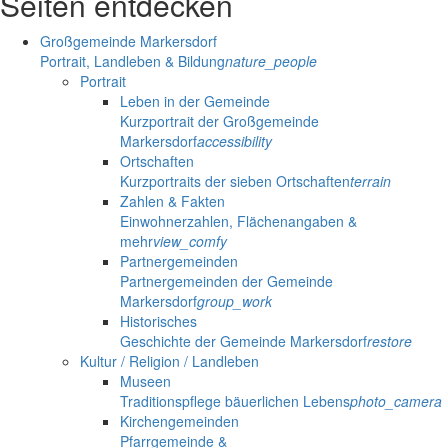
Seiten entdecken
Großgemeinde Markersdorf
Portrait, Landleben & Bildung
nature_people
Portrait
Leben in der Gemeinde
Kurzportrait der Großgemeinde
Markersdorf
accessibility
Ortschaften
Kurzportraits der sieben Ortschaften
terrain
Zahlen & Fakten
Einwohnerzahlen, Flächenangaben &
mehr
view_comfy
Partnergemeinden
Partnergemeinden der Gemeinde
Markersdorf
group_work
Historisches
Geschichte der Gemeinde Markersdorf
restore
Kultur / Religion / Landleben
Museen
Traditionspflege bäuerlichen Lebens
photo_camera
Kirchengemeinden
Pfarrgemeinde &