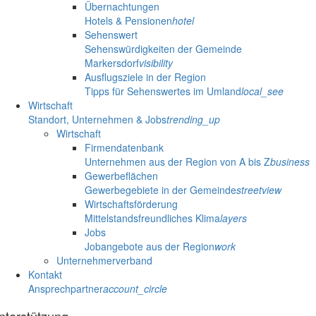
Übernachtungen
Hotels & Pensionen
hotel
Sehenswert
Sehenswürdigkeiten der Gemeinde
Markersdorf
visibility
Ausflugsziele in der Region
Tipps für Sehenswertes im Umland
local_see
Wirtschaft
Standort, Unternehmen & Jobs
trending_up
Wirtschaft
Firmendatenbank
Unternehmen aus der Region von A bis Z
business
Gewerbeflächen
Gewerbegebiete in der Gemeinde
streetview
Wirtschaftsförderung
Mittelstandsfreundliches Klima
layers
Jobs
Jobangebote aus der Region
work
Unternehmerverband
Kontakt
Ansprechpartner
account_circle