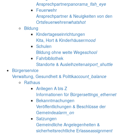
Ansprechpartner
panorama_fish_eye
Feuerwehr
Ansprechpartner & Neuigkeiten von den
Ortsfeuerwehren
whatshot
Bildung
Kindertageseinrichtungen
Kita, Hort & Kinderhäuser
mood
Schulen
Bildung ohne weite Wege
school
Fahrbibliothek
Standorte & Ausleihzeiten
airport_shuttle
Bürgerservice
Verwaltung, Gesundheit & Politik
account_balance
Rathaus
Anliegen A bis Z
Informationen für Bürger
settings_ethernet
Bekanntmachungen
Veröffentlichungen & Beschlüsse der
Gemeinde
alarm_on
Satzungen
Gemeindliche Angelegenheiten &
sicherheitsrechtliche Erlasse
assignment