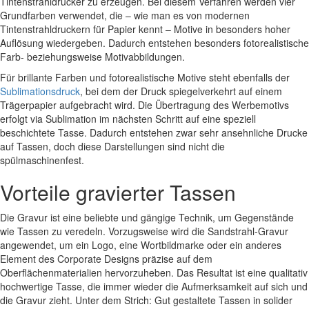
Tintenstrahldrucker zu erzeugen. Bei diesem Verfahren werden vier
Grundfarben verwendet, die – wie man es von modernen
Tintenstrahldruckern für Papier kennt – Motive in besonders hoher
Auflösung wiedergeben. Dadurch entstehen besonders fotorealistische
Farb- beziehungsweise Motivabbildungen.
Für brillante Farben und fotorealistische Motive steht ebenfalls der
Sublimationsdruck
, bei dem der Druck spiegelverkehrt auf einem
Trägerpapier aufgebracht wird. Die Übertragung des Werbemotivs
erfolgt via Sublimation im nächsten Schritt auf eine speziell
beschichtete Tasse. Dadurch entstehen zwar sehr ansehnliche Drucke
auf Tassen, doch diese Darstellungen sind nicht die
spülmaschinenfest.
Vorteile gravierter Tassen
Die Gravur ist eine beliebte und gängige Technik, um Gegenstände
wie Tassen zu veredeln. Vorzugsweise wird die Sandstrahl-Gravur
angewendet, um ein Logo, eine Wortbildmarke oder ein anderes
Element des Corporate Designs präzise auf dem
Oberflächenmaterialien hervorzuheben. Das Resultat ist eine qualitativ
hochwertige Tasse, die immer wieder die Aufmerksamkeit auf sich und
die Gravur zieht. Unter dem Strich: Gut gestaltete Tassen in solider