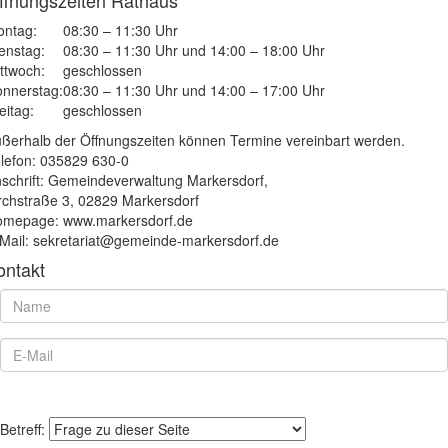
ffnungszeiten Rathaus
ntag:
08:30 – 11:30 Uhr
enstag:
08:30 – 11:30 Uhr und 14:00 – 18:00 Uhr
ttwoch:
geschlossen
nnerstag:
08:30 – 11:30 Uhr und 14:00 – 17:00 Uhr
eitag:
geschlossen
ßerhalb der Öffnungszeiten können Termine vereinbart werden.
lefon: 035829 630-0
schrift: Gemeindeverwaltung Markersdorf,
rchstraße 3, 02829 Markersdorf
mepage: www.markersdorf.de
Mail: sekretariat@gemeinde-markersdorf.de
ontakt
Betreff: