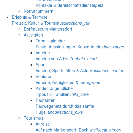
Kontakte & Bereitschaftsdienste
pets
Notrufnummern
Erlebnis & Termine
Freizeit, Kultur & Tourismus
directions_run
Dorfmuseum Markersdorf
Aktivitäten
Terminkalender
Feste, Ausstellungen, Konzerte etc.
date_range
Vereine
Vereine von A bis Z
bubble_chart
Sport
Vereine, Sportstätten & Aktuelles
fitness_center
Senioren
Vereine, Neuigkeiten & mehr
group
Kinder+Jugendliche
Tipps für Familien
child_care
Radfahren
Radwegenetz durch das sanfte
Hügelland
directions_bike
Tourismus
Anreise
Auf nach Markersdorf! Doch wie?
local_airport