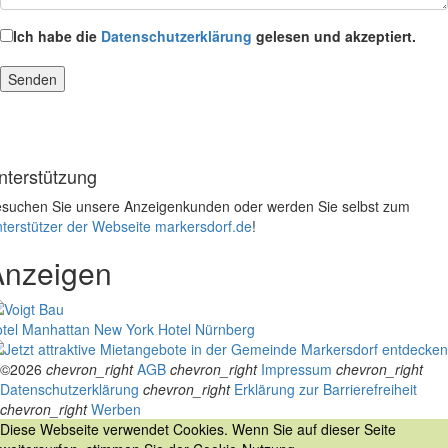
Ich habe die
Datenschutzerklärung
gelesen und akzeptiert.
nterstützung
suchen Sie unsere Anzeigenkunden oder werden Sie selbst zum
terstützer der Webseite markersdorf.de
!
Anzeigen
tel Manhattan New York
Hotel Nürnberg
©2026
chevron_right
AGB
chevron_right
Impressum
chevron_right
Datenschutzerklärung
chevron_right
Erklärung zur Barrierefreiheit
chevron_right
Werben
Diese Webseite verwendet Cookies. Wenn Sie auf dieser Seite