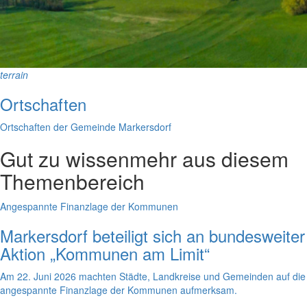
terrain
Ortschaften
Ortschaften der Gemeinde Markersdorf
Gut zu wissen
mehr aus diesem
Themenbereich
Angespannte Finanzlage der Kommunen
Markersdorf beteiligt sich an bundesweiter
Aktion „Kommunen am Limit“
Am 22. Juni 2026 machten Städte, Landkreise und Gemeinden auf die
angespannte Finanzlage der Kommunen aufmerksam.