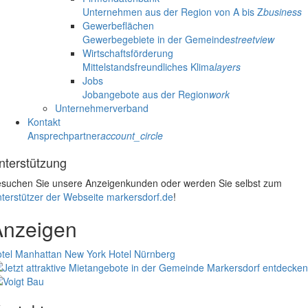
Unternehmen aus der Region von A bis Z
business
Gewerbeflächen
Gewerbegebiete in der Gemeinde
streetview
Wirtschaftsförderung
Mittelstandsfreundliches Klima
layers
Jobs
Jobangebote aus der Region
work
Unternehmerverband
Kontakt
Ansprechpartner
account_circle
nterstützung
suchen Sie unsere Anzeigenkunden oder werden Sie selbst zum
terstützer der Webseite markersdorf.de
!
Anzeigen
tel Manhattan New York
Hotel Nürnberg