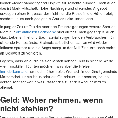
immer wieder händeringend Objekte für solvente Kunden. Doch auch
das ist Marktwirtschaft: Hohe Nachfrage und sinkendes Angebot
erzeugen einen Engpass, der nicht nur die Preise in die Höhe treibt,
sondern kaum noch geeignete Grundstücke finden lässt.
In jüngter Zeit treffen die enormen Preissteigerungen weitere Sparten:
Nicht nur
die aktuellen Spritpreise
sind durchs Dach gegangen, auch
Gas, Lebensmittel und Baumaterial sorgen bei den Verbrauchern für
sinkende Kontostände. Erstmals seit etlichen Jahren wird wieder
Inflation spürbar und die Angst steigt, in der Null-Zins-Ära noch mehr
an Geldwert zu verlieren.
Logisch, dass viele, die es sich leisten können, nun in sichere Werte
wie Immobilien flüchten möchten, was aber die Preise im
Immobilienmarkt
nur noch höher treibt. Wer sich in der Großgemeinde
Markersdorf für ein Haus oder ein Grundstück interessiert, hat es
derzeit sehr schwer, etwas Passendes zu finden – teuer wird es
allemal.
Geld: Woher nehmen, wenn
nicht stehlen?
Vor diesem Hintergrund sprießen exotische Ideen, wie man an Geld