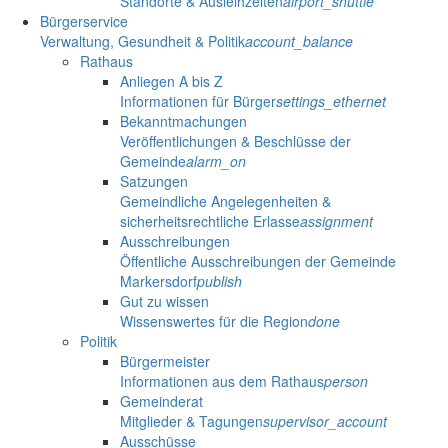
Standorte & Ausleihzeiten
airport_shuttle
Bürgerservice
Verwaltung, Gesundheit & Politik
account_balance
Rathaus
Anliegen A bis Z
Informationen für Bürger
settings_ethernet
Bekanntmachungen
Veröffentlichungen & Beschlüsse der
Gemeinde
alarm_on
Satzungen
Gemeindliche Angelegenheiten &
sicherheitsrechtliche Erlasse
assignment
Ausschreibungen
Öffentliche Ausschreibungen der Gemeinde
Markersdorf
publish
Gut zu wissen
Wissenswertes für die Region
done
Politik
Bürgermeister
Informationen aus dem Rathaus
person
Gemeinderat
Mitglieder & Tagungen
supervisor_account
Ausschüsse