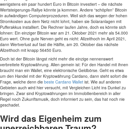
wenigstens ein paar hundert Euro in Bitcoin investiert – die nächste
Wertsteigerungs-Rallye könnte ja kommen. Andere “schöpfen” Bitcoin
in aufwändigen Computerprozeduren. Weil sich das wegen der hohen
Stromkosten aus dem Netz nicht lohnt, haben sie Solaranlagen mit
Pufferakkus installiert. Die Rechner laufen Jahre, doch es könnte sich
lohnen: Ein einziger Bitcoin war am 21. Oktober 2021 mehr als 54.000
Euro wert. Ohne gute Nerven geht es nicht: Allzeithoch im April 2021,
dann Wertverlust auf fast die Hälfte, am 20. Oktober das nächste
Allzeithoch mit knapp 56450 Euro.
Doch ist der Bitcoin längst nicht mehr die einzige nennenswert
verbreitete Kryptowährung. Allen gemein ist: Für den Handel mit ihnen
braucht man ein Wallet, eine elektronische Geldbörse. Geht es etwa
um den Handel mit der Kryptowährung Cardano, dann steht sofort die
Frage, welche denn die
beste Cardano Wallet
ist. Wie auf anderen
Gebieten auch wird hier versucht, mit Vergleichen Licht ins Dunkel zu
bringen. Zwar sind Kryptowährungen im Immobilienbereich in aller
Regel noch Zukunftsmusik, doch informiert zu sein, das hat noch nie
geschadet.
Wird das Eigenheim zum
unerreichbaren Traum?