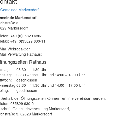
ontakt
emeinde Markersdorf
rchstraße 3
829 Markersdorf
lefon: +49 (0)35829 630-0
lefax: +49 (0)35829 630-11
Mail Webredaktion:
Mail Verwaltung Rathaus:
ffnungszeiten Rathaus
ntag:
08:30 – 11:30 Uhr
enstag:
08:30 – 11:30 Uhr und 14:00 – 18:00 Uhr
ttwoch:
geschlossen
nnerstag:
08:30 – 11:30 Uhr und 14:00 – 17:00 Uhr
eitag:
geschlossen
ßerhalb der Öffnungszeiten können Termine vereinbart werden.
lefon: 035829 630-0
schrift: Gemeindeverwaltung Markersdorf,
rchstraße 3, 02829 Markersdorf