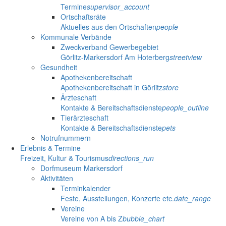
Termine
supervisor_account
Ortschaftsräte
Aktuelles aus den Ortschaften
people
Kommunale Verbände
Zweckverband Gewerbegebiet
Görlitz-Markersdorf Am Hoterberg
streetview
Gesundheit
Apothekenbereitschaft
Apothekenbereitschaft in Görlitz
store
Ärzteschaft
Kontakte & Bereitschaftsdienste
people_outline
Tierärzteschaft
Kontakte & Bereitschaftsdienste
pets
Notrufnummern
Erlebnis & Termine
Freizeit, Kultur & Tourismus
directions_run
Dorfmuseum Markersdorf
Aktivitäten
Terminkalender
Feste, Ausstellungen, Konzerte etc.
date_range
Vereine
Vereine von A bis Z
bubble_chart