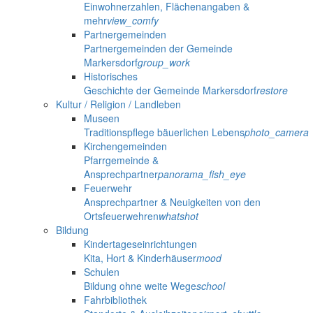
Einwohnerzahlen, Flächenangaben &
mehr
view_comfy
Partnergemeinden
Partnergemeinden der Gemeinde
Markersdorf
group_work
Historisches
Geschichte der Gemeinde Markersdorf
restore
Kultur / Religion / Landleben
Museen
Traditionspflege bäuerlichen Lebens
photo_camera
Kirchengemeinden
Pfarrgemeinde &
Ansprechpartner
panorama_fish_eye
Feuerwehr
Ansprechpartner & Neuigkeiten von den
Ortsfeuerwehren
whatshot
Bildung
Kindertageseinrichtungen
Kita, Hort & Kinderhäuser
mood
Schulen
Bildung ohne weite Wege
school
Fahrbibliothek