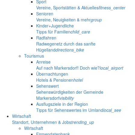
Sport
Vereine, Sportstätten & Aktuelles
fitness_center
Senioren
Vereine, Neuigkeiten & mehr
group
Kinder+Jugendliche
Tipps für Familien
child_care
Radfahren
Radwegenetz durch das sanfte
Hügelland
directions_bike
Tourismus
Anreise
Auf nach Markersdorf! Doch wie?
local_airport
Übernachtungen
Hotels & Pensionen
hotel
Sehenswert
Sehenswürdigkeiten der Gemeinde
Markersdorf
visibility
Ausflugsziele in der Region
Tipps für Sehenswertes im Umland
local_see
Wirtschaft
Standort, Unternehmen & Jobs
trending_up
Wirtschaft
Firmendatenbank