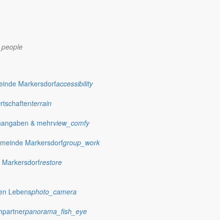
_people
dorf.de
einde Markersdorf
accessibility
Ortschaften
terrain
nangaben & mehr
view_comfy
meinde Markersdorf
group_work
 Markersdorf
restore
hen Lebens
photo_camera
hpartner
panorama_fish_eye