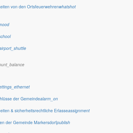
eiten von den Ortsfeuerwehren
whatshot
mood
school
airport_shuttle
ount_balance
ettings_ethernet
chlüsse der Gemeinde
alarm_on
ten & sicherheitsrechtliche Erlasse
assignment
gen der Gemeinde Markersdorf
publish