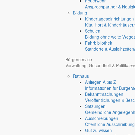
Feuerwehr
Ansprechpartner & Neuigk
Bildung
Kindertageseinrichtungen
Kita, Hort & Kinderhäuser
Schulen
Bildung ohne weite Wege
Fahrbibliothek
Standorte & Ausleihzeiten
Bürgerservice
Verwaltung, Gesundheit & Politik
acc
Rathaus
Anliegen A bis Z
Informationen für Bürger
s
Bekanntmachungen
Veröffentlichungen & Bes
Satzungen
Gemeindliche Angelegenhei
Ausschreibungen
Öffentliche Ausschreibun
Gut zu wissen