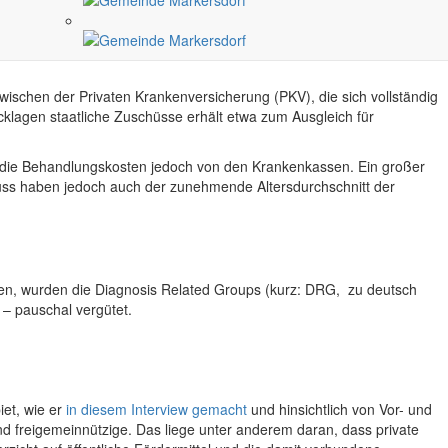
d ignorierte Probleme akut werden. Ein Bereich dabei, der alle
schen der Privaten Krankenversicherung (PKV), die sich vollständig
cklagen staatliche Zuschüsse erhält etwa zum Ausgleich für
n, die Behandlungskosten jedoch von den Krankenkassen. Ein großer
luss haben jedoch auch der zunehmende Altersdurchschnitt der
ten, wurden die Diagnosis Related Groups (kurz: DRG, zu deutsch
 – pauschal vergütet.
iet, wie er
in diesem Interview gemacht
und hinsichtlich von Vor- und
 und freigemeinnützige. Das liege unter anderem daran, dass private