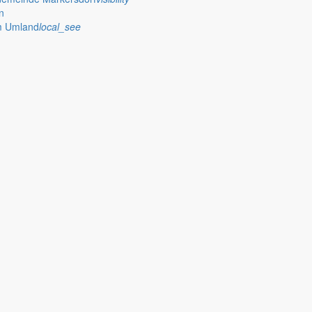
n
im Umland
local_see
nkenhäuser?
sfähiges Gesundheitssystem
at allein in Deutschland bisher Milliardenbeträge an Euro versc
fe für die Wirtschaft, sondern auch die Mehrkosten im Gesundheits
 Rundfunk einen Kostenüberblick zusammengestellt
, allerdings auch da
 Rücklagen bereits weitgehend aufgebraucht
, wie tagesschau.de ebenf