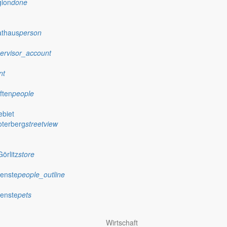
gion
done
athaus
person
ervisor_account
nt
ften
people
biet
oterberg
streetview
örlitz
store
ienste
people_outline
ienste
pets
Wirtschaft