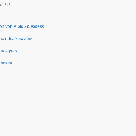
ng_up
n von A bis Z
business
meinde
streetview
ima
layers
on
work