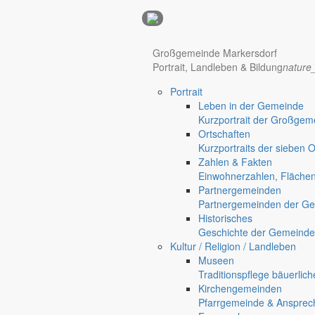
Anzeigen
Großgemeinde Markersdorf
Hotel Manhattan New York
Hotel Nürnberg
Portrait, Landleben & Bildung
nature
Portrait
Regional werben auf markersdorf.de!
anzeigen@gemeinde-markers
Leben in der Gemeinde
Home
Kurzportrait der Großgem
Markersdorf
Ortschaften
Deutsch-Paulsdorf
Kurzportraits der sieben 
Holtendorf
Zahlen & Fakten
Gersdorf
Einwohnerzahlen, Fläche
Partnergemeinden
Partnergemeinden der Ge
Historisches
Geschichte der Gemeinde
Kultur / Religion / Landleben
Museen
Traditionspflege bäuerlic
Kirchengemeinden
Pfarrgemeinde & Ansprec