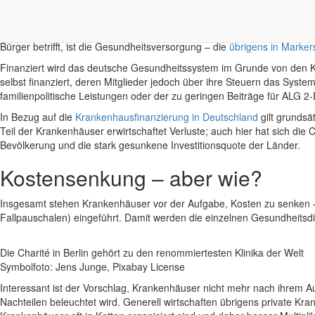
Gesundheitsversorgung finanzier
Wie in anderen Bereichen lässt die Pandemie auch in der Gesundheits
Bürger betrifft, ist die Gesundheitsversorgung – die
übrigens in Marker
Finanziert wird das deutsche Gesundheitssystem im Grunde von den Kr
selbst finanziert, deren Mitglieder jedoch über ihre Steuern das Sys
familienpolitische Leistungen oder der zu geringen Beiträge für ALG 2-
In Bezug auf die
Krankenhausfinanzierung in Deutschland
gilt grundsä
Teil der Krankenhäuser erwirtschaftet Verluste; auch hier hat sich d
Bevölkerung und die stark gesunkene Investitionsquote der Länder.
Kostensenkung – aber wie?
Insgesamt stehen Krankenhäuser vor der Aufgabe, Kosten zu senken – 
Fallpauschalen) eingeführt. Damit werden die einzelnen Gesundheitsdi
Die Charité in Berlin gehört zu den renommiertesten Klinika der Welt
Symbolfoto: Jens Junge, Pixabay License
Interessant ist der Vorschlag, Krankenhäuser nicht mehr nach ihrem 
Nachteilen beleuchtet wird. Generell wirtschaften übrigens private Kran