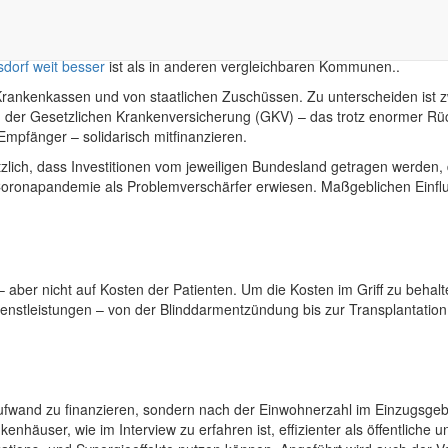
bar halten
wirtschaft bisher wenig wahrgenommene, aufgeschobene oder weitgehen
sdorf weit besser
ist als in anderen vergleichbaren Kommunen..
ankenkassen und von staatlichen Zuschüssen. Zu unterscheiden ist zwi
tem der Gesetzlichen Krankenversicherung (GKV) – das trotz enormer Rü
Empfänger – solidarisch mitfinanzieren.
tzlich, dass Investitionen vom jeweiligen Bundesland getragen werde
ie Coronapandemie als Problemverschärfer erwiesen. Maßgeblichen Einf
aber nicht auf Kosten der Patienten. Um die Kosten im Griff zu behal
enstleistungen – von der Blinddarmentzündung bis zur Transplantation
Aufwand zu finanzieren, sondern nach der Einwohnerzahl im Einzugsgeb
kenhäuser, wie im Interview zu erfahren ist, effizienter als öffentliche