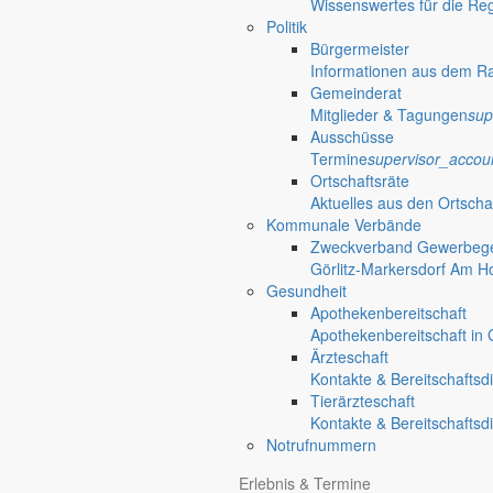
Wissenswertes für die Re
Politik
Bürgermeister
Informationen aus dem R
Gemeinderat
Mitglieder & Tagungen
sup
Ausschüsse
Termine
supervisor_accou
Ortschaftsräte
Aktuelles aus den Ortscha
Kommunale Verbände
Zweckverband Gewerbege
Görlitz-Markersdorf Am H
Gesundheit
Apothekenbereitschaft
Apothekenbereitschaft in G
Ärzteschaft
Kontakte & Bereitschaftsd
Tierärzteschaft
Kontakte & Bereitschaftsd
Notrufnummern
Erlebnis & Termine