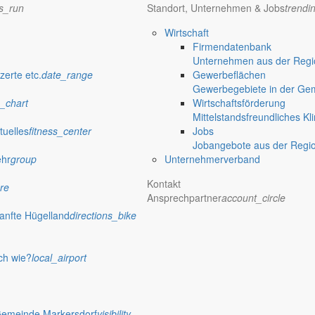
ns_run
Standort, Unternehmen & Jobs
trendi
Wirtschaft
Firmendatenbank
Unternehmen aus der Regio
zerte etc.
date_range
Gewerbeflächen
Gewerbegebiete in der Ge
_chart
Wirtschaftsförderung
Mittelstandsfreundliches Kl
tuelles
fitness_center
Jobs
Jobangebote aus der Regi
ehr
group
Unternehmerverband
Kontakt
re
Ansprechpartner
account_circle
anfte Hügelland
directions_bike
ch wie?
local_airport
Gemeinde Markersdorf
visibility