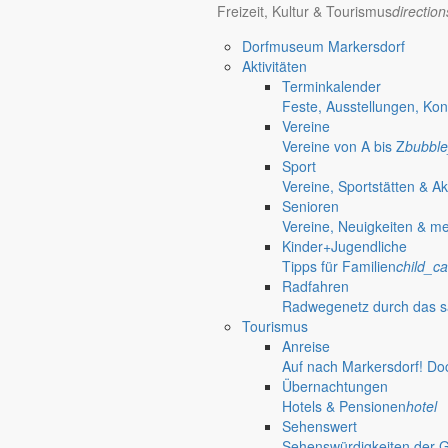
Freizeit, Kultur & Tourismus
directio
Dorfmuseum Markersdorf
Aktivitäten
Terminkalender
Feste, Ausstellungen, Kon
Vereine
Vereine von A bis Z
bubble
Sport
Vereine, Sportstätten & Ak
Senioren
Vereine, Neuigkeiten & m
Kinder+Jugendliche
Tipps für Familien
child_ca
Radfahren
Radwegenetz durch das s
Tourismus
Anreise
Auf nach Markersdorf! Do
Übernachtungen
Friedersdorf
Hotels & Pensionen
hotel
Pfaffendorf
Sehenswert
Jauernick-Buschbach
Sehenswürdigkeiten der 