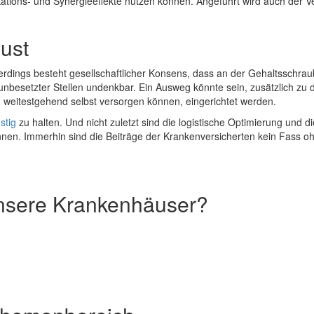
kations- und Synergieeffekte nutzen können. Angeführt wird auch der Ve
ust
lerdings besteht gesellschaftlicher Konsens, dass an der Gehaltsschr
r unbesetzter Stellen undenkbar. Ein Ausweg könnte sein, zusätzlich zu
ch weitestgehend selbst versorgen können, eingerichtet werden.
stig
zu halten. Und nicht zuletzt sind die logistische Optimierung und 
önnen. Immerhin sind die Beiträge der Krankenversicherten kein Fass 
unsere Krankenhäuser?