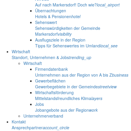
Auf nach Markersdorf! Doch wie?
local_airport
Übernachtungen
Hotels & Pensionen
hotel
Sehenswert
Sehenswürdigkeiten der Gemeinde
Markersdorf
visibility
Ausflugsziele in der Region
Tipps für Sehenswertes im Umland
local_see
Wirtschaft
Standort, Unternehmen & Jobs
trending_up
Wirtschaft
Firmendatenbank
Unternehmen aus der Region von A bis Z
business
Gewerbeflächen
Gewerbegebiete in der Gemeinde
streetview
Wirtschaftsförderung
Mittelstandsfreundliches Klima
layers
Jobs
Jobangebote aus der Region
work
Unternehmerverband
Kontakt
Ansprechpartner
account_circle