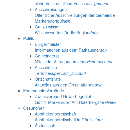
sicherheitsrechtliche Erlasse
assignment
Ausschreibungen
Öffentliche Ausschreibungen der Gemeinde
Markersdorf
publish
Gut zu wissen
Wissenswertes für die Region
done
Politik
Bürgermeister
Informationen aus dem Rathaus
person
Gemeinderat
Mitglieder & Tagungen
supervisor_account
Ausschüsse
Termine
supervisor_account
Ortschaftsräte
Aktuelles aus den Ortschaften
people
Kommunale Verbände
Zweckverband Gewerbegebiet
Görlitz-Markersdorf Am Hoterberg
streetview
Gesundheit
Apothekenbereitschaft
Apothekenbereitschaft in Görlitz
store
Ärzteschaft