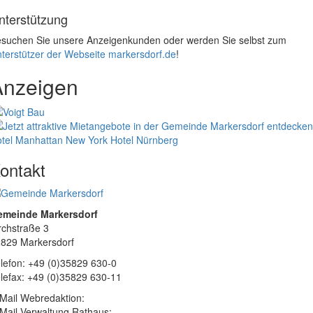
nterstützung
suchen Sie unsere Anzeigenkunden oder werden Sie selbst zum
terstützer der Webseite markersdorf.de
!
Anzeigen
tel Manhattan New York
Hotel Nürnberg
ontakt
emeinde Markersdorf
rchstraße 3
829 Markersdorf
lefon: +49 (0)35829 630-0
lefax: +49 (0)35829 630-11
Mail Webredaktion:
Mail Verwaltung Rathaus: