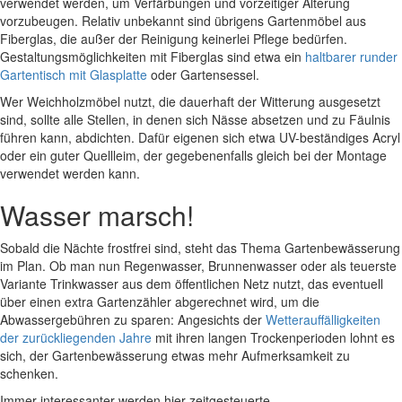
verwendet werden, um Verfärbungen und vorzeitiger Alterung
vorzubeugen. Relativ unbekannt sind übrigens Gartenmöbel aus
Fiberglas, die außer der Reinigung keinerlei Pflege bedürfen.
Gestaltungsmöglichkeiten mit Fiberglas sind etwa ein
haltbarer runder
Gartentisch mit Glasplatte
oder Gartensessel.
Wer Weichholzmöbel nutzt, die dauerhaft der Witterung ausgesetzt
sind, sollte alle Stellen, in denen sich Nässe absetzen und zu Fäulnis
führen kann, abdichten. Dafür eigenen sich etwa UV-beständiges Acryl
oder ein guter Quellleim, der gegebenenfalls gleich bei der Montage
verwendet werden kann.
Wasser marsch!
Sobald die Nächte frostfrei sind, steht das Thema Gartenbewässerung
im Plan. Ob man nun Regenwasser, Brunnenwasser oder als teuerste
Variante Trinkwasser aus dem öffentlichen Netz nutzt, das eventuell
über einen extra Gartenzähler abgerechnet wird, um die
Abwassergebühren zu sparen: Angesichts der
Wetterauffälligkeiten
der zurückliegenden Jahre
mit ihren langen Trockenperioden lohnt es
sich, der Gartenbewässerung etwas mehr Aufmerksamkeit zu
schenken.
Immer interessanter werden hier zeitgesteuerte