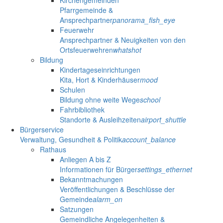
Pfarrgemeinde &
Ansprechpartner
panorama_fish_eye
Feuerwehr
Ansprechpartner & Neuigkeiten von den
Ortsfeuerwehren
whatshot
Bildung
Kindertageseinrichtungen
Kita, Hort & Kinderhäuser
mood
Schulen
Bildung ohne weite Wege
school
Fahrbibliothek
Standorte & Ausleihzeiten
airport_shuttle
Bürgerservice
Verwaltung, Gesundheit & Politik
account_balance
Rathaus
Anliegen A bis Z
Informationen für Bürger
settings_ethernet
Bekanntmachungen
Veröffentlichungen & Beschlüsse der
Gemeinde
alarm_on
Satzungen
Gemeindliche Angelegenheiten &