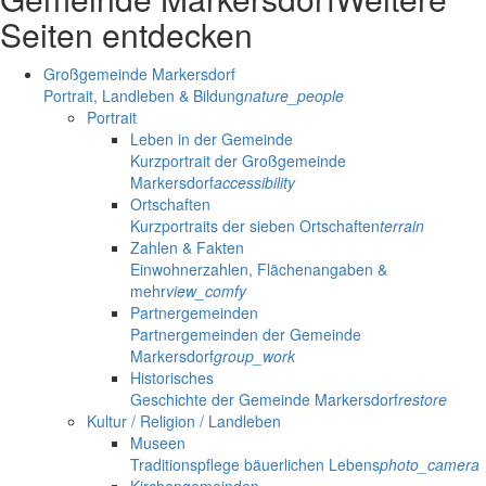
Seiten entdecken
Großgemeinde Markersdorf
Portrait, Landleben & Bildung
nature_people
Portrait
Leben in der Gemeinde
Kurzportrait der Großgemeinde
Markersdorf
accessibility
Ortschaften
Kurzportraits der sieben Ortschaften
terrain
Zahlen & Fakten
Einwohnerzahlen, Flächenangaben &
mehr
view_comfy
Partnergemeinden
Partnergemeinden der Gemeinde
Markersdorf
group_work
Historisches
Geschichte der Gemeinde Markersdorf
restore
Kultur / Religion / Landleben
Museen
Traditionspflege bäuerlichen Lebens
photo_camera
Kirchengemeinden