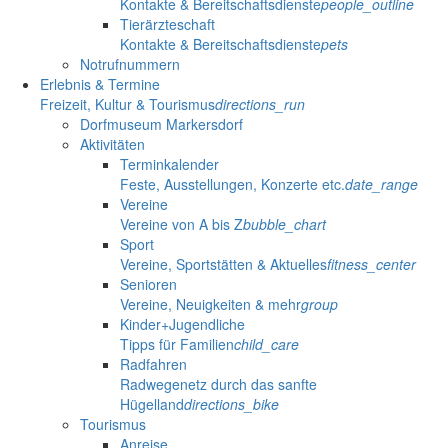
Kontakte & Bereitschaftsdienste
people_outline
Tierärzteschaft
Kontakte & Bereitschaftsdienste
pets
Notrufnummern
Erlebnis & Termine
Freizeit, Kultur & Tourismus
directions_run
Dorfmuseum Markersdorf
Aktivitäten
Terminkalender
Feste, Ausstellungen, Konzerte etc.
date_range
Vereine
Vereine von A bis Z
bubble_chart
Sport
Vereine, Sportstätten & Aktuelles
fitness_center
Senioren
Vereine, Neuigkeiten & mehr
group
Kinder+Jugendliche
Tipps für Familien
child_care
Radfahren
Radwegenetz durch das sanfte
Hügelland
directions_bike
Tourismus
Anreise