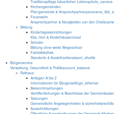
Traditionspflege bäuerlichen Lebens
photo_camera
Kirchengemeinden
Pfarrgemeinde & Ansprechpartner
panorama_fish_
Feuerwehr
Ansprechpartner & Neuigkeiten von den Ortsfeuer
Bildung
Kindertageseinrichtungen
Kita, Hort & Kinderhäuser
mood
Schulen
Bildung ohne weite Wege
school
Fahrbibliothek
Standorte & Ausleihzeiten
airport_shuttle
Bürgerservice
Verwaltung, Gesundheit & Politik
account_balance
Rathaus
Anliegen A bis Z
Informationen für Bürger
settings_ethernet
Bekanntmachungen
Veröffentlichungen & Beschlüsse der Gemeinde
ala
Satzungen
Gemeindliche Angelegenheiten & sicherheitsrechtli
Ausschreibungen
Öffentliche Ausschreibungen der Gemeinde Marker