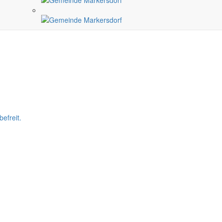
ai im Einsatz war.
efreit.