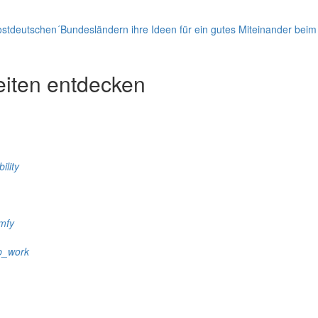
stdeutschen´Bundesländern ihre Ideen für ein gutes Miteinander bei
eiten entdecken
ility
mfy
p_work