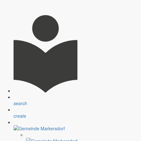
Lausitz und dem DZA herstellen.
Ruhe, Natur und die Nähe zu kulturellen Highlights.
search
create
lderungen gearbeitet.