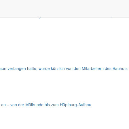
25 zurück
son ab. Gleichzeitig verabschiedet das Team Herrn Müller, der seit M
aun verfangen hatte, wurde kürzlich von den Mitarbeitern des Bauhofs b
n an – von der Müllrunde bis zum Hüpfburg-Aufbau.