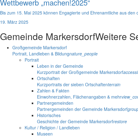
Wettbewerb „machen!2025“
Bis zum 15. Mai 2025 können Engagierte und Ehrenamtliche aus den o
19. März 2025
Gemeinde Markersdorf
Weitere S
Großgemeinde Markersdorf
Portrait, Landleben & Bildung
nature_people
Portrait
Leben in der Gemeinde
Kurzportrait der Großgemeinde Markersdorf
accessib
Ortschaften
Kurzportraits der sieben Ortschaften
terrain
Zahlen & Fakten
Einwohnerzahlen, Flächenangaben & mehr
view_co
Partnergemeinden
Partnergemeinden der Gemeinde Markersdorf
grou
Historisches
Geschichte der Gemeinde Markersdorf
restore
Kultur / Religion / Landleben
Museen