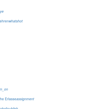
eye
wehren
whatshot
rm_on
che Erlasse
assignment
sdorf
publish