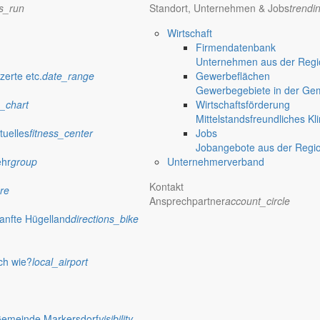
terumstellung zurückhaltend und vorsichtig sein. Vorsicht geboten ist 
ns_run
Standort, Unternehmen & Jobs
trendi
 Hunde verfügen über mehr Enzyme zur Umwandlung
des nur von Pflanz
Wirtschaft
Firmendatenbank
Unternehmen aus der Regio
zerte etc.
date_range
Gewerbeflächen
 und Katz’?
Gewerbegebiete in der Ge
_chart
Wirtschaftsförderung
Mittelstandsfreundliches Kl
tuelles
fitness_center
Jobs
Jobangebote aus der Regi
ehr
group
Unternehmerverband
Kontakt
re
Themenbereich
Ansprechpartner
account_circle
anfte Hügelland
directions_bike
er Aktion „Kommunen am Limit“
ch wie?
local_airport
ie angespannte Finanzlage der Kommunen aufmerksam.
Gemeinde Markersdorf
visibility