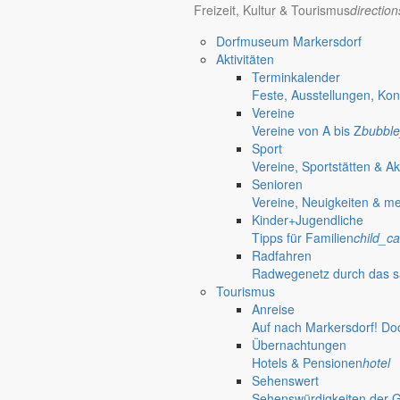
Ist der Hund erst einmal sein Futter gewohnt, sollte man mit einer Fut
Freizeit, Kultur & Tourismus
directio
nächsten Verwandten, des Wolfes, am besten gedient. Hintergrund:
wenn auch im geringen Maße – pflanzliche Nährstoffe aufnehmen.
Dorfmuseum Markersdorf
Aktivitäten
Ein Beitrag der Redaktion markersdorf.de
Terminkalender
Feste, Ausstellungen, Kon
Verknüpfungen
Was fressen Hund
Vereine
Vereine von A bis Z
bubble
done
Sport
Vereine, Sportstätten & Ak
Gut zu wissen
Senioren
Vereine, Neuigkeiten & m
Wissenswertes für die Region
Kinder+Jugendliche
Tipps für Familien
child_ca
Gut zu wissen
mehr aus diesem 
Radfahren
Radwegenetz durch das s
Angespannte Finanzlage der Kommunen
Tourismus
Anreise
Markersdorf beteiligt sich an bundesweit
Auf nach Markersdorf! Do
Übernachtungen
Am 22. Juni 2026 machten Städte, Landkreise und Gemeinden auf d
Hotels & Pensionen
hotel
23. Juni 2026
Sehenswert
5.000 Euro für gute Einfälle
Sehenswürdigkeiten der 