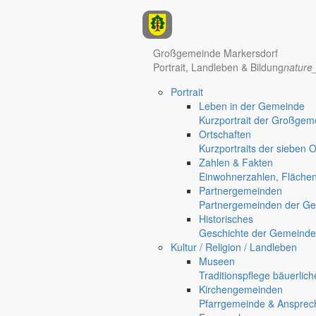
Anzeigen
Großgemeinde Markersdorf
Hotel Manhattan New York
Hotel Nürnberg
Portrait, Landleben & Bildung
nature
Portrait
Regional werben auf markersdorf.de!
anzeigen@gemeinde-markers
Leben in der Gemeinde
Home
Kurzportrait der Großgem
Markersdorf
Ortschaften
Deutsch-Paulsdorf
Kurzportraits der sieben 
Holtendorf
Zahlen & Fakten
Gersdorf
Einwohnerzahlen, Fläche
Partnergemeinden
Friedersdorf
Partnergemeinden der Ge
Pfaffendorf
Historisches
Jauernick-Buschbach
Geschichte der Gemeinde
Tierwohl
Kultur / Religion / Landleben
Museen
Was fressen Hund und Katz
Traditionspflege bäuerlic
Kirchengemeinden
Pfarrgemeinde & Ansprec
Gut zu wissen