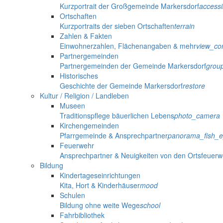
Kurzportrait der Großgemeinde Markersdorf
accessib
Ortschaften
Kurzportraits der sieben Ortschaften
terrain
Zahlen & Fakten
Einwohnerzahlen, Flächenangaben & mehr
view_co
Partnergemeinden
Partnergemeinden der Gemeinde Markersdorf
grou
Historisches
Geschichte der Gemeinde Markersdorf
restore
Kultur / Religion / Landleben
Museen
Traditionspflege bäuerlichen Lebens
photo_camera
Kirchengemeinden
Pfarrgemeinde & Ansprechpartner
panorama_fish_
Feuerwehr
Ansprechpartner & Neuigkeiten von den Ortsfeuer
Bildung
Kindertageseinrichtungen
Kita, Hort & Kinderhäuser
mood
Schulen
Bildung ohne weite Wege
school
Fahrbibliothek