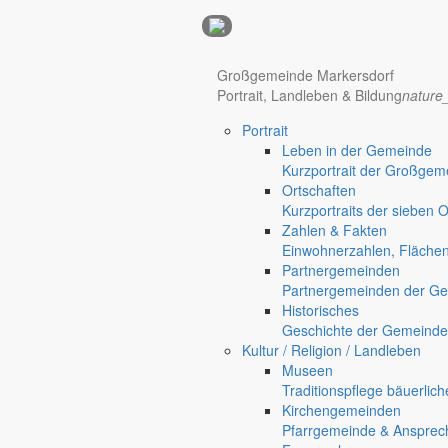
Anzeigen
Hotel Manhattan New York
Hotel Nürnberg
Großgemeinde Markersdorf
Portrait, Landleben & Bildung
nature
Portrait
Regional werben auf markersdorf.de!
anzeigen@gemeinde-markers
Leben in der Gemeinde
Home
Kurzportrait der Großgem
Markersdorf
Ortschaften
Deutsch-Paulsdorf
Kurzportraits der sieben 
Holtendorf
Zahlen & Fakten
Gersdorf
Einwohnerzahlen, Fläche
Partnergemeinden
Friedersdorf
Partnergemeinden der Ge
Pfaffendorf
Historisches
Jauernick-Buschbach
Geschichte der Gemeinde
Gesellschaft
Kultur / Religion / Landleben
Museen
Spielzeugwaffen für Kinder?
Traditionspflege bäuerlic
Kirchengemeinden
Pfarrgemeinde & Ansprec
Gut zu wissen