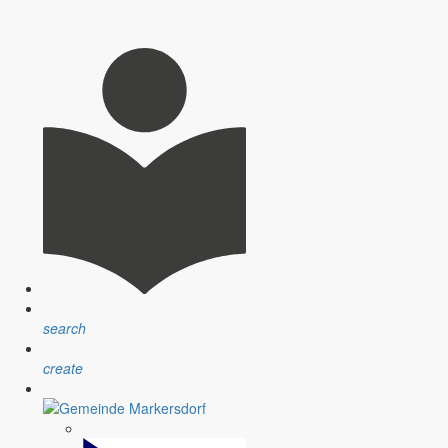
Lausitz und dem DZA herstellen.
search
create