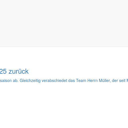
chen anspricht, suchen viele nach dem einen Ort, der alles vereint: 
rwege
erwegewarte in der Gemeinde an der Erneuerung von Wanderwegbeschi
25 zurück
son ab. Gleichzeitig verabschiedet das Team Herrn Müller, der seit M