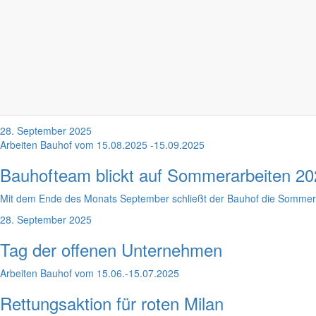
Während der Trend zum ‚Slow Travel‘ und Heimaturlaub immer mehr Mens
8. Februar 2026
Ortswanderwegewarte erneuern Wegemarkierungen
Neue Beschilderung für regionale Wande
In den vergangenen zwei Jahren haben die ehrenamtlichen Ortswand
28. September 2025
Arbeiten Bauhof vom 15.08.2025 -15.09.2025
Bauhofteam blickt auf Sommerarbeiten 20
Mit dem Ende des Monats September schließt der Bauhof die Sommersai
28. September 2025
Tag der offenen Unternehmen
Arbeiten Bauhof vom 15.06.-15.07.2025
Rettungsaktion für roten Milan