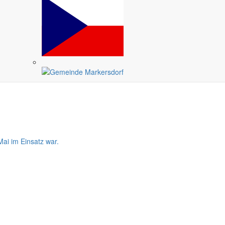
Ruhe, Natur und die Nähe zu kulturellen Highlights.
lderungen gearbeitet.
ai im Einsatz war.