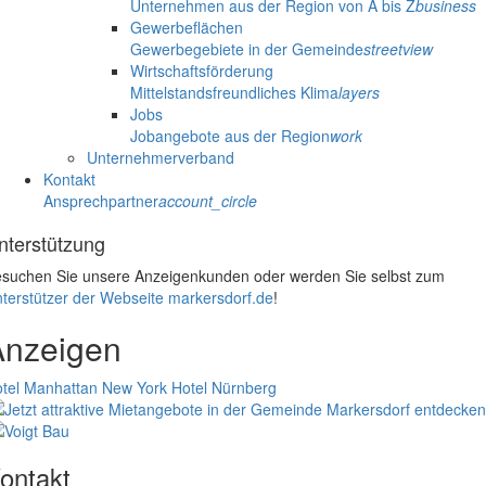
Unternehmen aus der Region von A bis Z
business
Gewerbeflächen
Gewerbegebiete in der Gemeinde
streetview
Wirtschaftsförderung
Mittelstandsfreundliches Klima
layers
Jobs
Jobangebote aus der Region
work
Unternehmerverband
Kontakt
Ansprechpartner
account_circle
nterstützung
suchen Sie unsere Anzeigenkunden oder werden Sie selbst zum
terstützer der Webseite markersdorf.de
!
Anzeigen
tel Manhattan New York
Hotel Nürnberg
ontakt