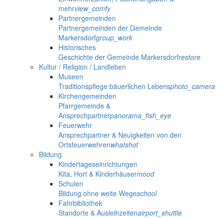
mehr
view_comfy
Partnergemeinden
Partnergemeinden der Gemeinde
Markersdorf
group_work
Historisches
Geschichte der Gemeinde Markersdorf
restore
Kultur / Religion / Landleben
Museen
Traditionspflege bäuerlichen Lebens
photo_camera
Kirchengemeinden
Pfarrgemeinde &
Ansprechpartner
panorama_fish_eye
Feuerwehr
Ansprechpartner & Neuigkeiten von den
Ortsfeuerwehren
whatshot
Bildung
Kindertageseinrichtungen
Kita, Hort & Kinderhäuser
mood
Schulen
Bildung ohne weite Wege
school
Fahrbibliothek
Standorte & Ausleihzeiten
airport_shuttle