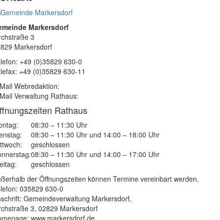
emeinde Markersdorf
rchstraße 3
829 Markersdorf
lefon: +49 (0)35829 630-0
lefax: +49 (0)35829 630-11
Mail Webredaktion:
Mail Verwaltung Rathaus:
ffnungszeiten Rathaus
ntag:
08:30 – 11:30 Uhr
enstag:
08:30 – 11:30 Uhr und 14:00 – 18:00 Uhr
ttwoch:
geschlossen
nnerstag:
08:30 – 11:30 Uhr und 14:00 – 17:00 Uhr
eitag:
geschlossen
ßerhalb der Öffnungszeiten können Termine vereinbart werden.
lefon: 035829 630-0
schrift: Gemeindeverwaltung Markersdorf,
rchstraße 3, 02829 Markersdorf
mepage: www.markersdorf.de