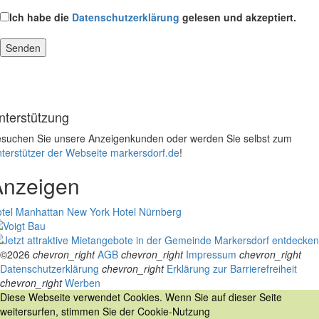
Ich habe die
Datenschutzerklärung
gelesen und akzeptiert.
nterstützung
suchen Sie unsere Anzeigenkunden oder werden Sie selbst zum
terstützer der Webseite markersdorf.de
!
Anzeigen
tel Manhattan New York
Hotel Nürnberg
©2026
chevron_right
AGB
chevron_right
Impressum
chevron_right
Datenschutzerklärung
chevron_right
Erklärung zur Barrierefreiheit
chevron_right
Werben
Diese Webseite verwendet Cookies. Wenn Sie auf dieser Seite
weitersurfen, stimmen Sie der Cookie-Nutzung