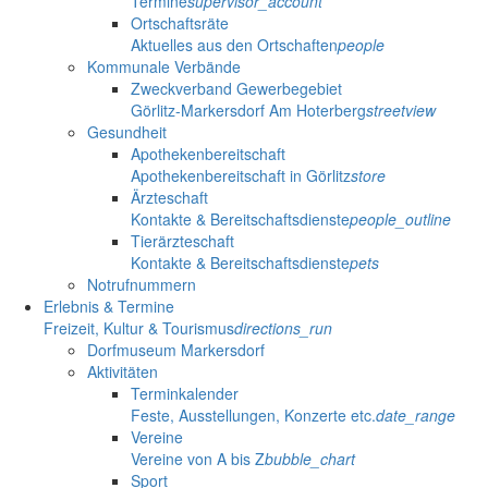
Termine
supervisor_account
Ortschaftsräte
Aktuelles aus den Ortschaften
people
Kommunale Verbände
Zweckverband Gewerbegebiet
Görlitz-Markersdorf Am Hoterberg
streetview
Gesundheit
Apothekenbereitschaft
Apothekenbereitschaft in Görlitz
store
Ärzteschaft
Kontakte & Bereitschaftsdienste
people_outline
Tierärzteschaft
Kontakte & Bereitschaftsdienste
pets
Notrufnummern
Erlebnis & Termine
Freizeit, Kultur & Tourismus
directions_run
Dorfmuseum Markersdorf
Aktivitäten
Terminkalender
Feste, Ausstellungen, Konzerte etc.
date_range
Vereine
Vereine von A bis Z
bubble_chart
Sport