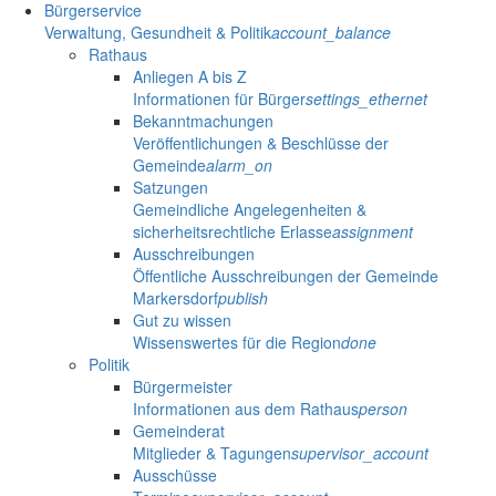
Bürgerservice
Verwaltung, Gesundheit & Politik
account_balance
Rathaus
Anliegen A bis Z
Informationen für Bürger
settings_ethernet
Bekanntmachungen
Veröffentlichungen & Beschlüsse der
Gemeinde
alarm_on
Satzungen
Gemeindliche Angelegenheiten &
sicherheitsrechtliche Erlasse
assignment
Ausschreibungen
Öffentliche Ausschreibungen der Gemeinde
Markersdorf
publish
Gut zu wissen
Wissenswertes für die Region
done
Politik
Bürgermeister
Informationen aus dem Rathaus
person
Gemeinderat
Mitglieder & Tagungen
supervisor_account
Ausschüsse