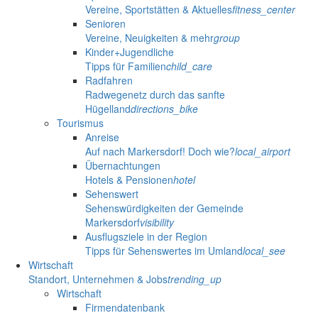
Vereine, Sportstätten & Aktuelles
fitness_center
Senioren
Vereine, Neuigkeiten & mehr
group
Kinder+Jugendliche
Tipps für Familien
child_care
Radfahren
Radwegenetz durch das sanfte
Hügelland
directions_bike
Tourismus
Anreise
Auf nach Markersdorf! Doch wie?
local_airport
Übernachtungen
Hotels & Pensionen
hotel
Sehenswert
Sehenswürdigkeiten der Gemeinde
Markersdorf
visibility
Ausflugsziele in der Region
Tipps für Sehenswertes im Umland
local_see
Wirtschaft
Standort, Unternehmen & Jobs
trending_up
Wirtschaft
Firmendatenbank