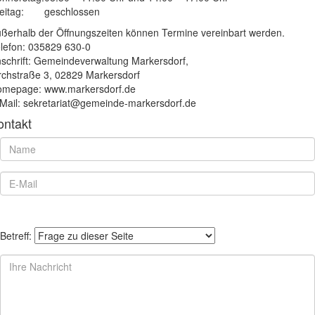
eitag:
geschlossen
ßerhalb der Öffnungszeiten können Termine vereinbart werden.
lefon: 035829 630-0
schrift: Gemeindeverwaltung Markersdorf,
rchstraße 3, 02829 Markersdorf
mepage: www.markersdorf.de
Mail: sekretariat@gemeinde-markersdorf.de
ontakt
Betreff: