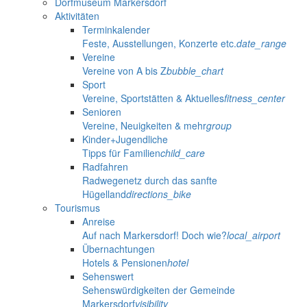
Dorfmuseum Markersdorf
Aktivitäten
Terminkalender
Feste, Ausstellungen, Konzerte etc.
date_range
Vereine
Vereine von A bis Z
bubble_chart
Sport
Vereine, Sportstätten & Aktuelles
fitness_center
Senioren
Vereine, Neuigkeiten & mehr
group
Kinder+Jugendliche
Tipps für Familien
child_care
Radfahren
Radwegenetz durch das sanfte
Hügelland
directions_bike
Tourismus
Anreise
Auf nach Markersdorf! Doch wie?
local_airport
Übernachtungen
Hotels & Pensionen
hotel
Sehenswert
Sehenswürdigkeiten der Gemeinde
Markersdorf
visibility