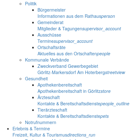
Politik
Bürgermeister
Informationen aus dem Rathaus
person
Gemeinderat
Mitglieder & Tagungen
supervisor_account
Ausschüsse
Termine
supervisor_account
Ortschaftsräte
Aktuelles aus den Ortschaften
people
Kommunale Verbände
Zweckverband Gewerbegebiet
Görlitz-Markersdorf Am Hoterberg
streetview
Gesundheit
Apothekenbereitschaft
Apothekenbereitschaft in Görlitz
store
Ärzteschaft
Kontakte & Bereitschaftsdienste
people_outline
Tierärzteschaft
Kontakte & Bereitschaftsdienste
pets
Notrufnummern
Erlebnis & Termine
Freizeit, Kultur & Tourismus
directions_run