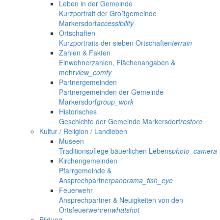
Leben in der Gemeinde
Kurzportrait der Großgemeinde
Markersdorf
accessibility
Ortschaften
Kurzportraits der sieben Ortschaften
terrain
Zahlen & Fakten
Einwohnerzahlen, Flächenangaben &
mehr
view_comfy
Partnergemeinden
Partnergemeinden der Gemeinde
Markersdorf
group_work
Historisches
Geschichte der Gemeinde Markersdorf
restore
Kultur / Religion / Landleben
Museen
Traditionspflege bäuerlichen Lebens
photo_camera
Kirchengemeinden
Pfarrgemeinde &
Ansprechpartner
panorama_fish_eye
Feuerwehr
Ansprechpartner & Neuigkeiten von den
Ortsfeuerwehren
whatshot
Bildung