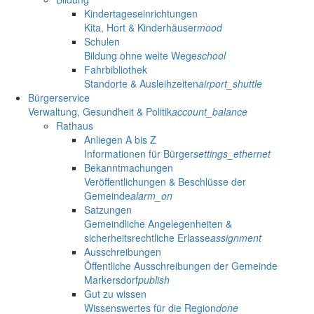
Kindertageseinrichtungen
Kita, Hort & Kinderhäuser
mood
Schulen
Bildung ohne weite Wege
school
Fahrbibliothek
Standorte & Ausleihzeiten
airport_shuttle
Bürgerservice
Verwaltung, Gesundheit & Politik
account_balance
Rathaus
Anliegen A bis Z
Informationen für Bürger
settings_ethernet
Bekanntmachungen
Veröffentlichungen & Beschlüsse der
Gemeinde
alarm_on
Satzungen
Gemeindliche Angelegenheiten &
sicherheitsrechtliche Erlasse
assignment
Ausschreibungen
Öffentliche Ausschreibungen der Gemeinde
Markersdorf
publish
Gut zu wissen
Wissenswertes für die Region
done