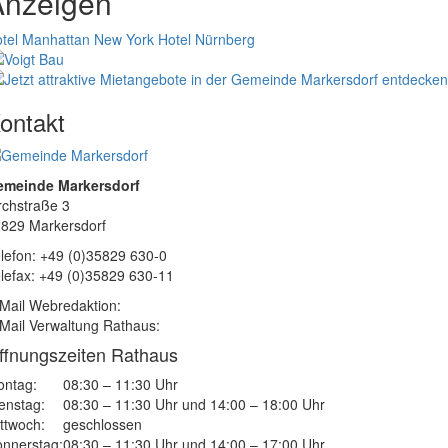
Anzeigen
tel Manhattan New York
Hotel Nürnberg
ontakt
emeinde Markersdorf
rchstraße 3
829 Markersdorf
lefon: +49 (0)35829 630-0
lefax: +49 (0)35829 630-11
Mail Webredaktion:
Mail Verwaltung Rathaus:
ffnungszeiten Rathaus
ntag:
08:30 – 11:30 Uhr
enstag:
08:30 – 11:30 Uhr und 14:00 – 18:00 Uhr
ttwoch:
geschlossen
nnerstag:
08:30 – 11:30 Uhr und 14:00 – 17:00 Uhr