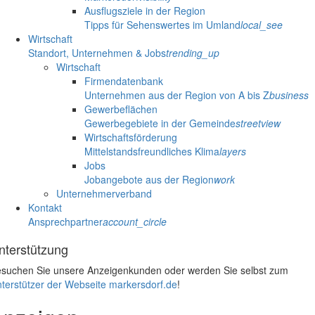
Ausflugsziele in der Region
Tipps für Sehenswertes im Umland
local_see
Wirtschaft
Standort, Unternehmen & Jobs
trending_up
Wirtschaft
Firmendatenbank
Unternehmen aus der Region von A bis Z
business
Gewerbeflächen
Gewerbegebiete in der Gemeinde
streetview
Wirtschaftsförderung
Mittelstandsfreundliches Klima
layers
Jobs
Jobangebote aus der Region
work
Unternehmerverband
Kontakt
Ansprechpartner
account_circle
nterstützung
suchen Sie unsere Anzeigenkunden oder werden Sie selbst zum
terstützer der Webseite markersdorf.de
!