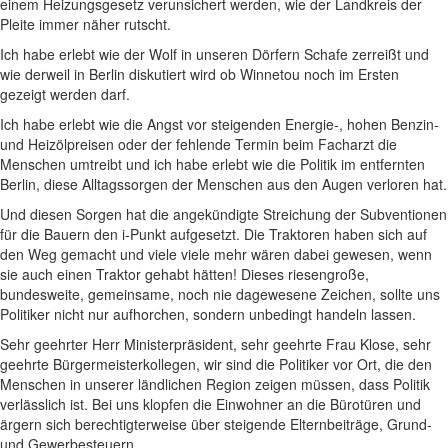
einem Heizungsgesetz verunsichert werden, wie der Landkreis der
Pleite immer näher rutscht.
Ich habe erlebt wie der Wolf in unseren Dörfern Schafe zerreißt und
wie derweil in Berlin diskutiert wird ob Winnetou noch im Ersten
gezeigt werden darf.
Ich habe erlebt wie die Angst vor steigenden Energie-, hohen Benzin-
und Heizölpreisen oder der fehlende Termin beim Facharzt die
Menschen umtreibt und ich habe erlebt wie die Politik im entfernten
Berlin, diese Alltagssorgen der Menschen aus den Augen verloren hat.
Und diesen Sorgen hat die angekündigte Streichung der Subventionen
für die Bauern den i-Punkt aufgesetzt. Die Traktoren haben sich auf
den Weg gemacht und viele viele mehr wären dabei gewesen, wenn
sie auch einen Traktor gehabt hätten! Dieses riesengroße,
bundesweite, gemeinsame, noch nie dagewesene Zeichen, sollte uns
Politiker nicht nur aufhorchen, sondern unbedingt handeln lassen.
Sehr geehrter Herr Ministerpräsident, sehr geehrte Frau Klose, sehr
geehrte Bürgermeisterkollegen, wir sind die Politiker vor Ort, die den
Menschen in unserer ländlichen Region zeigen müssen, dass Politik
verlässlich ist. Bei uns klopfen die Einwohner an die Bürotüren und
ärgern sich berechtigterweise über steigende Elternbeiträge, Grund-
und Gewerbesteuern.