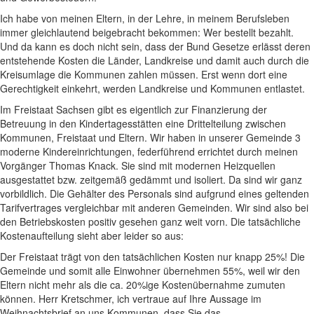
Ich habe von meinen Eltern, in der Lehre, in meinem Berufsleben
immer gleichlautend beigebracht bekommen: Wer bestellt bezahlt.
Und da kann es doch nicht sein, dass der Bund Gesetze erlässt deren
entstehende Kosten die Länder, Landkreise und damit auch durch die
Kreisumlage die Kommunen zahlen müssen. Erst wenn dort eine
Gerechtigkeit einkehrt, werden Landkreise und Kommunen entlastet.
Im Freistaat Sachsen gibt es eigentlich zur Finanzierung der
Betreuung in den Kindertagesstätten eine Drittelteilung zwischen
Kommunen, Freistaat und Eltern. Wir haben in unserer Gemeinde 3
moderne Kindereinrichtungen, federführend errichtet durch meinen
Vorgänger Thomas Knack. Sie sind mit modernen Heizquellen
ausgestattet bzw. zeitgemäß gedämmt und isoliert. Da sind wir ganz
vorbildlich. Die Gehälter des Personals sind aufgrund eines geltenden
Tarifvertrages vergleichbar mit anderen Gemeinden. Wir sind also bei
den Betriebskosten positiv gesehen ganz weit vorn. Die tatsächliche
Kostenaufteilung sieht aber leider so aus:
Der Freistaat trägt von den tatsächlichen Kosten nur knapp 25%! Die
Gemeinde und somit alle Einwohner übernehmen 55%, weil wir den
Eltern nicht mehr als die ca. 20%ige Kostenübernahme zumuten
können. Herr Kretschmer, ich vertraue auf Ihre Aussage im
Weihnachtsbrief an uns Kommunen, dass Sie das