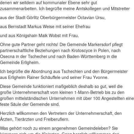
denen wir seitdem auf kommunaler Ebene sehr gut
zusammenarbeiten. Ich begrüße meine Amtskollegen und Mitstreiter
aus der Stadt Görlitz Oberbürgermeister Octavian Ursu,
aus Bernstadt Markus Weise mit seiner Ehefrau
und aus Königshain Maik Wobst mit Frau.
Ohne gute Partner geht nichts! Die Gemeinde Markersdorf pflegt
partnerschaftliche Beziehungen nach Krotoscyce in Polen, nach
Osecna in der Tschechei und nach Baden-Württemberg in die
Gemeinde Erligheim.
Ich begrüße die Abordnung aus Tschechien und den Bürgermeister
aus Erligheim Rainer Schäuffele und seiner Frau Yvonne.
Diese Gemeinde funktioniert maßgeblich deshalb so gut, weil die
große Unternehmerschaft vom kleinen 1-Mann-Betrieb bis zu den
großen mittelständischen Unternehmen mit über 100 Angestellten eine
feste Säule der Gemeinde sind.
Herzlich willkommen den Vertretern der Unternehmerschaft, den
Ärzten, Tierärzten und Freiberuflern.
Was gehört noch zu einem angenehmen Gemeindeleben? Sie
kümmern sich um die Kleinsten. Ganz herzlich willkommen den