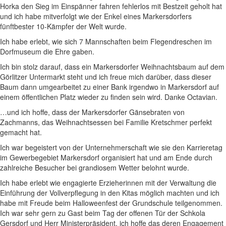
Horka den Sieg im Einspänner fahren fehlerlos mit Bestzeit geholt hat
und ich habe mitverfolgt wie der Enkel eines Markersdorfers
fünftbester 10-Kämpfer der Welt wurde.
Ich habe erlebt, wie sich 7 Mannschaften beim Flegendreschen im
Dorfmuseum die Ehre gaben.
Ich bin stolz darauf, dass ein Markersdorfer Weihnachtsbaum auf dem
Görlitzer Untermarkt steht und ich freue mich darüber, dass dieser
Baum dann umgearbeitet zu einer Bank irgendwo in Markersdorf auf
einem öffentlichen Platz wieder zu finden sein wird. Danke Octavian.
…und ich hoffe, dass der Markersdorfer Gänsebraten von
Zachmanns, das Weihnachtsessen bei Familie Kretschmer perfekt
gemacht hat.
Ich war begeistert von der Unternehmerschaft wie sie den Karrieretag
im Gewerbegebiet Markersdorf organisiert hat und am Ende durch
zahlreiche Besucher bei grandiosem Wetter belohnt wurde.
Ich habe erlebt wie engagierte Erzieherinnen mit der Verwaltung die
Einführung der Vollverpflegung in den Kitas möglich machten und ich
habe mit Freude beim Halloweenfest der Grundschule teilgenommen.
Ich war sehr gern zu Gast beim Tag der offenen Tür der Schkola
Gersdorf und Herr Ministerpräsident, ich hoffe das deren Engagement