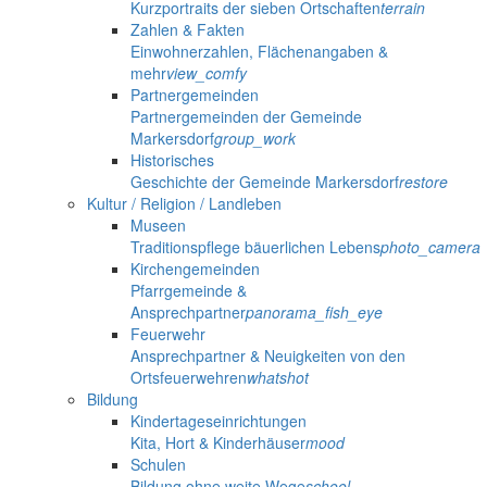
Kurzportraits der sieben Ortschaften
terrain
Zahlen & Fakten
Einwohnerzahlen, Flächenangaben &
mehr
view_comfy
Partnergemeinden
Partnergemeinden der Gemeinde
Markersdorf
group_work
Historisches
Geschichte der Gemeinde Markersdorf
restore
Kultur / Religion / Landleben
Museen
Traditionspflege bäuerlichen Lebens
photo_camera
Kirchengemeinden
Pfarrgemeinde &
Ansprechpartner
panorama_fish_eye
Feuerwehr
Ansprechpartner & Neuigkeiten von den
Ortsfeuerwehren
whatshot
Bildung
Kindertageseinrichtungen
Kita, Hort & Kinderhäuser
mood
Schulen
Bildung ohne weite Wege
school