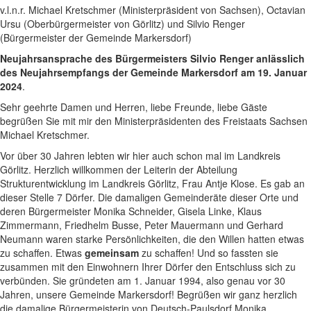
v.l.n.r. Michael Kretschmer (Ministerpräsident von Sachsen), Octavian
Ursu (Oberbürgermeister von Görlitz) und Silvio Renger
(Bürgermeister der Gemeinde Markersdorf)
Neujahrsansprache des Bürgermeisters Silvio Renger anlässlich
des Neujahrsempfangs der Gemeinde Markersdorf am 19. Januar
2024
.
Sehr geehrte Damen und Herren, liebe Freunde, liebe Gäste
begrüßen Sie mit mir den Ministerpräsidenten des Freistaats Sachsen
Michael Kretschmer.
Vor über 30 Jahren lebten wir hier auch schon mal im Landkreis
Görlitz. Herzlich willkommen der Leiterin der Abteilung
Strukturentwicklung im Landkreis Görlitz, Frau Antje Klose. Es gab an
dieser Stelle 7 Dörfer. Die damaligen Gemeinderäte dieser Orte und
deren Bürgermeister Monika Schneider, Gisela Linke, Klaus
Zimmermann, Friedhelm Busse, Peter Mauermann und Gerhard
Neumann waren starke Persönlichkeiten, die den Willen hatten etwas
zu schaffen. Etwas
gemeinsam
zu schaffen! Und so fassten sie
zusammen mit den Einwohnern Ihrer Dörfer den Entschluss sich zu
verbünden. Sie gründeten am 1. Januar 1994, also genau vor 30
Jahren, unsere Gemeinde Markersdorf! Begrüßen wir ganz herzlich
die damalige Bürgermeisterin von Deutsch-Paulsdorf Monika