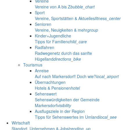
Vereine
Vereine von A bis Z
bubble_chart
Sport
Vereine, Sportstätten & Aktuelles
fitness_center
Senioren
Vereine, Neuigkeiten & mehr
group
Kinder+Jugendliche
Tipps für Familien
child_care
Radfahren
Radwegenetz durch das sanfte
Hügelland
directions_bike
Tourismus
Anreise
Auf nach Markersdorf! Doch wie?
local_airport
Übernachtungen
Hotels & Pensionen
hotel
Sehenswert
Sehenswürdigkeiten der Gemeinde
Markersdorf
visibility
Ausflugsziele in der Region
Tipps für Sehenswertes im Umland
local_see
Wirtschaft
Standort, Unternehmen & Jobs
trending_up