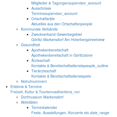
Mitglieder & Tagungen
supervisor_account
Ausschüsse
Termine
supervisor_account
Ortschaftsräte
Aktuelles aus den Ortschaften
people
Kommunale Verbände
Zweckverband Gewerbegebiet
Görlitz-Markersdorf Am Hoterberg
streetview
Gesundheit
Apothekenbereitschaft
Apothekenbereitschaft in Görlitz
store
Ärzteschaft
Kontakte & Bereitschaftsdienste
people_outline
Tierärzteschaft
Kontakte & Bereitschaftsdienste
pets
Notrufnummern
Erlebnis & Termine
Freizeit, Kultur & Tourismus
directions_run
Dorfmuseum Markersdorf
Aktivitäten
Terminkalender
Feste, Ausstellungen, Konzerte etc.
date_range