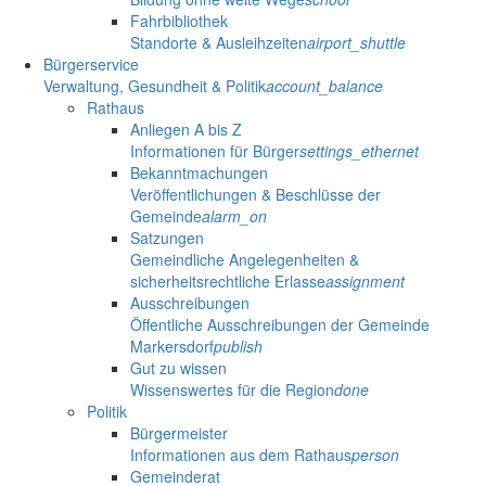
Fahrbibliothek
Standorte & Ausleihzeiten
airport_shuttle
Bürgerservice
Verwaltung, Gesundheit & Politik
account_balance
Rathaus
Anliegen A bis Z
Informationen für Bürger
settings_ethernet
Bekanntmachungen
Veröffentlichungen & Beschlüsse der
Gemeinde
alarm_on
Satzungen
Gemeindliche Angelegenheiten &
sicherheitsrechtliche Erlasse
assignment
Ausschreibungen
Öffentliche Ausschreibungen der Gemeinde
Markersdorf
publish
Gut zu wissen
Wissenswertes für die Region
done
Politik
Bürgermeister
Informationen aus dem Rathaus
person
Gemeinderat