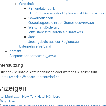
Wirtschaft
Firmendatenbank
Unternehmen aus der Region von A bis Z
business
Gewerbeflächen
Gewerbegebiete in der Gemeinde
streetview
Wirtschaftsförderung
Mittelstandsfreundliches Klima
layers
Jobs
Jobangebote aus der Region
work
Unternehmerverband
Kontakt
Ansprechpartner
account_circle
nterstützung
suchen Sie unsere Anzeigenkunden oder werden Sie selbst zum
terstützer der Webseite markersdorf.de
!
Anzeigen
tel Manhattan New York
Hotel Nürnberg