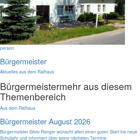
person
Bürgermeister
Aktuelles aus dem Rathaus
Bürgermeister
mehr aus diesem
Themenbereich
Aus dem Rathaus
Bürgermeister August 2026
Bürgermeister Silvio Renger wünscht allen einen guten Start ins neue
Schuljahr und informiert über seine nächsten Termine.