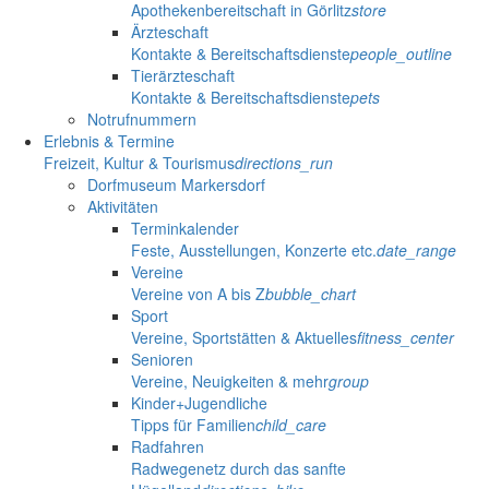
Apothekenbereitschaft in Görlitz
store
Ärzteschaft
Kontakte & Bereitschaftsdienste
people_outline
Tierärzteschaft
Kontakte & Bereitschaftsdienste
pets
Notrufnummern
Erlebnis & Termine
Freizeit, Kultur & Tourismus
directions_run
Dorfmuseum Markersdorf
Aktivitäten
Terminkalender
Feste, Ausstellungen, Konzerte etc.
date_range
Vereine
Vereine von A bis Z
bubble_chart
Sport
Vereine, Sportstätten & Aktuelles
fitness_center
Senioren
Vereine, Neuigkeiten & mehr
group
Kinder+Jugendliche
Tipps für Familien
child_care
Radfahren
Radwegenetz durch das sanfte