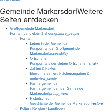
Gemeinde Markersdorf
Weitere
Seiten entdecken
Großgemeinde Markersdorf
Portrait, Landleben & Bildung
nature_people
Portrait
Leben in der Gemeinde
Kurzportrait der Großgemeinde
Markersdorf
accessibility
Ortschaften
Kurzportraits der sieben Ortschaften
terrain
Zahlen & Fakten
Einwohnerzahlen, Flächenangaben &
mehr
view_comfy
Partnergemeinden
Partnergemeinden der Gemeinde
Markersdorf
group_work
Historisches
Geschichte der Gemeinde Markersdorf
restore
Kultur / Religion / Landleben