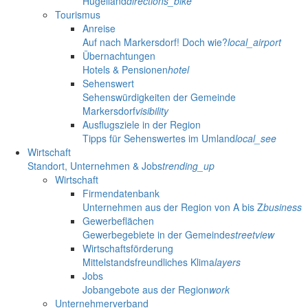
Hügelland
directions_bike
Tourismus
Anreise
Auf nach Markersdorf! Doch wie?
local_airport
Übernachtungen
Hotels & Pensionen
hotel
Sehenswert
Sehenswürdigkeiten der Gemeinde
Markersdorf
visibility
Ausflugsziele in der Region
Tipps für Sehenswertes im Umland
local_see
Wirtschaft
Standort, Unternehmen & Jobs
trending_up
Wirtschaft
Firmendatenbank
Unternehmen aus der Region von A bis Z
business
Gewerbeflächen
Gewerbegebiete in der Gemeinde
streetview
Wirtschaftsförderung
Mittelstandsfreundliches Klima
layers
Jobs
Jobangebote aus der Region
work
Unternehmerverband