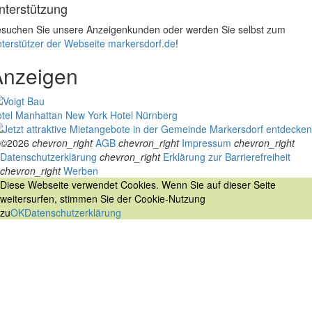
nterstützung
suchen Sie unsere Anzeigenkunden oder werden Sie selbst zum
terstützer der Webseite markersdorf.de
!
Anzeigen
tel Manhattan New York
Hotel Nürnberg
©2026
chevron_right
AGB
chevron_right
Impressum
chevron_right
Datenschutzerklärung
chevron_right
Erklärung zur Barrierefreiheit
chevron_right
Werben
Diese Webseite verwendet Cookies. Wenn Sie auf dieser Seite
weitersurfen, stimmen Sie der Cookie-Nutzung
zu
OK
Datenschutzerklärung