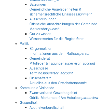
Satzungen
Gemeindliche Angelegenheiten &
sicherheitsrechtliche Erlasse
assignment
Ausschreibungen
Öffentliche Ausschreibungen der Gemeinde
Markersdorf
publish
Gut zu wissen
Wissenswertes für die Region
done
Politik
Bürgermeister
Informationen aus dem Rathaus
person
Gemeinderat
Mitglieder & Tagungen
supervisor_account
Ausschüsse
Termine
supervisor_account
Ortschaftsräte
Aktuelles aus den Ortschaften
people
Kommunale Verbände
Zweckverband Gewerbegebiet
Görlitz-Markersdorf Am Hoterberg
streetview
Gesundheit
Apothekenbereitschaft