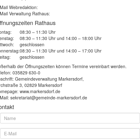
Mail Webredaktion:
Mail Verwaltung Rathaus:
ffnungszeiten Rathaus
ntag:
08:30 – 11:30 Uhr
enstag:
08:30 – 11:30 Uhr und 14:00 – 18:00 Uhr
ttwoch:
geschlossen
nnerstag:
08:30 – 11:30 Uhr und 14:00 – 17:00 Uhr
eitag:
geschlossen
ßerhalb der Öffnungszeiten können Termine vereinbart werden.
lefon: 035829 630-0
schrift: Gemeindeverwaltung Markersdorf,
rchstraße 3, 02829 Markersdorf
mepage: www.markersdorf.de
Mail: sekretariat@gemeinde-markersdorf.de
ontakt