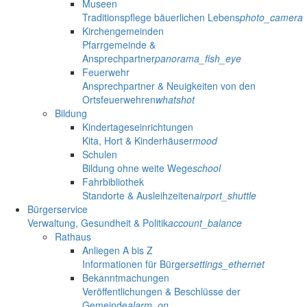
Museen
Traditionspflege bäuerlichen Lebens
photo_camera
Kirchengemeinden
Pfarrgemeinde &
Ansprechpartner
panorama_fish_eye
Feuerwehr
Ansprechpartner & Neuigkeiten von den
Ortsfeuerwehren
whatshot
Bildung
Kindertageseinrichtungen
Kita, Hort & Kinderhäuser
mood
Schulen
Bildung ohne weite Wege
school
Fahrbibliothek
Standorte & Ausleihzeiten
airport_shuttle
Bürgerservice
Verwaltung, Gesundheit & Politik
account_balance
Rathaus
Anliegen A bis Z
Informationen für Bürger
settings_ethernet
Bekanntmachungen
Veröffentlichungen & Beschlüsse der
Gemeinde
alarm_on