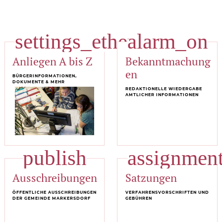
settings_ethernet
alarm_on
Anliegen A bis Z
Bekanntmachung
en
BÜRGERINFORMATIONEN,
DOKUMENTE & MEHR
REDAKTIONELLE WIEDERGABE
AMTLICHER INFORMATIONEN
publish
assignmen
Ausschreibungen
Satzungen
ÖFFENTLICHE AUSSCHREIBUNGEN
VERFAHRENSVORSCHRIFTEN UND
DER GEMEINDE MARKERSDORF
GEBÜHREN