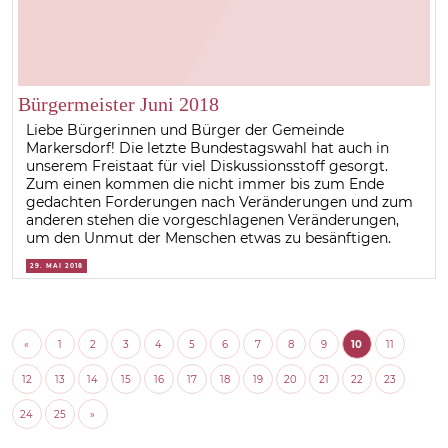
Bürgermeister Juni 2018
Liebe Bürgerinnen und Bürger der Gemeinde
Markersdorf! Die letzte Bundestagswahl hat auch in
unserem Freistaat für viel Diskussionsstoff gesorgt.
Zum einen kommen die nicht immer bis zum Ende
gedachten Forderungen nach Veränderungen und zum
anderen stehen die vorgeschlagenen Veränderungen,
um den Unmut der Menschen etwas zu besänftigen.
29. MAI 2018
«
1
2
3
4
5
6
7
8
9
10
11
12
13
14
15
16
17
18
19
20
21
22
23
24
25
»