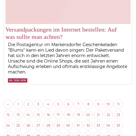
Versandpackungen im Internet bestellen: Auf
was sollte man achten?
Die Postagentur im Markersdorfer Geschenkeladen
"Blums" kann ein Lied davon singen: Der Paketversand
hat sich in den letzten Jahren enorm entwickelt.
Ursache sind die Online Shops, die seit Jahren einen
Aufschwung erleben und oftmals erstklassige Angebote
machen.
28. JUNI 2018
«
1
2
3
4
5
6
7
8
9
10
11
12
13
14
15
16
17
18
19
20
21
22
23
24
25
26
27
28
29
30
31
32
33
34
35