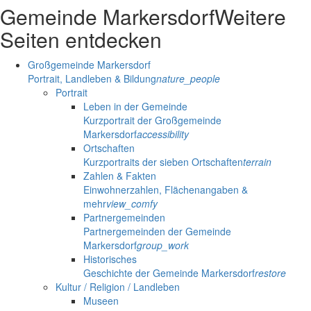
Gemeinde Markersdorf
Weitere
Seiten entdecken
Großgemeinde Markersdorf
Portrait, Landleben & Bildung
nature_people
Portrait
Leben in der Gemeinde
Kurzportrait der Großgemeinde
Markersdorf
accessibility
Ortschaften
Kurzportraits der sieben Ortschaften
terrain
Zahlen & Fakten
Einwohnerzahlen, Flächenangaben &
mehr
view_comfy
Partnergemeinden
Partnergemeinden der Gemeinde
Markersdorf
group_work
Historisches
Geschichte der Gemeinde Markersdorf
restore
Kultur / Religion / Landleben
Museen