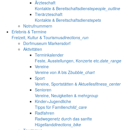
Ärzteschaft
Kontakte & Bereitschaftsdienste
people_outline
Tierärzteschaft
Kontakte & Bereitschaftsdienste
pets
Notrufnummern
Erlebnis & Termine
Freizeit, Kultur & Tourismus
directions_run
Dorfmuseum Markersdorf
Aktivitäten
Terminkalender
Feste, Ausstellungen, Konzerte etc.
date_range
Vereine
Vereine von A bis Z
bubble_chart
Sport
Vereine, Sportstätten & Aktuelles
fitness_center
Senioren
Vereine, Neuigkeiten & mehr
group
Kinder+Jugendliche
Tipps für Familien
child_care
Radfahren
Radwegenetz durch das sanfte
Hügelland
directions_bike