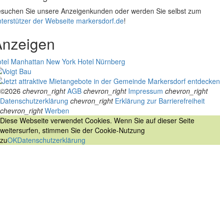
suchen Sie unsere Anzeigenkunden oder werden Sie selbst zum
terstützer der Webseite markersdorf.de
!
Anzeigen
tel Manhattan New York
Hotel Nürnberg
©2026
chevron_right
AGB
chevron_right
Impressum
chevron_right
Datenschutzerklärung
chevron_right
Erklärung zur Barrierefreiheit
chevron_right
Werben
Diese Webseite verwendet Cookies. Wenn Sie auf dieser Seite
weitersurfen, stimmen Sie der Cookie-Nutzung
zu
OK
Datenschutzerklärung