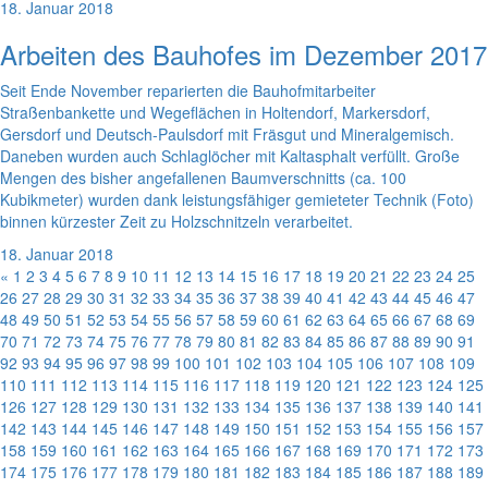
18. Januar 2018
Arbeiten des Bauhofes im Dezember 2017
Seit Ende November reparierten die Bauhofmitarbeiter
Straßenbankette und Wegeflächen in Holtendorf, Markersdorf,
Gersdorf und Deutsch-Paulsdorf mit Fräsgut und Mineralgemisch.
Daneben wurden auch Schlaglöcher mit Kaltasphalt verfüllt. Große
Mengen des bisher angefallenen Baumverschnitts (ca. 100
Kubikmeter) wurden dank leistungsfähiger gemieteter Technik (Foto)
binnen kürzester Zeit zu Holzschnitzeln verarbeitet.
18. Januar 2018
«
1
2
3
4
5
6
7
8
9
10
11
12
13
14
15
16
17
18
19
20
21
22
23
24
25
26
27
28
29
30
31
32
33
34
35
36
37
38
39
40
41
42
43
44
45
46
47
48
49
50
51
52
53
54
55
56
57
58
59
60
61
62
63
64
65
66
67
68
69
70
71
72
73
74
75
76
77
78
79
80
81
82
83
84
85
86
87
88
89
90
91
92
93
94
95
96
97
98
99
100
101
102
103
104
105
106
107
108
109
110
111
112
113
114
115
116
117
118
119
120
121
122
123
124
125
126
127
128
129
130
131
132
133
134
135
136
137
138
139
140
141
142
143
144
145
146
147
148
149
150
151
152
153
154
155
156
157
158
159
160
161
162
163
164
165
166
167
168
169
170
171
172
173
174
175
176
177
178
179
180
181
182
183
184
185
186
187
188
189