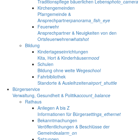
Traditionspflege bäuerlichen Lebens
photo_camera
Kirchengemeinden
Pfarrgemeinde &
Ansprechpartner
panorama_fish_eye
Feuerwehr
Ansprechpartner & Neuigkeiten von den
Ortsfeuerwehren
whatshot
Bildung
Kindertageseinrichtungen
Kita, Hort & Kinderhäuser
mood
Schulen
Bildung ohne weite Wege
school
Fahrbibliothek
Standorte & Ausleihzeiten
airport_shuttle
Bürgerservice
Verwaltung, Gesundheit & Politik
account_balance
Rathaus
Anliegen A bis Z
Informationen für Bürger
settings_ethernet
Bekanntmachungen
Veröffentlichungen & Beschlüsse der
Gemeinde
alarm_on
Satzungen