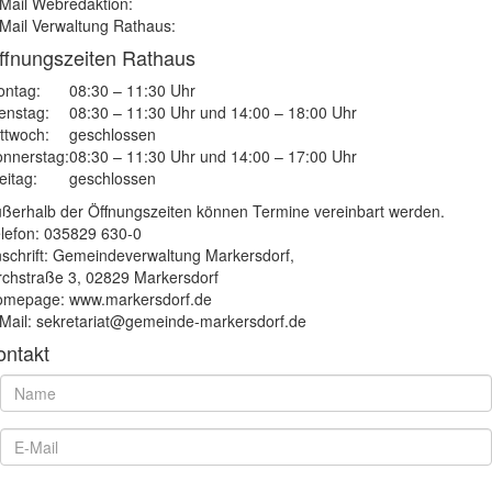
Mail Webredaktion:
Mail Verwaltung Rathaus:
ffnungszeiten Rathaus
ntag:
08:30 – 11:30 Uhr
enstag:
08:30 – 11:30 Uhr und 14:00 – 18:00 Uhr
ttwoch:
geschlossen
nnerstag:
08:30 – 11:30 Uhr und 14:00 – 17:00 Uhr
eitag:
geschlossen
ßerhalb der Öffnungszeiten können Termine vereinbart werden.
lefon: 035829 630-0
schrift: Gemeindeverwaltung Markersdorf,
rchstraße 3, 02829 Markersdorf
mepage: www.markersdorf.de
Mail: sekretariat@gemeinde-markersdorf.de
ontakt