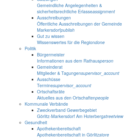
Gemeindliche Angelegenheiten &
sicherheitsrechtliche Erlasse
assignment
Ausschreibungen
Öffentliche Ausschreibungen der Gemeinde
Markersdorf
publish
Gut zu wissen
Wissenswertes für die Region
done
Politik
Bürgermeister
Informationen aus dem Rathaus
person
Gemeinderat
Mitglieder & Tagungen
supervisor_account
Ausschüsse
Termine
supervisor_account
Ortschaftsräte
Aktuelles aus den Ortschaften
people
Kommunale Verbände
Zweckverband Gewerbegebiet
Görlitz-Markersdorf Am Hoterberg
streetview
Gesundheit
Apothekenbereitschaft
Apothekenbereitschaft in Görlitz
store