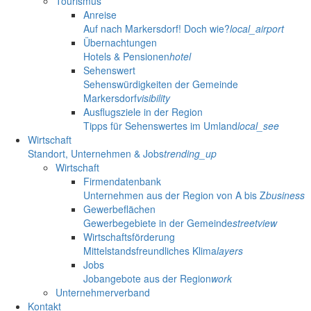
Tourismus
Anreise
Auf nach Markersdorf! Doch wie?
local_airport
Übernachtungen
Hotels & Pensionen
hotel
Sehenswert
Sehenswürdigkeiten der Gemeinde
Markersdorf
visibility
Ausflugsziele in der Region
Tipps für Sehenswertes im Umland
local_see
Wirtschaft
Standort, Unternehmen & Jobs
trending_up
Wirtschaft
Firmendatenbank
Unternehmen aus der Region von A bis Z
business
Gewerbeflächen
Gewerbegebiete in der Gemeinde
streetview
Wirtschaftsförderung
Mittelstandsfreundliches Klima
layers
Jobs
Jobangebote aus der Region
work
Unternehmerverband
Kontakt