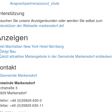
Ansprechpartner
account_circle
nterstützung
suchen Sie unsere Anzeigenkunden oder werden Sie selbst zum
terstützer der Webseite markersdorf.de
!
Anzeigen
tel Manhattan New York
Hotel Nürnberg
ontakt
emeinde Markersdorf
rchstraße 3
829 Markersdorf
lefon: +49 (0)35829 630-0
lefax: +49 (0)35829 630-11