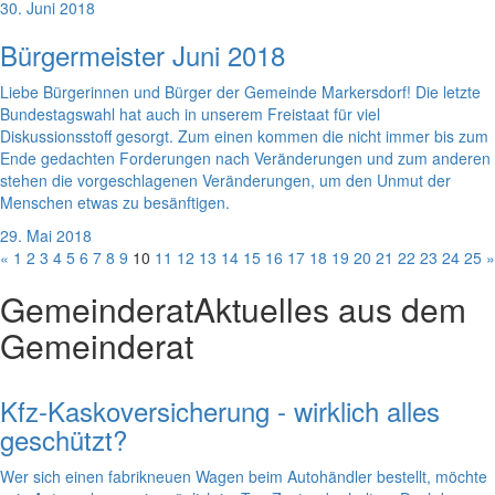
30. Juni 2018
Bürgermeister Juni 2018
Liebe Bürgerinnen und Bürger der Gemeinde Markersdorf! Die letzte
Bundestagswahl hat auch in unserem Freistaat für viel
Diskussionsstoff gesorgt. Zum einen kommen die nicht immer bis zum
Ende gedachten Forderungen nach Veränderungen und zum anderen
stehen die vorgeschlagenen Veränderungen, um den Unmut der
Menschen etwas zu besänftigen.
29. Mai 2018
«
1
2
3
4
5
6
7
8
9
10
11
12
13
14
15
16
17
18
19
20
21
22
23
24
25
»
Gemeinderat
Aktuelles aus dem
Gemeinderat
Kfz-Kaskoversicherung - wirklich alles
geschützt?
Wer sich einen fabrikneuen Wagen beim Autohändler bestellt, möchte