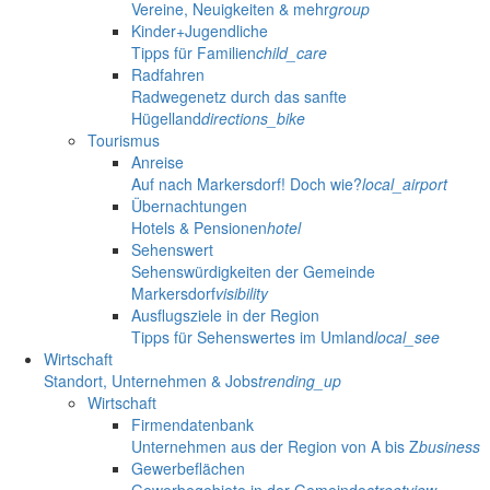
Vereine, Neuigkeiten & mehr
group
Kinder+Jugendliche
Tipps für Familien
child_care
Radfahren
Radwegenetz durch das sanfte
Hügelland
directions_bike
Tourismus
Anreise
Auf nach Markersdorf! Doch wie?
local_airport
Übernachtungen
Hotels & Pensionen
hotel
Sehenswert
Sehenswürdigkeiten der Gemeinde
Markersdorf
visibility
Ausflugsziele in der Region
Tipps für Sehenswertes im Umland
local_see
Wirtschaft
Standort, Unternehmen & Jobs
trending_up
Wirtschaft
Firmendatenbank
Unternehmen aus der Region von A bis Z
business
Gewerbeflächen