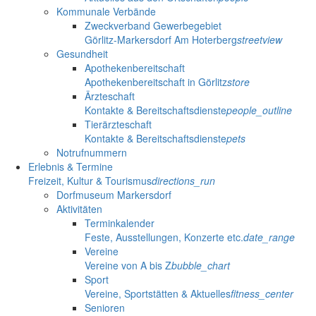
Kommunale Verbände
Zweckverband Gewerbegebiet
Görlitz-Markersdorf Am Hoterberg
streetview
Gesundheit
Apothekenbereitschaft
Apothekenbereitschaft in Görlitz
store
Ärzteschaft
Kontakte & Bereitschaftsdienste
people_outline
Tierärzteschaft
Kontakte & Bereitschaftsdienste
pets
Notrufnummern
Erlebnis & Termine
Freizeit, Kultur & Tourismus
directions_run
Dorfmuseum Markersdorf
Aktivitäten
Terminkalender
Feste, Ausstellungen, Konzerte etc.
date_range
Vereine
Vereine von A bis Z
bubble_chart
Sport
Vereine, Sportstätten & Aktuelles
fitness_center
Senioren