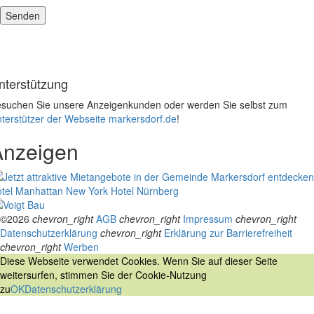
nterstützung
suchen Sie unsere Anzeigenkunden oder werden Sie selbst zum
terstützer der Webseite markersdorf.de
!
Anzeigen
tel Manhattan New York
Hotel Nürnberg
©2026
chevron_right
AGB
chevron_right
Impressum
chevron_right
Datenschutzerklärung
chevron_right
Erklärung zur Barrierefreiheit
chevron_right
Werben
Diese Webseite verwendet Cookies. Wenn Sie auf dieser Seite
weitersurfen, stimmen Sie der Cookie-Nutzung
zu
OK
Datenschutzerklärung