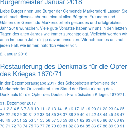
Bürgermeister Januar 2018
Liebe Bürgerinnen und Bürger der Gemeinde Markersdorf! Lassen Sie
mich auch dieses Jahr erst einmal allen Bürgern, Freunden und
Gästen der Gemeinde Markersdorf ein gesundes und erfolgreiches
Jahr 2018 wünschen. Viele gute Vorsätze haben wir uns in den letzten
Tagen des alten Jahres wie immer zurechtgelegt. Vielleicht werden wir
auch im neuen Jahr einige davon umsetzen. Wir nehmen es uns auf
jeden Fall, wie immer, natürlich wieder vor.
2. Januar 2018
Restaurierung des Denkmals für die Opfer
des Krieges 1870/71
In der Dezemberausgabe 2017 des Schöpsboten informierte der
Markersdorfer Ortschaftsrat zum Stand der Restaurierung des
Denkmals für die Opfer des Deutsch-Französischen Krieges 1870/71.
31. Dezember 2017
«
1
2
3
4
5
6
7
8
9
10
11
12
13
14
15
16
17
18
19
20
21
22
23
24
25
26
27
28
29
30
31
32
33
34
35
36
37
38
39
40
41
42
43
44
45
46
47
48
49
50
51
52
53
54
55
56
57
58
59
60
61
62
63
64
65
66
67
68
69
70
71
72
73
74
75
76
77
78
79
80
81
82
83
84
85
86
87
88
89
90
91