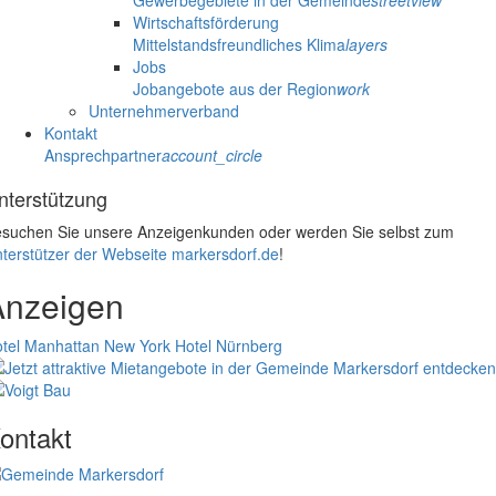
Gewerbegebiete in der Gemeinde
streetview
Wirtschaftsförderung
Mittelstandsfreundliches Klima
layers
Jobs
Jobangebote aus der Region
work
Unternehmerverband
Kontakt
Ansprechpartner
account_circle
nterstützung
suchen Sie unsere Anzeigenkunden oder werden Sie selbst zum
terstützer der Webseite markersdorf.de
!
Anzeigen
tel Manhattan New York
Hotel Nürnberg
ontakt