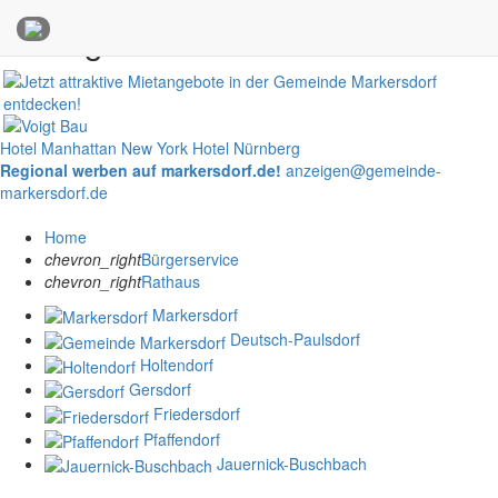
Anzeigen
Hotel Manhattan New York
Hotel Nürnberg
Regional werben auf markersdorf.de!
anzeigen@gemeinde-
markersdorf.de
Home
chevron_right
Bürgerservice
chevron_right
Rathaus
Markersdorf
Deutsch-Paulsdorf
Holtendorf
Gersdorf
Friedersdorf
Pfaffendorf
Jauernick-Buschbach