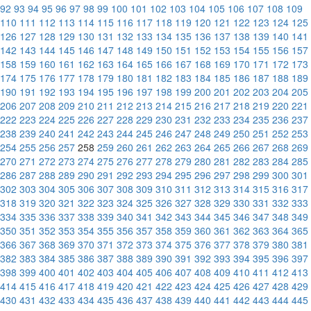
92
93
94
95
96
97
98
99
100
101
102
103
104
105
106
107
108
109
110
111
112
113
114
115
116
117
118
119
120
121
122
123
124
125
126
127
128
129
130
131
132
133
134
135
136
137
138
139
140
141
142
143
144
145
146
147
148
149
150
151
152
153
154
155
156
157
158
159
160
161
162
163
164
165
166
167
168
169
170
171
172
173
174
175
176
177
178
179
180
181
182
183
184
185
186
187
188
189
190
191
192
193
194
195
196
197
198
199
200
201
202
203
204
205
206
207
208
209
210
211
212
213
214
215
216
217
218
219
220
221
222
223
224
225
226
227
228
229
230
231
232
233
234
235
236
237
238
239
240
241
242
243
244
245
246
247
248
249
250
251
252
253
254
255
256
257
258
259
260
261
262
263
264
265
266
267
268
269
270
271
272
273
274
275
276
277
278
279
280
281
282
283
284
285
286
287
288
289
290
291
292
293
294
295
296
297
298
299
300
301
302
303
304
305
306
307
308
309
310
311
312
313
314
315
316
317
318
319
320
321
322
323
324
325
326
327
328
329
330
331
332
333
334
335
336
337
338
339
340
341
342
343
344
345
346
347
348
349
350
351
352
353
354
355
356
357
358
359
360
361
362
363
364
365
366
367
368
369
370
371
372
373
374
375
376
377
378
379
380
381
382
383
384
385
386
387
388
389
390
391
392
393
394
395
396
397
398
399
400
401
402
403
404
405
406
407
408
409
410
411
412
413
414
415
416
417
418
419
420
421
422
423
424
425
426
427
428
429
430
431
432
433
434
435
436
437
438
439
440
441
442
443
444
445