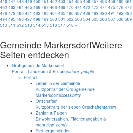
446
447
448
449
450
451
452
453
454
455
456
457
458
459
460
461
462
463
464
465
466
467
468
469
470
471
472
473
474
475
476
477
478
479
480
481
482
483
484
485
486
487
488
489
490
491
492
493
494
495
496
497
498
499
500
501
502
503
504
505
506
507
508
509
510
511
512
513
514
515
516
517
518
»
Gemeinde Markersdorf
Weitere
Seiten entdecken
Großgemeinde Markersdorf
Portrait, Landleben & Bildung
nature_people
Portrait
Leben in der Gemeinde
Kurzportrait der Großgemeinde
Markersdorf
accessibility
Ortschaften
Kurzportraits der sieben Ortschaften
terrain
Zahlen & Fakten
Einwohnerzahlen, Flächenangaben &
mehr
view_comfy
Partnergemeinden