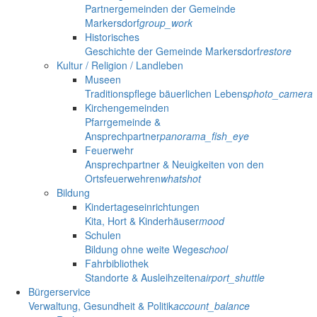
Partnergemeinden der Gemeinde
Markersdorf
group_work
Historisches
Geschichte der Gemeinde Markersdorf
restore
Kultur / Religion / Landleben
Museen
Traditionspflege bäuerlichen Lebens
photo_camera
Kirchengemeinden
Pfarrgemeinde &
Ansprechpartner
panorama_fish_eye
Feuerwehr
Ansprechpartner & Neuigkeiten von den
Ortsfeuerwehren
whatshot
Bildung
Kindertageseinrichtungen
Kita, Hort & Kinderhäuser
mood
Schulen
Bildung ohne weite Wege
school
Fahrbibliothek
Standorte & Ausleihzeiten
airport_shuttle
Bürgerservice
Verwaltung, Gesundheit & Politik
account_balance