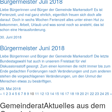
Bürgermeister Juli 2018
Liebe Bürgerinnen und Bürger der Gemeinde Markersdorf! Es ist
Ferienzeit, und mal ganz ehrlich, eigentlich freuen sich doch alle
darauf. Doch in sechs Wochen Ferienzeit alles unter einen Hut zu
bekommen, Arbeit, Urlaub und was sonst noch so ansteht, das ist
schon eine Herausforderung.
30. Juni 2018
Bürgermeister Juni 2018
Liebe Bürgerinnen und Bürger der Gemeinde Markersdorf! Die letzte
Bundestagswahl hat auch in unserem Freistaat für viel
Diskussionsstoff gesorgt. Zum einen kommen die nicht immer bis zum
Ende gedachten Forderungen nach Veränderungen und zum anderen
stehen die vorgeschlagenen Veränderungen, um den Unmut der
Menschen etwas zu besänftigen.
29. Mai 2018
«
1
2
3
4
5
6
7
8
9
10
11
12
13
14
15
16
17
18
19
20
21
22
23
24
25
»
Gemeinderat
Aktuelles aus dem