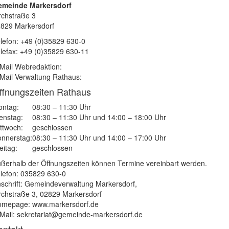
emeinde Markersdorf
rchstraße 3
829 Markersdorf
lefon: +49 (0)35829 630-0
lefax: +49 (0)35829 630-11
Mail Webredaktion:
Mail Verwaltung Rathaus:
ffnungszeiten Rathaus
ntag:
08:30 – 11:30 Uhr
enstag:
08:30 – 11:30 Uhr und 14:00 – 18:00 Uhr
ttwoch:
geschlossen
nnerstag:
08:30 – 11:30 Uhr und 14:00 – 17:00 Uhr
eitag:
geschlossen
ßerhalb der Öffnungszeiten können Termine vereinbart werden.
lefon: 035829 630-0
schrift: Gemeindeverwaltung Markersdorf,
rchstraße 3, 02829 Markersdorf
mepage: www.markersdorf.de
Mail: sekretariat@gemeinde-markersdorf.de