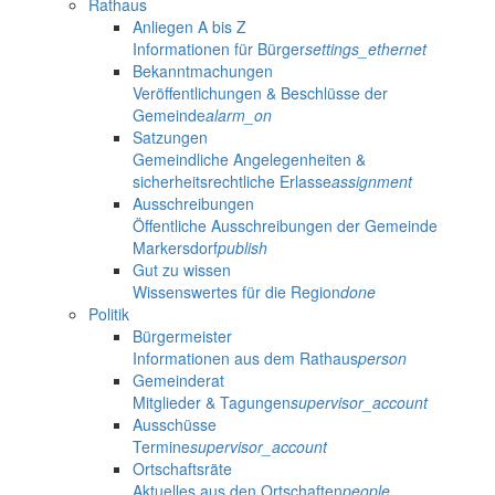
Rathaus
Anliegen A bis Z
Informationen für Bürger
settings_ethernet
Bekanntmachungen
Veröffentlichungen & Beschlüsse der
Gemeinde
alarm_on
Satzungen
Gemeindliche Angelegenheiten &
sicherheitsrechtliche Erlasse
assignment
Ausschreibungen
Öffentliche Ausschreibungen der Gemeinde
Markersdorf
publish
Gut zu wissen
Wissenswertes für die Region
done
Politik
Bürgermeister
Informationen aus dem Rathaus
person
Gemeinderat
Mitglieder & Tagungen
supervisor_account
Ausschüsse
Termine
supervisor_account
Ortschaftsräte
Aktuelles aus den Ortschaften
people