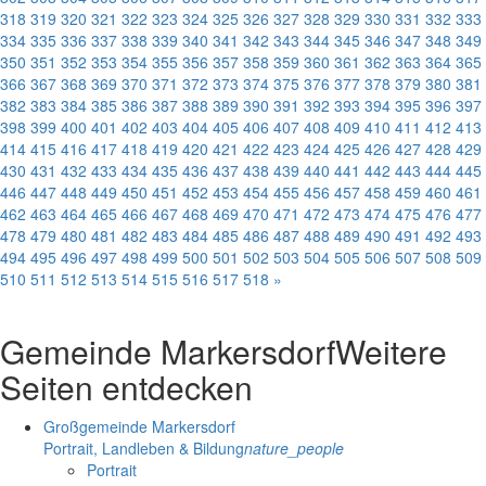
318
319
320
321
322
323
324
325
326
327
328
329
330
331
332
333
334
335
336
337
338
339
340
341
342
343
344
345
346
347
348
349
350
351
352
353
354
355
356
357
358
359
360
361
362
363
364
365
366
367
368
369
370
371
372
373
374
375
376
377
378
379
380
381
382
383
384
385
386
387
388
389
390
391
392
393
394
395
396
397
398
399
400
401
402
403
404
405
406
407
408
409
410
411
412
413
414
415
416
417
418
419
420
421
422
423
424
425
426
427
428
429
430
431
432
433
434
435
436
437
438
439
440
441
442
443
444
445
446
447
448
449
450
451
452
453
454
455
456
457
458
459
460
461
462
463
464
465
466
467
468
469
470
471
472
473
474
475
476
477
478
479
480
481
482
483
484
485
486
487
488
489
490
491
492
493
494
495
496
497
498
499
500
501
502
503
504
505
506
507
508
509
510
511
512
513
514
515
516
517
518
»
Gemeinde Markersdorf
Weitere
Seiten entdecken
Großgemeinde Markersdorf
Portrait, Landleben & Bildung
nature_people
Portrait