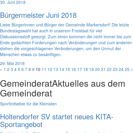
30. Juni 2018
Bürgermeister Juni 2018
Liebe Bürgerinnen und Bürger der Gemeinde Markersdorf! Die letzte
Bundestagswahl hat auch in unserem Freistaat für viel
Diskussionsstoff gesorgt. Zum einen kommen die nicht immer bis zum
Ende gedachten Forderungen nach Veränderungen und zum anderen
stehen die vorgeschlagenen Veränderungen, um den Unmut der
Menschen etwas zu besänftigen.
29. Mai 2018
«
1
2
3
4
5
6
7
8
9
10
11
12
13
14
15
16
17
18
19
20
21
22
23
24
25
»
Gemeinderat
Aktuelles aus dem
Gemeinderat
Sportinitiative für die Kleinsten
Holtendorfer SV startet neues KITA-
Sportangebot