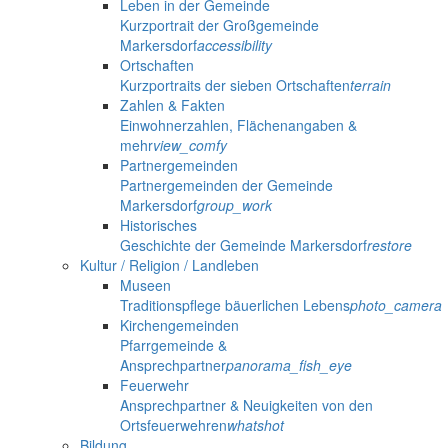
Leben in der Gemeinde
Kurzportrait der Großgemeinde
Markersdorf
accessibility
Ortschaften
Kurzportraits der sieben Ortschaften
terrain
Zahlen & Fakten
Einwohnerzahlen, Flächenangaben &
mehr
view_comfy
Partnergemeinden
Partnergemeinden der Gemeinde
Markersdorf
group_work
Historisches
Geschichte der Gemeinde Markersdorf
restore
Kultur / Religion / Landleben
Museen
Traditionspflege bäuerlichen Lebens
photo_camera
Kirchengemeinden
Pfarrgemeinde &
Ansprechpartner
panorama_fish_eye
Feuerwehr
Ansprechpartner & Neuigkeiten von den
Ortsfeuerwehren
whatshot
Bildung