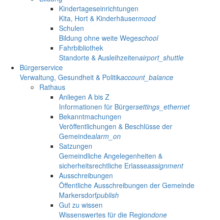
Kindertageseinrichtungen
Kita, Hort & Kinderhäuser
mood
Schulen
Bildung ohne weite Wege
school
Fahrbibliothek
Standorte & Ausleihzeiten
airport_shuttle
Bürgerservice
Verwaltung, Gesundheit & Politik
account_balance
Rathaus
Anliegen A bis Z
Informationen für Bürger
settings_ethernet
Bekanntmachungen
Veröffentlichungen & Beschlüsse der
Gemeinde
alarm_on
Satzungen
Gemeindliche Angelegenheiten &
sicherheitsrechtliche Erlasse
assignment
Ausschreibungen
Öffentliche Ausschreibungen der Gemeinde
Markersdorf
publish
Gut zu wissen
Wissenswertes für die Region
done