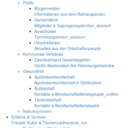
Politik
Bürgermeister
Informationen aus dem Rathaus
person
Gemeinderat
Mitglieder & Tagungen
supervisor_account
Ausschüsse
Termine
supervisor_account
Ortschaftsräte
Aktuelles aus den Ortschaften
people
Kommunale Verbände
Zweckverband Gewerbegebiet
Görlitz-Markersdorf Am Hoterberg
streetview
Gesundheit
Apothekenbereitschaft
Apothekenbereitschaft in Görlitz
store
Ärzteschaft
Kontakte & Bereitschaftsdienste
people_outline
Tierärzteschaft
Kontakte & Bereitschaftsdienste
pets
Notrufnummern
Erlebnis & Termine
Freizeit, Kultur & Tourismus
directions_run