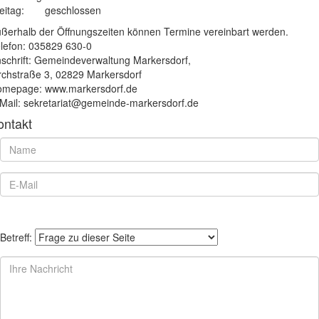
eitag:
geschlossen
ßerhalb der Öffnungszeiten können Termine vereinbart werden.
lefon: 035829 630-0
schrift: Gemeindeverwaltung Markersdorf,
rchstraße 3, 02829 Markersdorf
mepage: www.markersdorf.de
Mail: sekretariat@gemeinde-markersdorf.de
ontakt
Betreff: