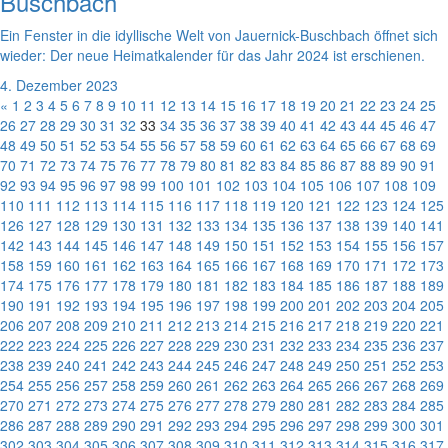
Buschbach
Ein Fenster in die idyllische Welt von Jauernick-Buschbach öffnet sich
wieder: Der neue Heimatkalender für das Jahr 2024 ist erschienen.
4. Dezember 2023
«
1
2
3
4
5
6
7
8
9
10
11
12
13
14
15
16
17
18
19
20
21
22
23
24
25
26
27
28
29
30
31
32
33
34
35
36
37
38
39
40
41
42
43
44
45
46
47
48
49
50
51
52
53
54
55
56
57
58
59
60
61
62
63
64
65
66
67
68
69
70
71
72
73
74
75
76
77
78
79
80
81
82
83
84
85
86
87
88
89
90
91
92
93
94
95
96
97
98
99
100
101
102
103
104
105
106
107
108
109
110
111
112
113
114
115
116
117
118
119
120
121
122
123
124
125
126
127
128
129
130
131
132
133
134
135
136
137
138
139
140
141
142
143
144
145
146
147
148
149
150
151
152
153
154
155
156
157
158
159
160
161
162
163
164
165
166
167
168
169
170
171
172
173
174
175
176
177
178
179
180
181
182
183
184
185
186
187
188
189
190
191
192
193
194
195
196
197
198
199
200
201
202
203
204
205
206
207
208
209
210
211
212
213
214
215
216
217
218
219
220
221
222
223
224
225
226
227
228
229
230
231
232
233
234
235
236
237
238
239
240
241
242
243
244
245
246
247
248
249
250
251
252
253
254
255
256
257
258
259
260
261
262
263
264
265
266
267
268
269
270
271
272
273
274
275
276
277
278
279
280
281
282
283
284
285
286
287
288
289
290
291
292
293
294
295
296
297
298
299
300
301
302
303
304
305
306
307
308
309
310
311
312
313
314
315
316
317