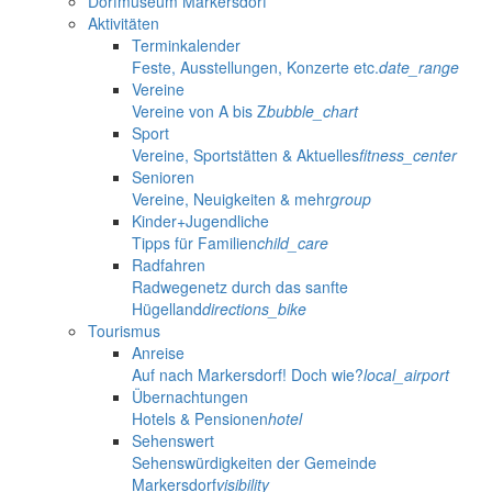
Dorfmuseum Markersdorf
Aktivitäten
Terminkalender
Feste, Ausstellungen, Konzerte etc.
date_range
Vereine
Vereine von A bis Z
bubble_chart
Sport
Vereine, Sportstätten & Aktuelles
fitness_center
Senioren
Vereine, Neuigkeiten & mehr
group
Kinder+Jugendliche
Tipps für Familien
child_care
Radfahren
Radwegenetz durch das sanfte
Hügelland
directions_bike
Tourismus
Anreise
Auf nach Markersdorf! Doch wie?
local_airport
Übernachtungen
Hotels & Pensionen
hotel
Sehenswert
Sehenswürdigkeiten der Gemeinde
Markersdorf
visibility