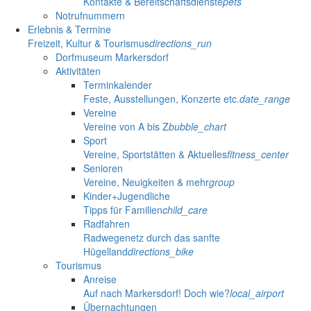
Kontakte & Bereitschaftsdienste
pets
Notrufnummern
Erlebnis & Termine
Freizeit, Kultur & Tourismus
directions_run
Dorfmuseum Markersdorf
Aktivitäten
Terminkalender
Feste, Ausstellungen, Konzerte etc.
date_range
Vereine
Vereine von A bis Z
bubble_chart
Sport
Vereine, Sportstätten & Aktuelles
fitness_center
Senioren
Vereine, Neuigkeiten & mehr
group
Kinder+Jugendliche
Tipps für Familien
child_care
Radfahren
Radwegenetz durch das sanfte
Hügelland
directions_bike
Tourismus
Anreise
Auf nach Markersdorf! Doch wie?
local_airport
Übernachtungen