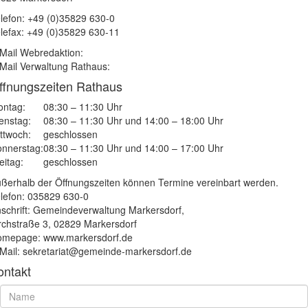
lefon: +49 (0)35829 630-0
lefax: +49 (0)35829 630-11
Mail Webredaktion:
Mail Verwaltung Rathaus:
ffnungszeiten Rathaus
ntag:
08:30 – 11:30 Uhr
enstag:
08:30 – 11:30 Uhr und 14:00 – 18:00 Uhr
ttwoch:
geschlossen
nnerstag:
08:30 – 11:30 Uhr und 14:00 – 17:00 Uhr
eitag:
geschlossen
ßerhalb der Öffnungszeiten können Termine vereinbart werden.
lefon: 035829 630-0
schrift: Gemeindeverwaltung Markersdorf,
rchstraße 3, 02829 Markersdorf
mepage: www.markersdorf.de
Mail: sekretariat@gemeinde-markersdorf.de
ontakt