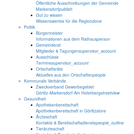
Öffentliche Ausschreibungen der Gemeinde
Markersdorf
publish
Gut zu wissen
Wissenswertes für die Region
done
Politik
Bürgermeister
Informationen aus dem Rathaus
person
Gemeinderat
Mitglieder & Tagungen
supervisor_account
Ausschüsse
Termine
supervisor_account
Ortschaftsräte
Aktuelles aus den Ortschaften
people
Kommunale Verbände
Zweckverband Gewerbegebiet
Görlitz-Markersdorf Am Hoterberg
streetview
Gesundheit
Apothekenbereitschaft
Apothekenbereitschaft in Görlitz
store
Ärzteschaft
Kontakte & Bereitschaftsdienste
people_outline
Tierärzteschaft