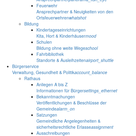
Feuerwehr
Ansprechpartner & Neuigkeiten von den
Ortsfeuerwehren
whatshot
Bildung
Kindertageseinrichtungen
Kita, Hort & Kinderhäuser
mood
Schulen
Bildung ohne weite Wege
school
Fahrbibliothek
Standorte & Ausleihzeiten
airport_shuttle
Bürgerservice
Verwaltung, Gesundheit & Politik
account_balance
Rathaus
Anliegen A bis Z
Informationen für Bürger
settings_ethernet
Bekanntmachungen
Veröffentlichungen & Beschlüsse der
Gemeinde
alarm_on
Satzungen
Gemeindliche Angelegenheiten &
sicherheitsrechtliche Erlasse
assignment
Ausschreibungen