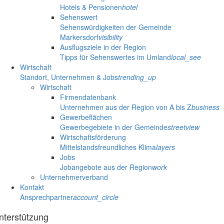
Hotels & Pensionen
hotel
Sehenswert
Sehenswürdigkeiten der Gemeinde
Markersdorf
visibility
Ausflugsziele in der Region
Tipps für Sehenswertes im Umland
local_see
Wirtschaft
Standort, Unternehmen & Jobs
trending_up
Wirtschaft
Firmendatenbank
Unternehmen aus der Region von A bis Z
business
Gewerbeflächen
Gewerbegebiete in der Gemeinde
streetview
Wirtschaftsförderung
Mittelstandsfreundliches Klima
layers
Jobs
Jobangebote aus der Region
work
Unternehmerverband
Kontakt
Ansprechpartner
account_circle
nterstützung