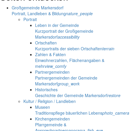
Großgemeinde Markersdorf
Portrait, Landleben & Bildung
nature_people
Portrait
Leben in der Gemeinde
Kurzportrait der Großgemeinde
Markersdorf
accessibility
Ortschaften
Kurzportraits der sieben Ortschaften
terrain
Zahlen & Fakten
Einwohnerzahlen, Flächenangaben &
mehr
view_comfy
Partnergemeinden
Partnergemeinden der Gemeinde
Markersdorf
group_work
Historisches
Geschichte der Gemeinde Markersdorf
restore
Kultur / Religion / Landleben
Museen
Traditionspflege bäuerlichen Lebens
photo_camera
Kirchengemeinden
Pfarrgemeinde &
Ansprechpartner
panorama_fish_eye