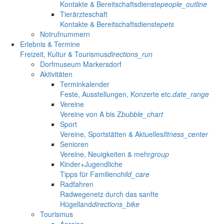
Kontakte & Bereitschaftsdienste
people_outline
Tierärzteschaft
Kontakte & Bereitschaftsdienste
pets
Notrufnummern
Erlebnis & Termine
Freizeit, Kultur & Tourismus
directions_run
Dorfmuseum Markersdorf
Aktivitäten
Terminkalender
Feste, Ausstellungen, Konzerte etc.
date_range
Vereine
Vereine von A bis Z
bubble_chart
Sport
Vereine, Sportstätten & Aktuelles
fitness_center
Senioren
Vereine, Neuigkeiten & mehr
group
Kinder+Jugendliche
Tipps für Familien
child_care
Radfahren
Radwegenetz durch das sanfte
Hügelland
directions_bike
Tourismus
Anreise