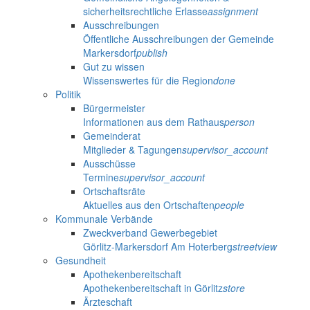
sicherheitsrechtliche Erlasse
assignment
Ausschreibungen
Öffentliche Ausschreibungen der Gemeinde
Markersdorf
publish
Gut zu wissen
Wissenswertes für die Region
done
Politik
Bürgermeister
Informationen aus dem Rathaus
person
Gemeinderat
Mitglieder & Tagungen
supervisor_account
Ausschüsse
Termine
supervisor_account
Ortschaftsräte
Aktuelles aus den Ortschaften
people
Kommunale Verbände
Zweckverband Gewerbegebiet
Görlitz-Markersdorf Am Hoterberg
streetview
Gesundheit
Apothekenbereitschaft
Apothekenbereitschaft in Görlitz
store
Ärzteschaft