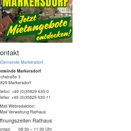
ontakt
emeinde Markersdorf
rchstraße 3
829 Markersdorf
lefon: +49 (0)35829 630-0
lefax: +49 (0)35829 630-11
Mail Webredaktion:
Mail Verwaltung Rathaus:
ffnungszeiten Rathaus
ntag:
08:30 – 11:30 Uhr