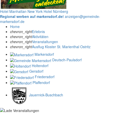
Hotel Manhattan New York
Hotel Nürnberg
Regional werben auf markersdorf.de!
anzeigen@gemeinde-
markersdorf.de
Home
chevron_right
Erlebnis
chevron_right
Aktivitäten
chevron_right
Veranstaltungen
chevron_right
Ausflug Kloster St. Marienthal Ostritz
Markersdorf
Deutsch-Paulsdorf
Holtendorf
Gersdorf
Friedersdorf
Pfaffendorf
Jauernick-Buschbach