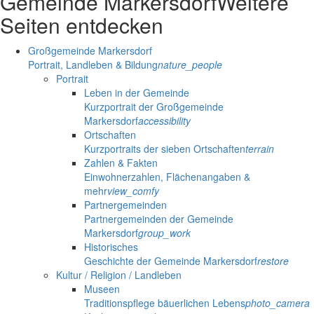
Gemeinde Markersdorf
Weitere
Seiten entdecken
Großgemeinde Markersdorf
Portrait, Landleben & Bildung
nature_people
Portrait
Leben in der Gemeinde
Kurzportrait der Großgemeinde
Markersdorf
accessibility
Ortschaften
Kurzportraits der sieben Ortschaften
terrain
Zahlen & Fakten
Einwohnerzahlen, Flächenangaben &
mehr
view_comfy
Partnergemeinden
Partnergemeinden der Gemeinde
Markersdorf
group_work
Historisches
Geschichte der Gemeinde Markersdorf
restore
Kultur / Religion / Landleben
Museen
Traditionspflege bäuerlichen Lebens
photo_camera