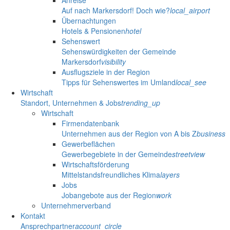
Auf nach Markersdorf! Doch wie?
local_airport
Übernachtungen
Hotels & Pensionen
hotel
Sehenswert
Sehenswürdigkeiten der Gemeinde
Markersdorf
visibility
Ausflugsziele in der Region
Tipps für Sehenswertes im Umland
local_see
Wirtschaft
Standort, Unternehmen & Jobs
trending_up
Wirtschaft
Firmendatenbank
Unternehmen aus der Region von A bis Z
business
Gewerbeflächen
Gewerbegebiete in der Gemeinde
streetview
Wirtschaftsförderung
Mittelstandsfreundliches Klima
layers
Jobs
Jobangebote aus der Region
work
Unternehmerverband
Kontakt
Ansprechpartner
account_circle