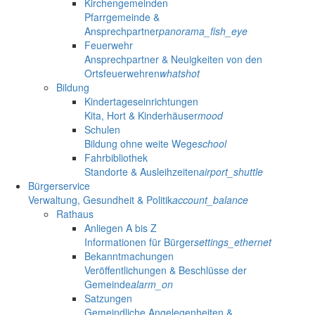
Kirchengemeinden
Pfarrgemeinde &
Ansprechpartner
panorama_fish_eye
Feuerwehr
Ansprechpartner & Neuigkeiten von den
Ortsfeuerwehren
whatshot
Bildung
Kindertageseinrichtungen
Kita, Hort & Kinderhäuser
mood
Schulen
Bildung ohne weite Wege
school
Fahrbibliothek
Standorte & Ausleihzeiten
airport_shuttle
Bürgerservice
Verwaltung, Gesundheit & Politik
account_balance
Rathaus
Anliegen A bis Z
Informationen für Bürger
settings_ethernet
Bekanntmachungen
Veröffentlichungen & Beschlüsse der
Gemeinde
alarm_on
Satzungen
Gemeindliche Angelegenheiten &