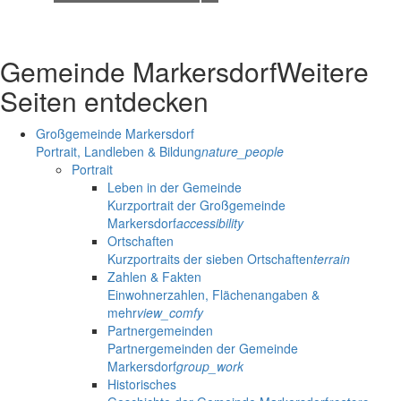
Gemeinde Markersdorf
Weitere
Seiten entdecken
Großgemeinde Markersdorf
Portrait, Landleben & Bildung
nature_people
Portrait
Leben in der Gemeinde
Kurzportrait der Großgemeinde
Markersdorf
accessibility
Ortschaften
Kurzportraits der sieben Ortschaften
terrain
Zahlen & Fakten
Einwohnerzahlen, Flächenangaben &
mehr
view_comfy
Partnergemeinden
Partnergemeinden der Gemeinde
Markersdorf
group_work
Historisches