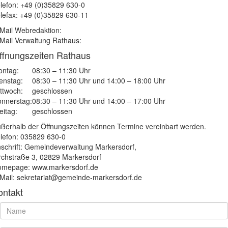
lefon: +49 (0)35829 630-0
lefax: +49 (0)35829 630-11
Mail Webredaktion:
Mail Verwaltung Rathaus:
ffnungszeiten Rathaus
ntag:
08:30 – 11:30 Uhr
enstag:
08:30 – 11:30 Uhr und 14:00 – 18:00 Uhr
ttwoch:
geschlossen
nnerstag:
08:30 – 11:30 Uhr und 14:00 – 17:00 Uhr
eitag:
geschlossen
ßerhalb der Öffnungszeiten können Termine vereinbart werden.
lefon: 035829 630-0
schrift: Gemeindeverwaltung Markersdorf,
rchstraße 3, 02829 Markersdorf
mepage: www.markersdorf.de
Mail: sekretariat@gemeinde-markersdorf.de
ontakt