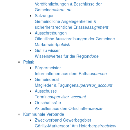
Veröffentlichungen & Beschlüsse der
Gemeinde
alarm_on
Satzungen
Gemeindliche Angelegenheiten &
sicherheitsrechtliche Erlasse
assignment
Ausschreibungen
Öffentliche Ausschreibungen der Gemeinde
Markersdorf
publish
Gut zu wissen
Wissenswertes für die Region
done
Politik
Bürgermeister
Informationen aus dem Rathaus
person
Gemeinderat
Mitglieder & Tagungen
supervisor_account
Ausschüsse
Termine
supervisor_account
Ortschaftsräte
Aktuelles aus den Ortschaften
people
Kommunale Verbände
Zweckverband Gewerbegebiet
Görlitz-Markersdorf Am Hoterberg
streetview