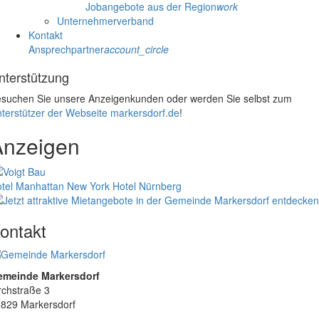
Jobangebote aus der Region
work
Unternehmerverband
Kontakt
Ansprechpartner
account_circle
nterstützung
suchen Sie unsere Anzeigenkunden oder werden Sie selbst zum
terstützer der Webseite markersdorf.de
!
Anzeigen
tel Manhattan New York
Hotel Nürnberg
ontakt
emeinde Markersdorf
rchstraße 3
829 Markersdorf