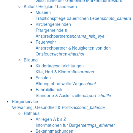
Geschichte der Gemeinde Markersdorf
restore
Kultur / Religion / Landleben
Museen
Traditionspflege bäuerlichen Lebens
photo_camera
Kirchengemeinden
Pfarrgemeinde &
Ansprechpartner
panorama_fish_eye
Feuerwehr
Ansprechpartner & Neuigkeiten von den
Ortsfeuerwehren
whatshot
Bildung
Kindertageseinrichtungen
Kita, Hort & Kinderhäuser
mood
Schulen
Bildung ohne weite Wege
school
Fahrbibliothek
Standorte & Ausleihzeiten
airport_shuttle
Bürgerservice
Verwaltung, Gesundheit & Politik
account_balance
Rathaus
Anliegen A bis Z
Informationen für Bürger
settings_ethernet
Bekanntmachungen