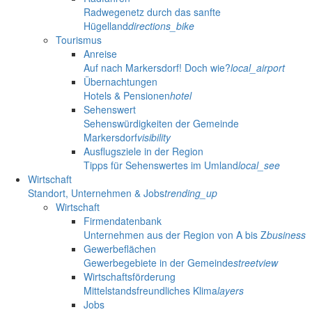
Radwegenetz durch das sanfte
Hügelland
directions_bike
Tourismus
Anreise
Auf nach Markersdorf! Doch wie?
local_airport
Übernachtungen
Hotels & Pensionen
hotel
Sehenswert
Sehenswürdigkeiten der Gemeinde
Markersdorf
visibility
Ausflugsziele in der Region
Tipps für Sehenswertes im Umland
local_see
Wirtschaft
Standort, Unternehmen & Jobs
trending_up
Wirtschaft
Firmendatenbank
Unternehmen aus der Region von A bis Z
business
Gewerbeflächen
Gewerbegebiete in der Gemeinde
streetview
Wirtschaftsförderung
Mittelstandsfreundliches Klima
layers
Jobs