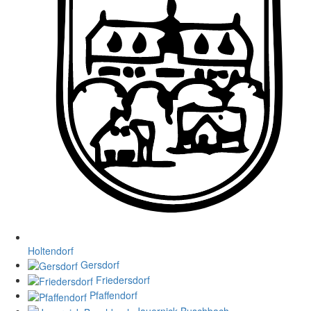
Holtendorf
Gersdorf
Friedersdorf
Pfaffendorf
Jauernick-Buschbach