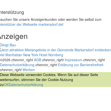
nterstützung
suchen Sie unsere Anzeigenkunden oder werden Sie selbst zum
terstützer der Webseite markersdorf.de
!
Anzeigen
tel Manhattan New York
Hotel Nürnberg
©2026
chevron_right
AGB
chevron_right
Impressum
chevron_right
Datenschutzerklärung
chevron_right
Erklärung zur Barrierefreiheit
chevron_right
Werben
Diese Webseite verwendet Cookies. Wenn Sie auf dieser Seite
weitersurfen, stimmen Sie der Cookie-Nutzung
zu
OK
Datenschutzerklärung