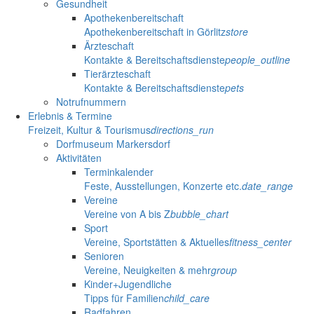
Gesundheit
Apothekenbereitschaft
Apothekenbereitschaft in Görlitz
store
Ärzteschaft
Kontakte & Bereitschaftsdienste
people_outline
Tierärzteschaft
Kontakte & Bereitschaftsdienste
pets
Notrufnummern
Erlebnis & Termine
Freizeit, Kultur & Tourismus
directions_run
Dorfmuseum Markersdorf
Aktivitäten
Terminkalender
Feste, Ausstellungen, Konzerte etc.
date_range
Vereine
Vereine von A bis Z
bubble_chart
Sport
Vereine, Sportstätten & Aktuelles
fitness_center
Senioren
Vereine, Neuigkeiten & mehr
group
Kinder+Jugendliche
Tipps für Familien
child_care
Radfahren