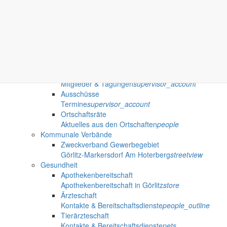
Ausschreibungen
Öffentliche Ausschreibungen der Gemeinde Marker
Gut zu wissen
Wissenswertes für die Region
done
Politik
Bürgermeister
Informationen aus dem Rathaus
person
Gemeinderat
Mitglieder & Tagungen
supervisor_account
Ausschüsse
Termine
supervisor_account
Ortschaftsräte
Aktuelles aus den Ortschaften
people
Kommunale Verbände
Zweckverband Gewerbegebiet
Görlitz-Markersdorf Am Hoterberg
streetview
Gesundheit
Apothekenbereitschaft
Apothekenbereitschaft in Görlitz
store
Ärzteschaft
Kontakte & Bereitschaftsdienste
people_outline
Tierärzteschaft
Kontakte & Bereitschaftsdienste
pets