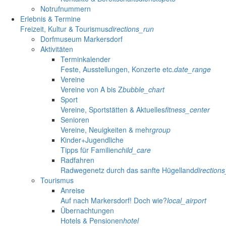
Notrufnummern
Erlebnis & Termine
Freizeit, Kultur & Tourismus
directions_run
Dorfmuseum Markersdorf
Aktivitäten
Terminkalender
Feste, Ausstellungen, Konzerte etc.
date_range
Vereine
Vereine von A bis Z
bubble_chart
Sport
Vereine, Sportstätten & Aktuelles
fitness_center
Senioren
Vereine, Neuigkeiten & mehr
group
Kinder+Jugendliche
Tipps für Familien
child_care
Radfahren
Radwegenetz durch das sanfte Hügelland
direction
Tourismus
Anreise
Auf nach Markersdorf! Doch wie?
local_airport
Übernachtungen
Hotels & Pensionen
hotel