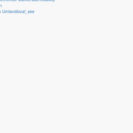
n
im Umland
local_see
eye
wehren
whatshot
rm_on
che Erlasse
assignment