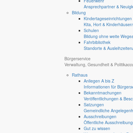
Feuerwehr
chevron_right
Veranstaltungen
Ansprechpartner & Neuigk
chevron_right
Vorstandssitzung Bürgerverein „Lebensfreude“
Bildung
Markersdorf
Kindertageseinrichtungen
Deutsch-Paulsdorf
Kita, Hort & Kinderhäuser
Holtendorf
Schulen
Gersdorf
Bildung ohne weite Wege
Fahrbibliothek
Friedersdorf
Standorte & Ausleihzeiten
Pfaffendorf
Jauernick-Buschbach
Bürgerservice
Verwaltung, Gesundheit & Politik
acc
Diese Veranstaltung hat bereits stattgefunden.
Rathaus
Mittwoch
Anliegen A bis Z
7.5.
Informationen für Bürger
s
11:00 Uhr
Bekanntmachungen
+ Google Kalender
+ iCal Export
Veröffentlichungen & Bes
Satzungen
Vorstandssitzung Bürgerver
Gemeindliche Angelegenhei
Ausschreibungen
Öffentliche Ausschreibun
«
Nachbarschaftsfrühstück
Gut zu wissen
Kaffeeklatsch
»