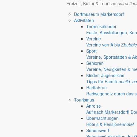
Freizeit, Kultur & Tourismus
directio
02829 Gersdorf
Dorfmuseum Markersdorf
Aktivitäten
«
Nachbarschaftsfrühstück
Terminkalender
Kaffeeklatsch
»
Feste, Ausstellungen, Kon
Vereine
Gemeinde Markersdorf
Weitere S
Vereine von A bis Z
bubble
Sport
Großgemeinde Markersdorf
Vereine, Sportstätten & Ak
Portrait, Landleben & Bildung
nature_people
Senioren
Portrait
Vereine, Neuigkeiten & m
Leben in der Gemeinde
Kinder+Jugendliche
Kurzportrait der Großgemeinde Markersdorf
accessib
Tipps für Familien
child_ca
Ortschaften
Radfahren
Kurzportraits der sieben Ortschaften
terrain
Radwegenetz durch das s
Zahlen & Fakten
Tourismus
Einwohnerzahlen, Flächenangaben & mehr
view_co
Anreise
Partnergemeinden
Auf nach Markersdorf! Do
Partnergemeinden der Gemeinde Markersdorf
grou
Übernachtungen
Historisches
Hotels & Pensionen
hotel
Geschichte der Gemeinde Markersdorf
restore
Sehenswert
Kultur / Religion / Landleben
Sehenswürdigkeiten der 