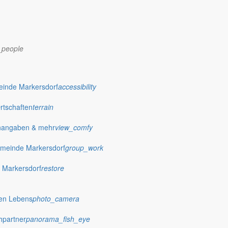
_people
einde Markersdorf
accessibility
Ortschaften
terrain
nangaben & mehr
view_comfy
meinde Markersdorf
group_work
 Markersdorf
restore
dorf.de
hen Lebens
photo_camera
hpartner
panorama_fish_eye