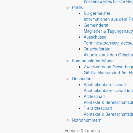
Wissenswertes für die Re
Politik
Details
Bürgermeister
Informationen aus dem R
Datum
Gemeinderat
7. Mai 2025
Mitglieder & Tagungen
sup
Ausschüsse
Zeit
Termine
supervisor_accou
11 : 00 Uhr
Ortschaftsräte
Veranstalter
Aktuelles aus den Ortscha
Kommunale Verbände
Zweckverband Gewerbege
Bürgerverein “Lebensfreude”
Görlitz-Markersdorf Am H
Gesundheit
Apothekenbereitschaft
Lindenweg 2
Apothekenbereitschaft in G
02829 Markersdorf
Ärzteschaft
Kontakte & Bereitschaftsd
Bürgerverein “Lebensfreude” Gersdorf/Deutsch-Paulsdorf e.V.
Tierärzteschaft
Kontakte & Bereitschaftsd
Veranstaltungsort
Notrufnummern
Dorfgemeinschaftsraum Feuerwehr Gersdorf
Erlebnis & Termine