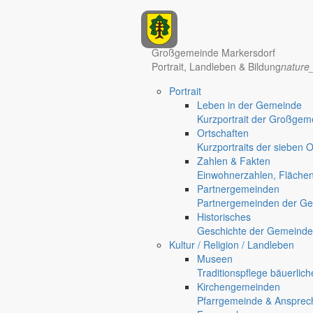
Anzeigen
Großgemeinde Markersdorf
Portrait, Landleben & Bildung
nature
Portrait
Leben in der Gemeinde
Kurzportrait der Großgem
Ortschaften
Kurzportraits der sieben 
Zahlen & Fakten
Einwohnerzahlen, Fläche
Partnergemeinden
Partnergemeinden der Ge
Historisches
Geschichte der Gemeinde
Hotel Manhattan New York
Hotel Nürnberg
Kultur / Religion / Landleben
Museen
Regional werben auf markersdorf.de!
anzeigen@gemeinde-markers
Traditionspflege bäuerlic
Home
Kirchengemeinden
chevron_right
Erlebnis
Pfarrgemeinde & Ansprec
chevron_right
Aktivitäten