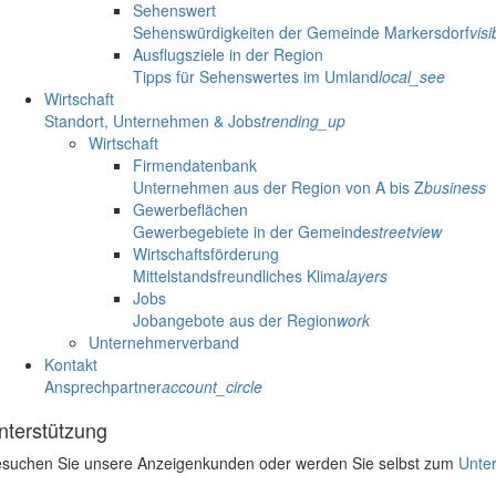
Sehenswert
Sehenswürdigkeiten der Gemeinde Markersdorf
visib
Ausflugsziele in der Region
Tipps für Sehenswertes im Umland
local_see
Wirtschaft
Standort, Unternehmen & Jobs
trending_up
Wirtschaft
Firmendatenbank
Unternehmen aus der Region von A bis Z
business
Gewerbeflächen
Gewerbegebiete in der Gemeinde
streetview
Wirtschaftsförderung
Mittelstandsfreundliches Klima
layers
Jobs
Jobangebote aus der Region
work
Unternehmerverband
Kontakt
Ansprechpartner
account_circle
nterstützung
suchen Sie unsere Anzeigenkunden oder werden Sie selbst zum
Unter