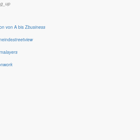
ng_up
n von A bis Z
business
meinde
streetview
ima
layers
on
work