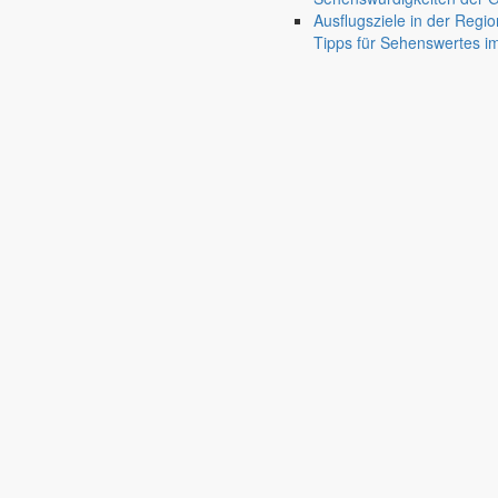
Museen
Ausflugsziele in der Regio
Traditionspflege bäuerlichen Lebens
photo_camera
Tipps für Sehenswertes 
Kirchengemeinden
Pfarrgemeinde & Ansprechpartner
panorama_fish_
Feuerwehr
Ansprechpartner & Neuigkeiten von den Ortsfeuer
Bildung
Kindertageseinrichtungen
Kita, Hort & Kinderhäuser
mood
Schulen
Bildung ohne weite Wege
school
Fahrbibliothek
Standorte & Ausleihzeiten
airport_shuttle
Bürgerservice
Verwaltung, Gesundheit & Politik
account_balance
Rathaus
Anliegen A bis Z
Informationen für Bürger
settings_ethernet
Bekanntmachungen
Veröffentlichungen & Beschlüsse der Gemeinde
ala
Satzungen
Gemeindliche Angelegenheiten & sicherheitsrechtli