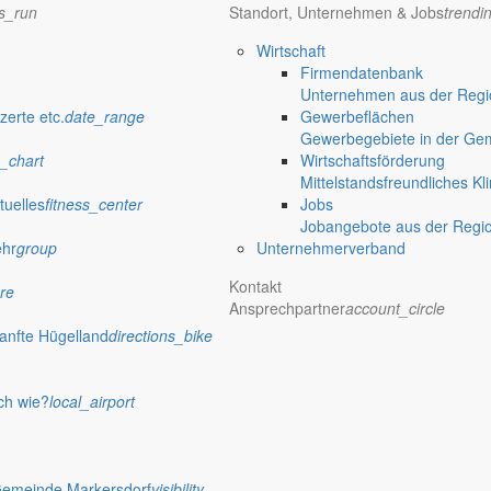
ns_run
Standort, Unternehmen & Jobs
trendi
Wirtschaft
Firmendatenbank
Unternehmen aus der Regio
zerte etc.
date_range
Gewerbeflächen
Gewerbegebiete in der Ge
eiten entdecken
_chart
Wirtschaftsförderung
Mittelstandsfreundliches Kl
tuelles
fitness_center
Jobs
Jobangebote aus der Regi
ehr
group
Unternehmerverband
Kontakt
ility
re
Ansprechpartner
account_circle
anfte Hügelland
directions_bike
mfy
ch wie?
local_airport
p_work
Gemeinde Markersdorf
visibility