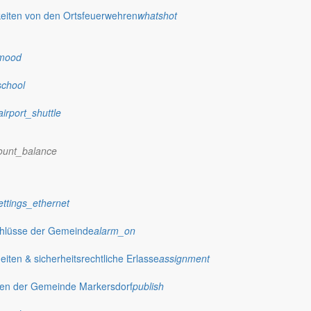
eiten von den Ortsfeuerwehren
whatshot
mood
school
airport_shuttle
ount_balance
ettings_ethernet
chlüsse der Gemeinde
alarm_on
ein „Lebensfreude“
ten & sicherheitsrechtliche Erlasse
assignment
gen der Gemeinde Markersdorf
publish