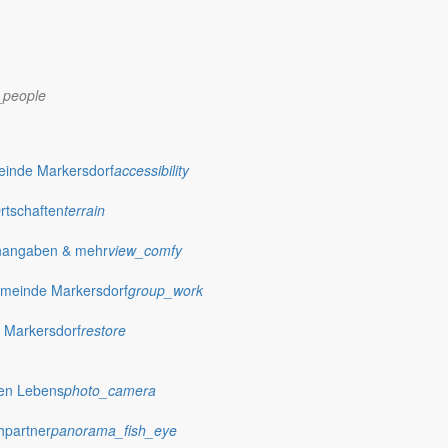
_people
einde Markersdorf
accessibility
Ortschaften
terrain
nangaben & mehr
view_comfy
meinde Markersdorf
group_work
 Markersdorf
restore
hen Lebens
photo_camera
hpartner
panorama_fish_eye