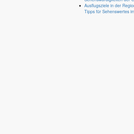
Ausflugsziele in der Regio
Tipps für Sehenswertes 
Gersdorf
Friedersdorf
Pfaffendorf
Jauernick-Buschbach