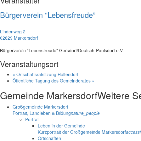
Veranstalter
Bürgerverein “Lebensfreude”
Lindenweg 2
02829 Markersdorf
Bürgerverein “Lebensfreude” Gersdorf/Deutsch-Paulsdorf e.V.
Veranstaltungsort
«
Ortschaftsratsitzung Holtendorf
Öffentliche Tagung des Gemeinderates
»
Gemeinde Markersdorf
Weitere S
Großgemeinde Markersdorf
Portrait, Landleben & Bildung
nature_people
Portrait
Leben in der Gemeinde
Kurzportrait der Großgemeinde Markersdorf
accessib
Ortschaften