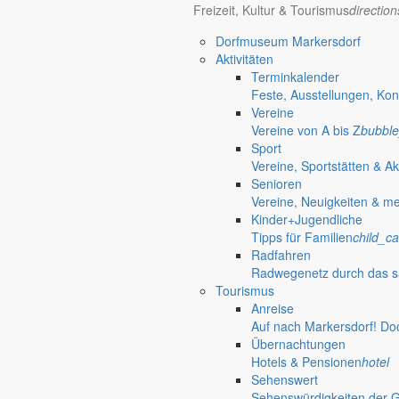
Freizeit, Kultur & Tourismus
directio
Dorfmuseum Markersdorf
Aktivitäten
Terminkalender
Feste, Ausstellungen, Kon
Vereine
Vereine von A bis Z
bubble
Sport
Vereine, Sportstätten & Ak
Senioren
Vereine, Neuigkeiten & m
Kinder+Jugendliche
Tipps für Familien
child_ca
Radfahren
Radwegenetz durch das s
Tourismus
Anreise
Auf nach Markersdorf! Do
Übernachtungen
Hotels & Pensionen
hotel
Sehenswert
Sehenswürdigkeiten der 