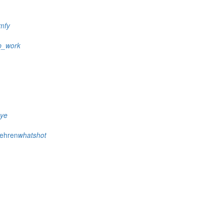
mfy
p_work
eye
wehren
whatshot