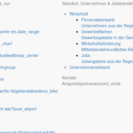
ns_run
Standort, Unternehmen & Jobs
trendi
Wirtschaft
Firmendatenbank
Unternehmen aus der Regio
zerte etc.
date_range
Gewerbeflächen
Gewerbegebiete in der Ge
_chart
Wirtschaftsförderung
Mittelstandsfreundliches Kl
tuelles
fitness_center
Jobs
Jobangebote aus der Regi
ehr
group
Unternehmerverband
Kontakt
re
Ansprechpartner
account_circle
anfte Hügelland
directions_bike
ch wie?
local_airport
Gemeinde Markersdorf
visibility