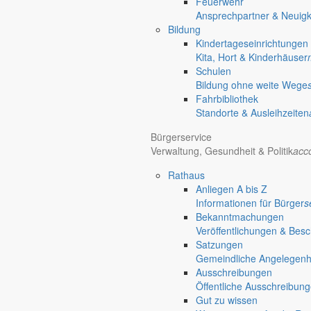
Feuerwehr
Ansprechpartner & Neuigk
Bildung
Hotel Manhattan New York
Hotel Nürnberg
Kindertageseinrichtungen
Regional werben auf markersdorf.de!
anzeigen@gemeinde-markers
Kita, Hort & Kinderhäuser
Home
Schulen
chevron_right
Erlebnis
Bildung ohne weite Wege
chevron_right
Aktivitäten
Fahrbibliothek
chevron_right
Veranstaltungen
Standorte & Ausleihzeiten
chevron_right
Wanderung Rund ums Steinbachtal
Markersdorf
Bürgerservice
Verwaltung, Gesundheit & Politik
acc
Deutsch-Paulsdorf
Holtendorf
Rathaus
Anliegen A bis Z
Informationen für Bürger
s
Bekanntmachungen
Veröffentlichungen & Bes
Satzungen
Gemeindliche Angelegenhei
Ausschreibungen
Öffentliche Ausschreibun
Gut zu wissen