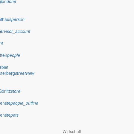
gion
done
athaus
person
ervisor_account
nt
ften
people
biet
oterberg
streetview
örlitz
store
ienste
people_outline
ienste
pets
Wirtschaft