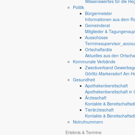
Wissenswertes für die Re
Politik
Bürgermeister
Informationen aus dem R
Gemeinderat
Mitglieder & Tagungen
sup
Ausschüsse
Termine
supervisor_accou
Ortschaftsräte
Aktuelles aus den Ortscha
Kommunale Verbände
Zweckverband Gewerbege
Görlitz-Markersdorf Am H
Gesundheit
Apothekenbereitschaft
Apothekenbereitschaft in G
Ärzteschaft
Kontakte & Bereitschaftsd
Tierärzteschaft
Kontakte & Bereitschaftsd
Notrufnummern
Erlebnis & Termine