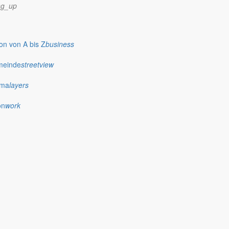
ng_up
n von A bis Z
business
meinde
streetview
ima
layers
on
work