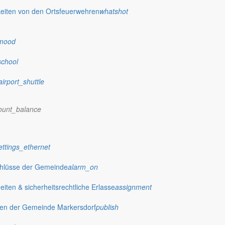
eiten von den Ortsfeuerwehren
whatshot
dorf.de
mood
school
airport_shuttle
ount_balance
ettings_ethernet
chlüsse der Gemeinde
alarm_on
ten & sicherheitsrechtliche Erlasse
assignment
gen der Gemeinde Markersdorf
publish