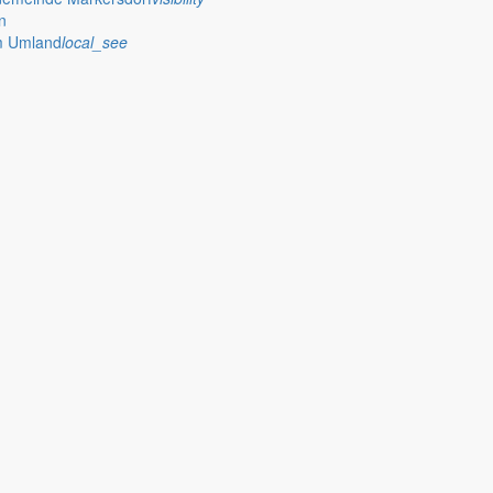
n
im Umland
local_see