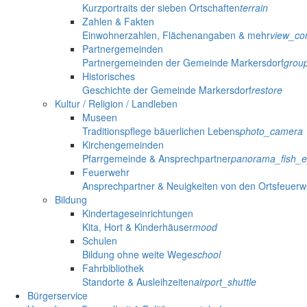
Kurzportraits der sieben Ortschaften
terrain
Zahlen & Fakten
Einwohnerzahlen, Flächenangaben & mehr
view_co
Partnergemeinden
Partnergemeinden der Gemeinde Markersdorf
grou
Historisches
Geschichte der Gemeinde Markersdorf
restore
Kultur / Religion / Landleben
Museen
Traditionspflege bäuerlichen Lebens
photo_camera
Kirchengemeinden
Pfarrgemeinde & Ansprechpartner
panorama_fish_
Feuerwehr
Ansprechpartner & Neuigkeiten von den Ortsfeuer
Bildung
Kindertageseinrichtungen
Kita, Hort & Kinderhäuser
mood
Schulen
Bildung ohne weite Wege
school
Fahrbibliothek
Standorte & Ausleihzeiten
airport_shuttle
Bürgerservice