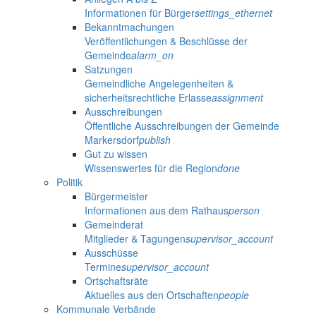
Informationen für Bürger
settings_ethernet
Bekanntmachungen
Veröffentlichungen & Beschlüsse der
Gemeinde
alarm_on
Satzungen
Gemeindliche Angelegenheiten &
sicherheitsrechtliche Erlasse
assignment
Ausschreibungen
Öffentliche Ausschreibungen der Gemeinde
Markersdorf
publish
Gut zu wissen
Wissenswertes für die Region
done
Politik
Bürgermeister
Informationen aus dem Rathaus
person
Gemeinderat
Mitglieder & Tagungen
supervisor_account
Ausschüsse
Termine
supervisor_account
Ortschaftsräte
Aktuelles aus den Ortschaften
people
Kommunale Verbände