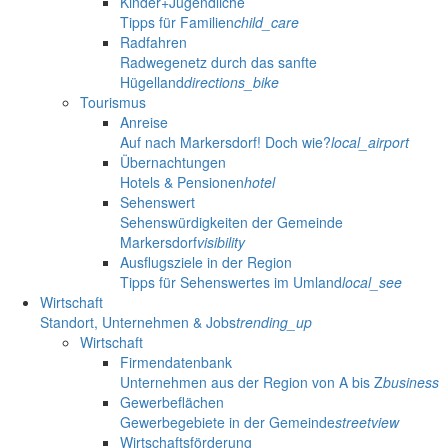
Kinder+Jugendliche
Tipps für Familien
child_care
Radfahren
Radwegenetz durch das sanfte
Hügelland
directions_bike
Tourismus
Anreise
Auf nach Markersdorf! Doch wie?
local_airport
Übernachtungen
Hotels & Pensionen
hotel
Sehenswert
Sehenswürdigkeiten der Gemeinde
Markersdorf
visibility
Ausflugsziele in der Region
Tipps für Sehenswertes im Umland
local_see
Wirtschaft
Standort, Unternehmen & Jobs
trending_up
Wirtschaft
Firmendatenbank
Unternehmen aus der Region von A bis Z
business
Gewerbeflächen
Gewerbegebiete in der Gemeinde
streetview
Wirtschaftsförderung