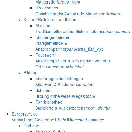
Markersdorf
group_work
Historisches
Geschichte der Gemeinde Markersdorf
restore
Kultur / Religion / Landleben
Museen
Traditionspflege bäuerlichen Lebens
photo_camera
Kirchengemeinden
Pfarrgemeinde &
Ansprechpartner
panorama_fish_eye
Feuerwehr
Ansprechpartner & Neuigkeiten von den
Ortsfeuerwehren
whatshot
Bildung
Kindertageseinrichtungen
Kita, Hort & Kinderhäuser
mood
Schulen
Bildung ohne weite Wege
school
Fahrbibliothek
Standorte & Ausleihzeiten
airport_shuttle
Bürgerservice
Verwaltung, Gesundheit & Politik
account_balance
Rathaus
Anliegen A bis Z