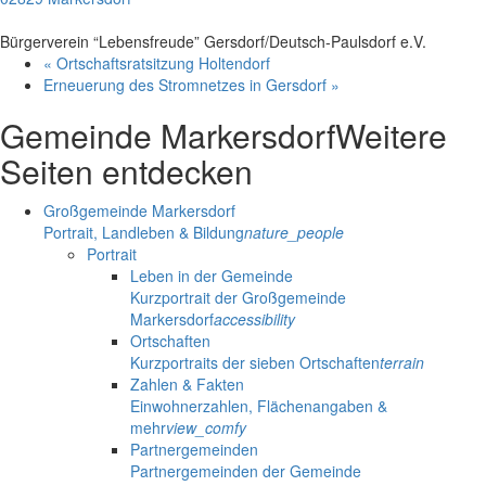
Bürgerverein “Lebensfreude” Gersdorf/Deutsch-Paulsdorf e.V.
«
Ortschaftsratsitzung Holtendorf
Erneuerung des Stromnetzes in Gersdorf
»
Gemeinde Markersdorf
Weitere
Seiten entdecken
Großgemeinde Markersdorf
Portrait, Landleben & Bildung
nature_people
Portrait
Leben in der Gemeinde
Kurzportrait der Großgemeinde
Markersdorf
accessibility
Ortschaften
Kurzportraits der sieben Ortschaften
terrain
Zahlen & Fakten
Einwohnerzahlen, Flächenangaben &
mehr
view_comfy
Partnergemeinden
Partnergemeinden der Gemeinde