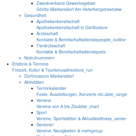
Zweckverband Gewerbegebiet
Görlitz-Markersdorf Am Hoterberg
streetview
Gesundheit
Apothekenbereitschaft
Apothekenbereitschaft in Görlitz
store
Ärzteschaft
Kontakte & Bereitschaftsdienste
people_outline
Tierärzteschaft
Kontakte & Bereitschaftsdienste
pets
Notrufnummern
Erlebnis & Termine
Freizeit, Kultur & Tourismus
directions_run
Dorfmuseum Markersdorf
Aktivitäten
Terminkalender
Feste, Ausstellungen, Konzerte etc.
date_range
Vereine
Vereine von A bis Z
bubble_chart
Sport
Vereine, Sportstätten & Aktuelles
fitness_center
Senioren
Vereine, Neuigkeiten & mehr
group