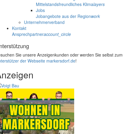
Mittelstandsfreundliches Klima
layers
Jobs
Jobangebote aus der Region
work
Unternehmerverband
Kontakt
Ansprechpartner
account_circle
nterstützung
suchen Sie unsere Anzeigenkunden oder werden Sie selbst zum
terstützer der Webseite markersdorf.de
!
Anzeigen