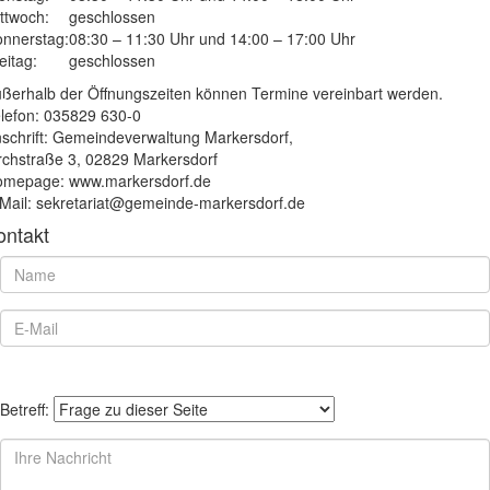
ttwoch:
geschlossen
nnerstag:
08:30 – 11:30 Uhr und 14:00 – 17:00 Uhr
eitag:
geschlossen
ßerhalb der Öffnungszeiten können Termine vereinbart werden.
lefon: 035829 630-0
schrift: Gemeindeverwaltung Markersdorf,
rchstraße 3, 02829 Markersdorf
mepage: www.markersdorf.de
Mail: sekretariat@gemeinde-markersdorf.de
ontakt
Betreff: