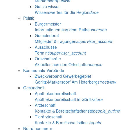
Markersdorf
publish
Gut zu wissen
Wissenswertes für die Region
done
Politik
Bürgermeister
Informationen aus dem Rathaus
person
Gemeinderat
Mitglieder & Tagungen
supervisor_account
Ausschüsse
Termine
supervisor_account
Ortschaftsräte
Aktuelles aus den Ortschaften
people
Kommunale Verbände
Zweckverband Gewerbegebiet
Görlitz-Markersdorf Am Hoterberg
streetview
Gesundheit
Apothekenbereitschaft
Apothekenbereitschaft in Görlitz
store
Ärzteschaft
Kontakte & Bereitschaftsdienste
people_outline
Tierärzteschaft
Kontakte & Bereitschaftsdienste
pets
Notrufnummern