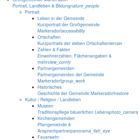
Portrait, Landleben & Bildung
nature_people
Portrait
Leben in der Gemeinde
Kurzportrait der Großgemeinde
Markersdorf
accessibility
Ortschaften
Kurzportraits der sieben Ortschaften
terrain
Zahlen & Fakten
Einwohnerzahlen, Flächenangaben &
mehr
view_comfy
Partnergemeinden
Partnergemeinden der Gemeinde
Markersdorf
group_work
Historisches
Geschichte der Gemeinde Markersdorf
restore
Kultur / Religion / Landleben
Museen
Traditionspflege bäuerlichen Lebens
photo_camera
Kirchengemeinden
Pfarrgemeinde &
Ansprechpartner
panorama_fish_eye
Feuerwehr