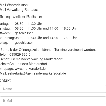
Mail Webredaktion:
Mail Verwaltung Rathaus:
ffnungszeiten Rathaus
ntag:
08:30 – 11:30 Uhr
enstag:
08:30 – 11:30 Uhr und 14:00 – 18:00 Uhr
ttwoch:
geschlossen
nnerstag:
08:30 – 11:30 Uhr und 14:00 – 17:00 Uhr
eitag:
geschlossen
ßerhalb der Öffnungszeiten können Termine vereinbart werden.
lefon: 035829 630-0
schrift: Gemeindeverwaltung Markersdorf,
rchstraße 3, 02829 Markersdorf
mepage: www.markersdorf.de
Mail: sekretariat@gemeinde-markersdorf.de
ontakt