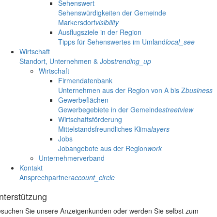
Sehenswert
Sehenswürdigkeiten der Gemeinde
Markersdorf
visibility
Ausflugsziele in der Region
Tipps für Sehenswertes im Umland
local_see
Wirtschaft
Standort, Unternehmen & Jobs
trending_up
Wirtschaft
Firmendatenbank
Unternehmen aus der Region von A bis Z
business
Gewerbeflächen
Gewerbegebiete in der Gemeinde
streetview
Wirtschaftsförderung
Mittelstandsfreundliches Klima
layers
Jobs
Jobangebote aus der Region
work
Unternehmerverband
Kontakt
Ansprechpartner
account_circle
nterstützung
suchen Sie unsere Anzeigenkunden oder werden Sie selbst zum