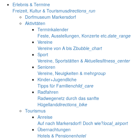
Erlebnis & Termine
Freizeit, Kultur & Tourismus
directions_run
Dorfmuseum Markersdorf
Aktivitäten
Terminkalender
Feste, Ausstellungen, Konzerte etc.
date_range
Vereine
Vereine von A bis Z
bubble_chart
Sport
Vereine, Sportstätten & Aktuelles
fitness_center
Senioren
Vereine, Neuigkeiten & mehr
group
Kinder+Jugendliche
Tipps für Familien
child_care
Radfahren
Radwegenetz durch das sanfte
Hügelland
directions_bike
Tourismus
Anreise
Auf nach Markersdorf! Doch wie?
local_airport
Übernachtungen
Hotels & Pensionen
hotel