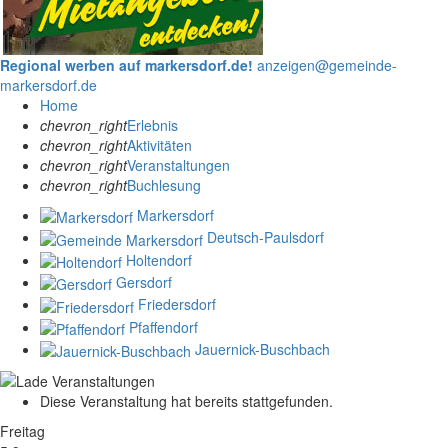
Regional werben auf markersdorf.de!
anzeigen@gemeinde-
markersdorf.de
Home
chevron_right
Erlebnis
chevron_right
Aktivitäten
chevron_right
Veranstaltungen
chevron_right
Buchlesung
Markersdorf
Deutsch-Paulsdorf
Holtendorf
Gersdorf
Friedersdorf
Pfaffendorf
Jauernick-Buschbach
Diese Veranstaltung hat bereits stattgefunden.
Freitag