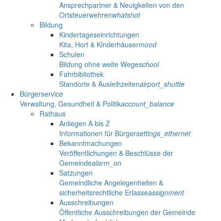
Ansprechpartner & Neuigkeiten von den
Ortsfeuerwehren
whatshot
Bildung
Kindertageseinrichtungen
Kita, Hort & Kinderhäuser
mood
Schulen
Bildung ohne weite Wege
school
Fahrbibliothek
Standorte & Ausleihzeiten
airport_shuttle
Bürgerservice
Verwaltung, Gesundheit & Politik
account_balance
Rathaus
Anliegen A bis Z
Informationen für Bürger
settings_ethernet
Bekanntmachungen
Veröffentlichungen & Beschlüsse der
Gemeinde
alarm_on
Satzungen
Gemeindliche Angelegenheiten &
sicherheitsrechtliche Erlasse
assignment
Ausschreibungen
Öffentliche Ausschreibungen der Gemeinde