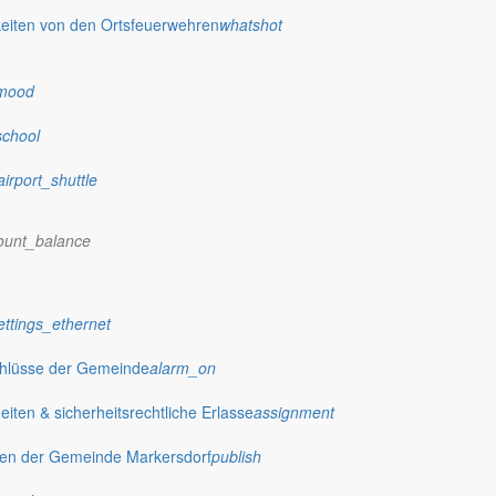
eiten von den Ortsfeuerwehren
whatshot
mood
school
airport_shuttle
ount_balance
ettings_ethernet
chlüsse der Gemeinde
alarm_on
ten & sicherheitsrechtliche Erlasse
assignment
gen der Gemeinde Markersdorf
publish