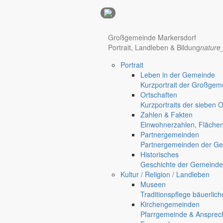
Anzeigen
Hotel Manhattan New York
Hotel Nürnberg
Großgemeinde Markersdorf
Portrait, Landleben & Bildung
nature
Portrait
Leben in der Gemeinde
Kurzportrait der Großgem
Ortschaften
Kurzportraits der sieben 
Zahlen & Fakten
Einwohnerzahlen, Fläche
Partnergemeinden
Partnergemeinden der Ge
Historisches
Geschichte der Gemeinde
Kultur / Religion / Landleben
Museen
Regional werben auf markersdorf.de!
anzeigen@gemeinde-markers
Traditionspflege bäuerlic
Home
Kirchengemeinden
chevron_right
Erlebnis
Pfarrgemeinde & Ansprec
chevron_right
Aktivitäten