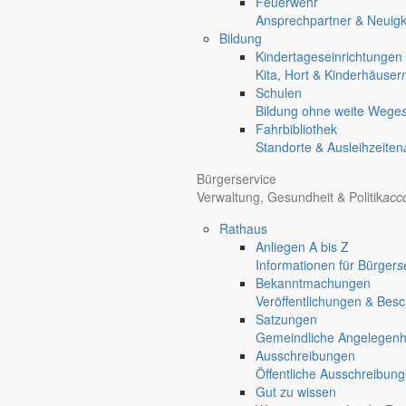
Feuerwehr
chevron_right
Veranstaltungen
Ansprechpartner & Neuigk
chevron_right
Herbsttanz
Bildung
Markersdorf
Kindertageseinrichtungen
Deutsch-Paulsdorf
Kita, Hort & Kinderhäuser
Holtendorf
Schulen
Gersdorf
Bildung ohne weite Wege
Fahrbibliothek
Friedersdorf
Standorte & Ausleihzeiten
Pfaffendorf
Jauernick-Buschbach
Bürgerservice
Verwaltung, Gesundheit & Politik
acc
Diese Veranstaltung hat bereits stattgefunden.
Rathaus
Samstag
Anliegen A bis Z
25.10.
Informationen für Bürger
s
+ Google Kalender
+ iCal Export
Bekanntmachungen
Veröffentlichungen & Bes
Herbsttanz
Satzungen
Gemeindliche Angelegenhei
Ausschreibungen
«
Kartoffelfest
Öffentliche Ausschreibun
25-Jahre Partnerschaft mit Erligheim
»
Gut zu wissen