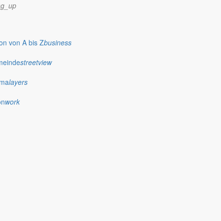
ng_up
n von A bis Z
business
meinde
streetview
ima
layers
on
work