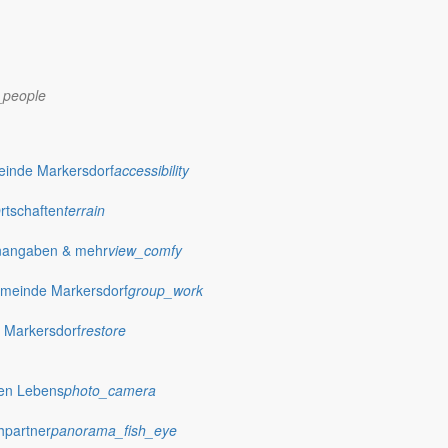
_people
einde Markersdorf
accessibility
Ortschaften
terrain
nangaben & mehr
view_comfy
meinde Markersdorf
group_work
 Markersdorf
restore
dorf.de
hen Lebens
photo_camera
hpartner
panorama_fish_eye