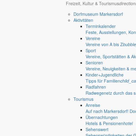
Freizeit, Kultur & Tourismus
directio
02829 Friedersdorf
Dorfmuseum Markersdorf
Aktivitäten
«
Kartoffelfest
Terminkalender
25-Jahre Partnerschaft mit Erligheim
»
Feste, Ausstellungen, Kon
Vereine
Gemeinde Markersdorf
Weitere S
Vereine von A bis Z
bubble
Sport
Großgemeinde Markersdorf
Vereine, Sportstätten & Ak
Portrait, Landleben & Bildung
nature_people
Senioren
Portrait
Vereine, Neuigkeiten & m
Leben in der Gemeinde
Kinder+Jugendliche
Kurzportrait der Großgemeinde Markersdorf
accessib
Tipps für Familien
child_ca
Ortschaften
Radfahren
Kurzportraits der sieben Ortschaften
terrain
Radwegenetz durch das s
Zahlen & Fakten
Tourismus
Einwohnerzahlen, Flächenangaben & mehr
view_co
Anreise
Partnergemeinden
Auf nach Markersdorf! Do
Partnergemeinden der Gemeinde Markersdorf
grou
Übernachtungen
Historisches
Hotels & Pensionen
hotel
Geschichte der Gemeinde Markersdorf
restore
Sehenswert
Kultur / Religion / Landleben
Sehenswürdigkeiten der 