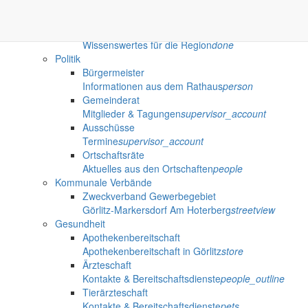
Ausschreibungen
Öffentliche Ausschreibungen der Gemeinde Marker
Gut zu wissen
Wissenswertes für die Region
done
Politik
Bürgermeister
Informationen aus dem Rathaus
person
Gemeinderat
Mitglieder & Tagungen
supervisor_account
Ausschüsse
Termine
supervisor_account
Ortschaftsräte
Aktuelles aus den Ortschaften
people
Kommunale Verbände
Zweckverband Gewerbegebiet
Görlitz-Markersdorf Am Hoterberg
streetview
Gesundheit
Apothekenbereitschaft
Apothekenbereitschaft in Görlitz
store
Ärzteschaft
Kontakte & Bereitschaftsdienste
people_outline
Tierärzteschaft
Kontakte & Bereitschaftsdienste
pets