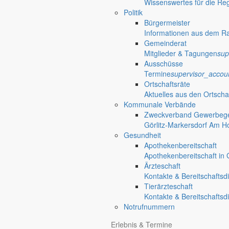
Wissenswertes für die Re
Details
Politik
Bürgermeister
Datum
Informationen aus dem R
25. Oktober 2025
Gemeinderat
Mitglieder & Tagungen
sup
Veranstalter
Ausschüsse
Termine
supervisor_accou
Ortschaftsräte
Friedersdorfer Kultur und Feuerwehr e.V.
Aktuelles aus den Ortscha
Kommunale Verbände
Ortsstraße 129
Zweckverband Gewerbege
02829 Friedersdorf
Görlitz-Markersdorf Am H
Gesundheit
email
info@friedokufe.de
Apothekenbereitschaft
FrieDoKuFe e.V.
Apothekenbereitschaft in G
E-Mail:
Ärzteschaft
info@friedokufe.de
Kontakte & Bereitschaftsd
Link zur Webseite
Tierärzteschaft
Kontakte & Bereitschaftsd
Veranstaltungsort
Notrufnummern
„91“ in Friedersdorf
Erlebnis & Termine