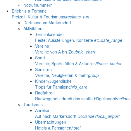
Notrufnummern
Erlebnis & Termine
Freizeit, Kultur & Tourismus
directions_run
Dorfmuseum Markersdorf
Aktivitäten
Terminkalender
Feste, Ausstellungen, Konzerte etc.
date_range
Vereine
Vereine von A bis Z
bubble_chart
Sport
Vereine, Sportstätten & Aktuelles
fitness_center
Senioren
Vereine, Neuigkeiten & mehr
group
Kinder+Jugendliche
Tipps für Familien
child_care
Radfahren
Radwegenetz durch das sanfte Hügelland
direction
Tourismus
Anreise
Auf nach Markersdorf! Doch wie?
local_airport
Übernachtungen
Hotels & Pensionen
hotel