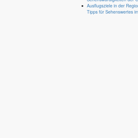
Museen
Ausflugsziele in der Regio
Traditionspflege bäuerlichen Lebens
photo_camera
Tipps für Sehenswertes 
Kirchengemeinden
Pfarrgemeinde & Ansprechpartner
panorama_fish_
Feuerwehr
Ansprechpartner & Neuigkeiten von den Ortsfeuer
Bildung
Kindertageseinrichtungen
Kita, Hort & Kinderhäuser
mood
Schulen
Bildung ohne weite Wege
school
Fahrbibliothek
Standorte & Ausleihzeiten
airport_shuttle
Bürgerservice
Verwaltung, Gesundheit & Politik
account_balance
Rathaus
Anliegen A bis Z
Informationen für Bürger
settings_ethernet
Bekanntmachungen
Veröffentlichungen & Beschlüsse der Gemeinde
ala
Satzungen
Gemeindliche Angelegenheiten & sicherheitsrechtli