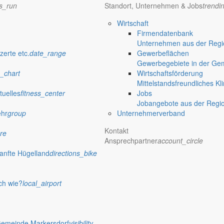
ns_run
Standort, Unternehmen & Jobs
trendi
Wirtschaft
Firmendatenbank
Unternehmen aus der Regio
zerte etc.
date_range
Gewerbeflächen
Gewerbegebiete in der Ge
eiten entdecken
_chart
Wirtschaftsförderung
Mittelstandsfreundliches Kl
tuelles
fitness_center
Jobs
Jobangebote aus der Regi
ehr
group
Unternehmerverband
Kontakt
ility
re
Ansprechpartner
account_circle
anfte Hügelland
directions_bike
mfy
ch wie?
local_airport
p_work
Gemeinde Markersdorf
visibility