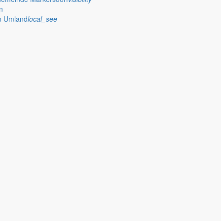
n
im Umland
local_see
eye
wehren
whatshot
rm_on
che Erlasse
assignment