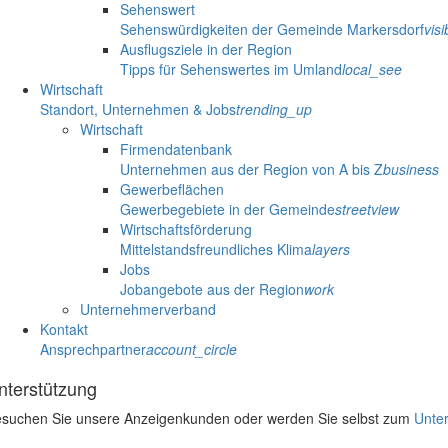
Sehenswert
Sehenswürdigkeiten der Gemeinde Markersdorf
visib
Ausflugsziele in der Region
Tipps für Sehenswertes im Umland
local_see
Wirtschaft
Standort, Unternehmen & Jobs
trending_up
Wirtschaft
Firmendatenbank
Unternehmen aus der Region von A bis Z
business
Gewerbeflächen
Gewerbegebiete in der Gemeinde
streetview
Wirtschaftsförderung
Mittelstandsfreundliches Klima
layers
Jobs
Jobangebote aus der Region
work
Unternehmerverband
Kontakt
Ansprechpartner
account_circle
nterstützung
suchen Sie unsere Anzeigenkunden oder werden Sie selbst zum
Unter