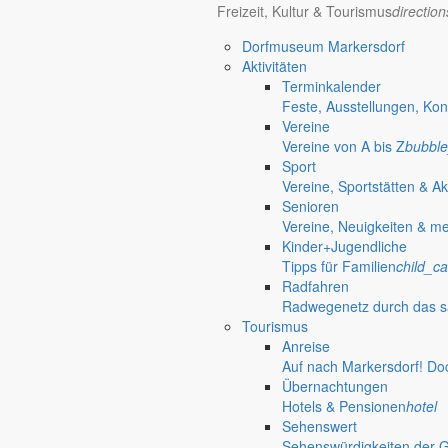
Freizeit, Kultur & Tourismus
directio
Dorfmuseum Markersdorf
Aktivitäten
Terminkalender
Feste, Ausstellungen, Kon
Vereine
Vereine von A bis Z
bubble
Sport
Vereine, Sportstätten & Ak
Senioren
Vereine, Neuigkeiten & m
Kinder+Jugendliche
Tipps für Familien
child_ca
Radfahren
Radwegenetz durch das s
Tourismus
Anreise
Auf nach Markersdorf! Do
Übernachtungen
Hotels & Pensionen
hotel
Sehenswert
Sehenswürdigkeiten der 