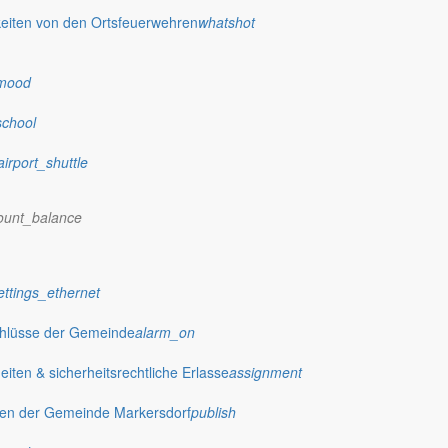
eiten von den Ortsfeuerwehren
whatshot
mood
school
airport_shuttle
ount_balance
ettings_ethernet
chlüsse der Gemeinde
alarm_on
ten & sicherheitsrechtliche Erlasse
assignment
gen der Gemeinde Markersdorf
publish