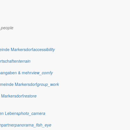
_people
einde Markersdorf
accessibility
Ortschaften
terrain
nangaben & mehr
view_comfy
meinde Markersdorf
group_work
 Markersdorf
restore
dorf.de
hen Lebens
photo_camera
hpartner
panorama_fish_eye