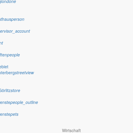
gion
done
athaus
person
ervisor_account
nt
ften
people
biet
oterberg
streetview
örlitz
store
ienste
people_outline
ienste
pets
Wirtschaft