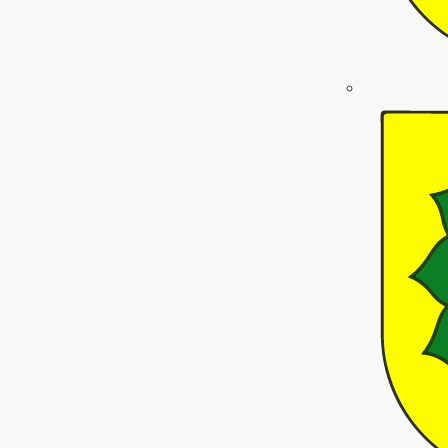
mfy
p_work
eye
wehren
whatshot