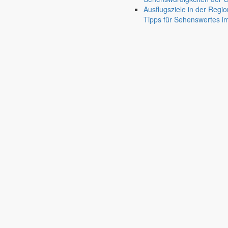
Ausflugsziele in der Regio
Tipps für Sehenswertes 
Deutsch-Paulsdorf
Holtendorf
Gersdorf
Friedersdorf
Pfaffendorf
Jauernick-Buschbach
Diese Veranstaltung hat bereits stattgefunden.
Mittwoch
12.11.
14:00 Uhr