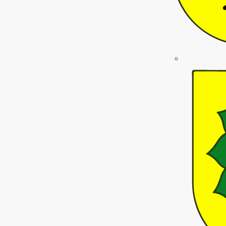
eiten entdecken
ility