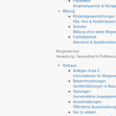
Feuerwehr
chevron_right
Veranstaltungen
Ansprechpartner & Neuigk
chevron_right
Geselliger Nachmittag
Bildung
Markersdorf
Kindertageseinrichtungen
Kita, Hort & Kinderhäuser
Schulen
Bildung ohne weite Wege
Fahrbibliothek
Standorte & Ausleihzeiten
Bürgerservice
Verwaltung, Gesundheit & Politik
acc
Rathaus
Anliegen A bis Z
Informationen für Bürger
s
Bekanntmachungen
Veröffentlichungen & Bes
Satzungen
Gemeindliche Angelegenhei
Ausschreibungen
Öffentliche Ausschreibun
Gut zu wissen