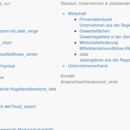
ns_run
Standort, Unternehmen & Jobs
trendi
Wirtschaft
Firmendatenbank
Unternehmen aus der Regio
zerte etc.
date_range
Gewerbeflächen
Gewerbegebiete in der Ge
_chart
Wirtschaftsförderung
Mittelstandsfreundliches Kl
tuelles
fitness_center
Jobs
Jobangebote aus der Regi
ehr
group
Unternehmerverband
Kontakt
re
Ansprechpartner
account_circle
anfte Hügelland
directions_bike
ch wie?
local_airport
Gemeinde Markersdorf
visibility