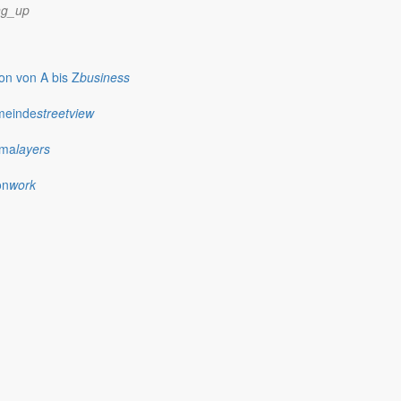
ng_up
n von A bis Z
business
meinde
streetview
ima
layers
on
work