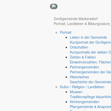
Anzeigen
Großgemeinde Markersdorf
Hotel Manhattan New York
Hotel Nürnberg
Portrait, Landleben & Bildung
nature
Portrait
Leben in der Gemeinde
Kurzportrait der Großgem
Ortschaften
Kurzportraits der sieben 
Zahlen & Fakten
Einwohnerzahlen, Fläche
Partnergemeinden
Partnergemeinden der Ge
Historisches
Geschichte der Gemeinde
Kultur / Religion / Landleben
Museen
Regional werben auf markersdorf.de!
anzeigen@gemeinde-markers
Traditionspflege bäuerlic
Home
Kirchengemeinden
chevron_right
Erlebnis
Pfarrgemeinde & Ansprec
chevron_right
Aktivitäten