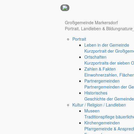
Anzeigen
Großgemeinde Markersdorf
Portrait, Landleben & Bildung
nature
Portrait
Leben in der Gemeinde
Kurzportrait der Großgem
Ortschaften
Kurzportraits der sieben 
Zahlen & Fakten
Hotel Manhattan New York
Hotel Nürnberg
Einwohnerzahlen, Fläche
Partnergemeinden
Partnergemeinden der Ge
Historisches
Geschichte der Gemeinde
Kultur / Religion / Landleben
Museen
Traditionspflege bäuerlic
Kirchengemeinden
Pfarrgemeinde & Ansprec