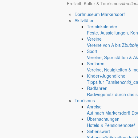
Freizeit, Kultur & Tourismus
directio
Dorfmuseum Markersdorf
Aktivitäten
Terminkalender
Feste, Ausstellungen, Kon
Vereine
Vereine von A bis Z
bubble
Sport
Vereine, Sportstätten & Ak
Senioren
Vereine, Neuigkeiten & m
Kinder+Jugendliche
Tipps für Familien
child_ca
Radfahren
Radwegenetz durch das s
Tourismus
Anreise
Auf nach Markersdorf! Do
Übernachtungen
Hotels & Pensionen
hotel
Sehenswert
Sehenswürdigkeiten der 