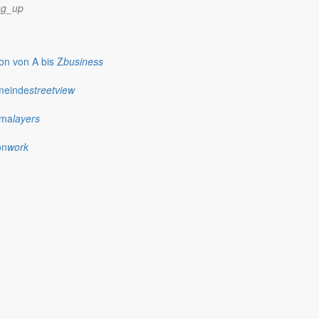
ng_up
n von A bis Z
business
meinde
streetview
ima
layers
on
work