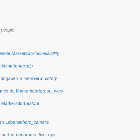
_people
einde Markersdorf
accessibility
Ortschaften
terrain
nangaben & mehr
view_comfy
meinde Markersdorf
group_work
 Markersdorf
restore
hen Lebens
photo_camera
hpartner
panorama_fish_eye