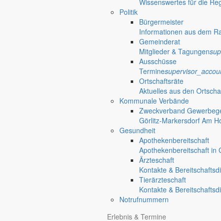
Wissenswertes für die Re
Politik
Bürgermeister
Informationen aus dem R
Gemeinderat
Mitglieder & Tagungen
sup
Ausschüsse
Termine
supervisor_accou
Ortschaftsräte
Aktuelles aus den Ortscha
Kommunale Verbände
Zweckverband Gewerbege
Görlitz-Markersdorf Am H
Gesundheit
Apothekenbereitschaft
Apothekenbereitschaft in G
Ärzteschaft
Kontakte & Bereitschaftsd
Tierärzteschaft
Kontakte & Bereitschaftsd
Notrufnummern
Erlebnis & Termine