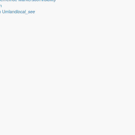
n
im Umland
local_see