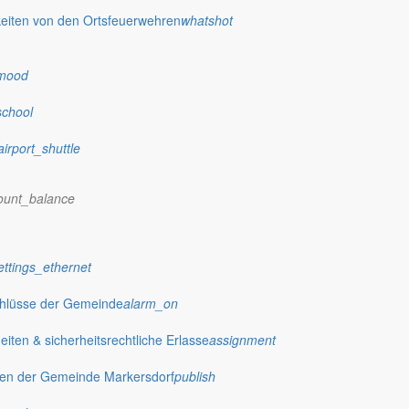
eiten von den Ortsfeuerwehren
whatshot
dorf.de
mood
t
Veranstaltungen
chevron_right
Vorweihnacht am Dorfgemeinschaftshaus 
school
airport_shuttle
ount_balance
ettings_ethernet
chlüsse der Gemeinde
alarm_on
ten & sicherheitsrechtliche Erlasse
assignment
gen der Gemeinde Markersdorf
publish