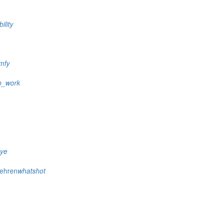
ility
mfy
p_work
eye
wehren
whatshot