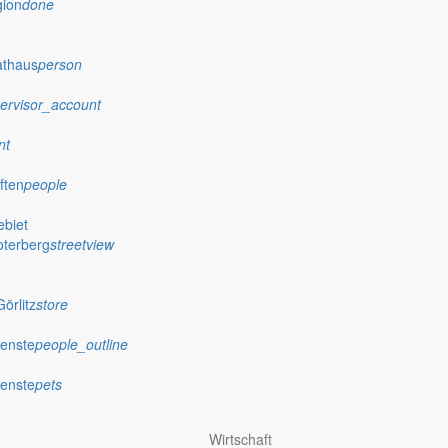
gion
done
athaus
person
ervisor_account
nt
ften
people
biet
oterberg
streetview
örlitz
store
ienste
people_outline
ienste
pets
Wirtschaft