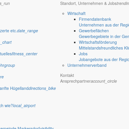
ns_run
Standort, Unternehmen & Jobs
trendi
Wirtschaft
Firmendatenbank
Unternehmen aus der Regio
zerte etc.
date_range
Gewerbeflächen
Gewerbegebiete in der Ge
_chart
Wirtschaftsförderung
Mittelstandsfreundliches Kl
tuelles
fitness_center
Jobs
Jobangebote aus der Regi
ehr
group
Unternehmerverband
Kontakt
re
Ansprechpartner
account_circle
anfte Hügelland
directions_bike
ch wie?
local_airport
Gemeinde Markersdorf
visibility