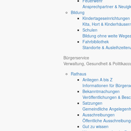
Feuerwehr
Ansprechpartner & Neuigk
Bildung
Kindertageseinrichtungen
Regional werben auf markersdorf.de!
anzeigen@gemeinde-markers
Kita, Hort & Kinderhäuser
Home
chevron_right
Erlebnis
chevron_right
Aktivitäten
chevron_righ
Schulen
Markersdorf
Bildung ohne weite Wege
Fahrbibliothek
Standorte & Ausleihzeiten
Bürgerservice
Verwaltung, Gesundheit & Politik
acc
Rathaus
Anliegen A bis Z
Informationen für Bürger
s
Bekanntmachungen
Veröffentlichungen & Bes
Satzungen
Gemeindliche Angelegenhei
Ausschreibungen
Öffentliche Ausschreibun
Gut zu wissen