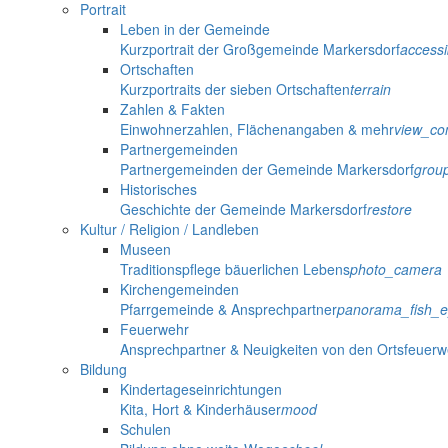
Portrait
Leben in der Gemeinde
Kurzportrait der Großgemeinde Markersdorf
accessib
Ortschaften
Kurzportraits der sieben Ortschaften
terrain
Zahlen & Fakten
Einwohnerzahlen, Flächenangaben & mehr
view_co
Partnergemeinden
Partnergemeinden der Gemeinde Markersdorf
grou
Historisches
Geschichte der Gemeinde Markersdorf
restore
Kultur / Religion / Landleben
Museen
Traditionspflege bäuerlichen Lebens
photo_camera
Kirchengemeinden
Pfarrgemeinde & Ansprechpartner
panorama_fish_
Feuerwehr
Ansprechpartner & Neuigkeiten von den Ortsfeuer
Bildung
Kindertageseinrichtungen
Kita, Hort & Kinderhäuser
mood
Schulen