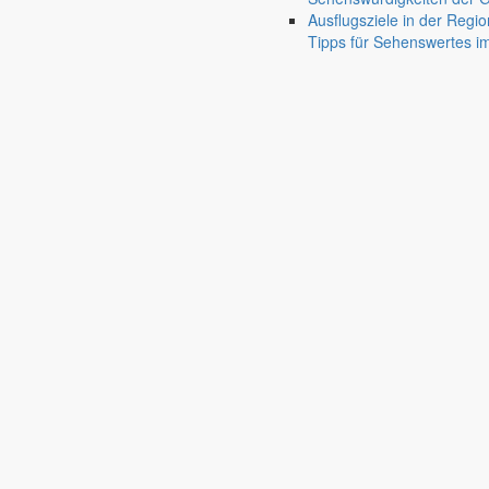
Ausflugsziele in der Regio
Tipps für Sehenswertes 
Deutsch-Paulsdorf
Holtendorf
Gersdorf
Friedersdorf
Pfaffendorf
Jauernick-Buschbach
Diese Veranstaltung hat bereits stattgefunden.
Samstag